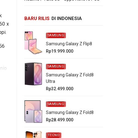
k
BARU RILIS
DI INDONESIA
60 x
pi.
SAMSUNG
Samsung Galaxy Z Flip8
256
Rp19.999.000
SAMSUNG
nio
Samsung Galaxy Z Fold8
Ultra
ra
Rp32.499.000
00
SAMSUNG
Samsung Galaxy Z Fold8
Rp28.499.000
TECNO