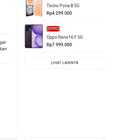
Tecno Pova 8 5G
Rp4.299.000
OPPO
Oppo Reno16 F 5G
gai
Rp7.999.000
kan
LIHAT LAINNYA
vo