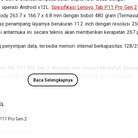
operasi Android v12L.
Spesifikasi Lenovo Tab P11 Pro Gen 2
ody 263.7 x 166.7 x 6.8 mm dengan bobot 480 gram (Termasu
uas penampang layarnya berukuran 11.2 inch dengan resolusi 25
 antarmuka ini secara teknis akan memberikan kerapatan 267 p
 penyimpan data, tersedia memori internal berkapasitas 128/
enovo Tab P11 Pro Gen 2 ditopang oleh chipset MediaTek Kompa
mori RAM sebesar 4/6/8 GB RAM (LPDDR4X @ 2133 MHz).
Baca Selengkapnya
tor fotografi tersedia kamera belakang Single lens dan kame
, sementara baterainya mengusung Li-Polimer berkapasitas 82
apa spesifikasi kunci Lenovo Tab P11 Pro Gen 2.
EL
P11 Pro Gen 2
Spesifikasi Lenovo Tab P11 Pro Gen 2
Jaringan
GSM / HSDPA / LTE
: