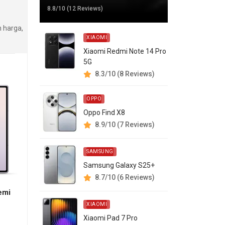
8.8/10 (12 Reviews)
 harga,
XIAOMI
Xiaomi Redmi Note 14 Pro
5G
8.3/10 (8 Reviews)
OPPO
Oppo Find X8
8.9/10 (7 Reviews)
SAMSUNG
Samsung Galaxy S25+
8.7/10 (6 Reviews)
emi
XIAOMI
Xiaomi Pad 7 Pro