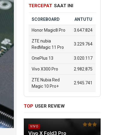
TERCEPAT
SAAT INI
SCOREBOARD
ANTUTU
Honor Magic8 Pro
3.647.824
ZTE nubia
3.229.764
RedMagic 11 Pro
OnePlus 13
3.020.117
Vivo X300 Pro
2.982.875
ZTE Nubia Red
2.945.741
Magic 10 Pro+
TOP
USER REVIEW
VIVO
Vivo X Fold3 Pro