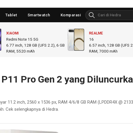
Tablet
Smartwatch
Komparasi
XIAOMI
REALME
Redmi Note 15 5G
16
6.77
inch,
128 GB (UFS 2.2), 6 GB
6.57
inch,
128 GB (UFS 2.
RAM
,
5520 mAh
RAM
,
7000 mAh
 P11 Pro Gen 2 yang Diluncurk
ayar 11.2 inch, 2560 x 1536 px, RAM 4/6/8 GB RAM (LPDDR4X @ 213
Ah. Cek selengkapnya di Hedra.