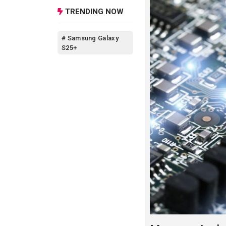
Tab P11 Pro Gen 
TRENDING NOW
Lenovo terbaru
. l
# Samsung Galaxy
S25+