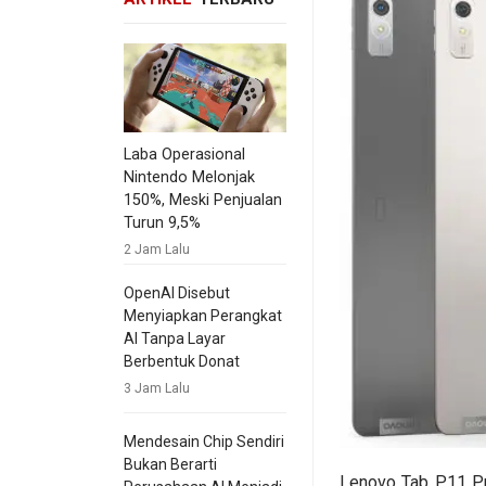
Laba Operasional
Nintendo Melonjak
150%, Meski Penjualan
Turun 9,5%
2 Jam Lalu
OpenAI Disebut
Menyiapkan Perangkat
AI Tanpa Layar
Berbentuk Donat
3 Jam Lalu
Mendesain Chip Sendiri
Bukan Berarti
Lenovo Tab P11 Pr