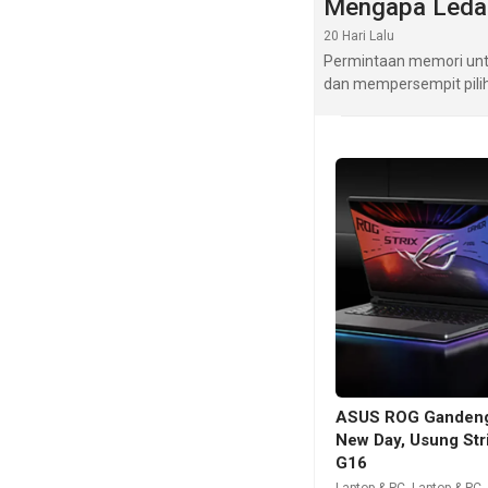
Mengapa Leda
20 Hari Lalu
Permintaan memori unt
dan mempersempit pili
ASUS ROG Gandeng
New Day, Usung Str
G16