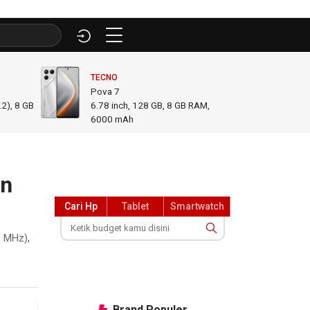
TECNO
INFINI
Pova 7
GT 50
2), 8 GB
6.78
inch,
128 GB, 8 GB RAM
,
6.78
i
6000 mAh
GB R
an
Cari Hp
Tablet
Smartwatch
3 MHz),
Brand
Populer