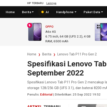
HP TERBARU
Lainnya
Home
Berita
AI
Handphone
Paket Data
OPPO
A6x 4G
6.75
inch,
64 GB (UFS 2.2), 4 GB
RAM
,
6500 mAh
Home
Berita
Lenovo Tab P11 Pro Gen 2
Spesifikasi Lenovo Tab
September 2022
Spesifikasi Lenovo Tab P11 Pro Gen 2 mencakup l
storage 128/256 GB (UFS 3.1), dan baterai 8200 m
Penulis:
Editorial
| Diterbitkan: 25 Sep 2022 19:52
ARTIKEL
TERBARU