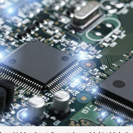
2
. Di
situs hp
ini, kamu juga dapat mengikuti daftar lengkap
hp
ainnya melalui segmen hp Lenovo terbaru.