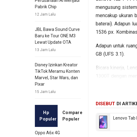
Perusahaan AI Menjadi
mengusung sistem 
Pabrik Chip
12 Jam Lalu
mencakup ukuran b
baterai). Adapun l
JBL Bawa Sound Curve
1536 px. Kombinasi
Baru ke Tour ONE M3
Lewat Update OTA
Adapun untuk ruang
13 Jam Lalu
GB (UFS 3.1).
Disney Izinkan Kreator
Bicara kinerja, L
TikTok Meramu Konten
1300T dengan me
Marvel, Star Wars, dan
Sedangkan pada sek
Pixar
depan Single lens
15 Jam Lalu
mAh. Berikut beber
DISEBUT
DI ARTIK
Hp
Compare
Lenovo Tab 
Populer
Populer
Oppo A6x 4G