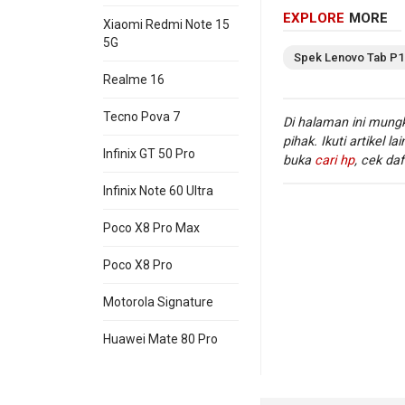
EXPLORE
MORE
Xiaomi Redmi Note 15
5G
Spek
Lenovo
Tab P1
Realme 16
Tecno Pova 7
Di halaman ini mungk
pihak. Ikuti artikel la
Infinix GT 50 Pro
buka
cari hp
, cek daf
Infinix Note 60 Ultra
Poco X8 Pro Max
USB
Ya, USB T
Poco X8 Pro
:
Motorola Signature
WiFi
:
Huawei Mate 80 Pro
Informasi lengkap