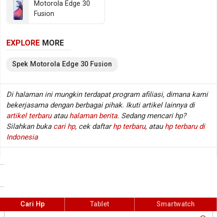
Motorola Edge 30
SM8350 dengan memori RAM sebesar 8/12 GB RAM.
Fusion
Sedangkan pada sektor fotografi tersedia kamera
belakang Triple lens dan kamera depan Single lens,
EXPLORE
MORE
sementara baterainya mengusung Li-Polimer
berkapasitas 4400 mAh. Berikut beberapa
Spek
Motorola
Edge 30 Fusion
spesifikasi kunci Motorola Edge 30 Fusion.
Di halaman ini mungkin terdapat program afiliasi, dimana kami
bekerjasama dengan berbagai pihak. Ikuti artikel lainnya di
Spesifikasi Motorola Edge 30 Fusion
artikel terbaru
atau
halaman berita
. Sedang mencari hp?
Jaringan
GSM / CDMA / HSDPA / LTE / 5G
:
Silahkan buka
cari hp
, cek daftar
hp terbaru
, atau
hp terbaru di
Layar
6.55 inch, 1080 x 2400 px
:
Indonesia
Sistem operasi
Android v12
:
Prosesor / chipset
Qualcomm Snapdragon 888+ 5G
:
...
SM8350
...
Fingerprint
Ya (di layar), Optical sensor
:
Kamera belakang
Triple lens
:
Cari Hp
Tablet
Smartwatch
Kamera depan
Single lens
: