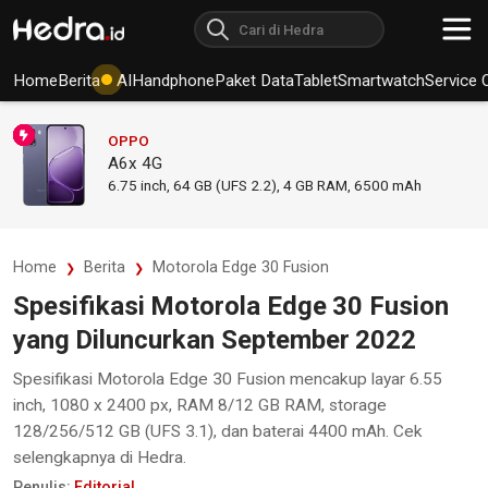
Home
Berita
AI
Handphone
Paket Data
Tablet
Smartwatch
Service 
OPPO
A6x 4G
6.75
inch,
64 GB (UFS 2.2), 4 GB RAM
,
6500 mAh
Home
Berita
Motorola Edge 30 Fusion
Spesifikasi Motorola Edge 30 Fusion
yang Diluncurkan September 2022
Spesifikasi Motorola Edge 30 Fusion mencakup layar 6.55
inch, 1080 x 2400 px, RAM 8/12 GB RAM, storage
128/256/512 GB (UFS 3.1), dan baterai 4400 mAh. Cek
selengkapnya di Hedra.
Penulis:
Editorial