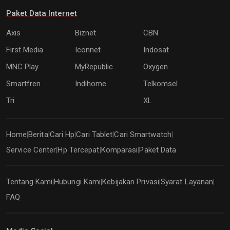
Paket Data Internet
Axis
Biznet
CBN
First Media
Iconnet
Indosat
MNC Play
MyRepublic
Oxygen
Smartfren
Indihome
Telkomsel
Tri
XL
Home
Berita
Cari Hp
Cari Tablet
Cari Smartwatch
|
|
|
|
|
Service Center
Hp Tercepat
Komparasi
Paket Data
|
|
|
Tentang Kami
Hubungi Kami
Kebijakan Privasi
Syarat Layanan
|
|
|
|
FAQ