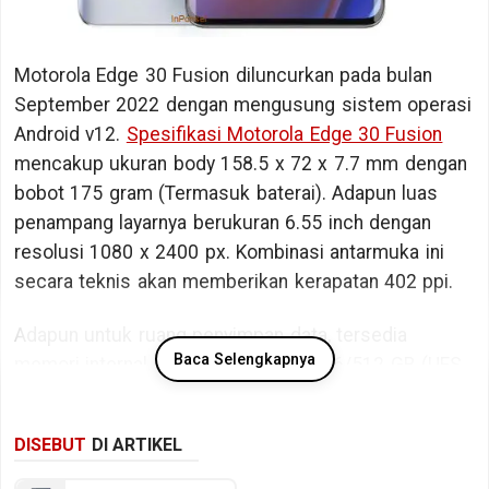
Motorola Edge 30 Fusion diluncurkan pada bulan
September 2022 dengan mengusung sistem operasi
Android v12.
Spesifikasi Motorola Edge 30 Fusion
mencakup ukuran body 158.5 x 72 x 7.7 mm dengan
bobot 175 gram (Termasuk baterai). Adapun luas
penampang layarnya berukuran 6.55 inch dengan
resolusi 1080 x 2400 px. Kombinasi antarmuka ini
secara teknis akan memberikan kerapatan 402 ppi.
Adapun untuk ruang penyimpan data, tersedia
Baca Selengkapnya
memori internal berkapasitas 128/256/512 GB (UFS
3.1).
DISEBUT
DI ARTIKEL
Bicara kinerja, Motorola Edge 30 Fusion ditopang
oleh chipset Qualcomm Snapdragon 888+ 5G