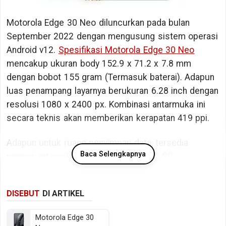
Motorola Edge 30 Neo diluncurkan pada bulan
September 2022 dengan mengusung sistem operasi
Android v12.
Spesifikasi Motorola Edge 30 Neo
mencakup ukuran body 152.9 x 71.2 x 7.8 mm
dengan bobot 155 gram (Termasuk baterai). Adapun
luas penampang layarnya berukuran 6.28 inch dengan
resolusi 1080 x 2400 px. Kombinasi antarmuka ini
secara teknis akan memberikan kerapatan 419 ppi.
Adapun untuk ruang penyimpan data, tersedia
Baca Selengkapnya
memori internal berkapasitas 128/256 GB.
Bicara kinerja, Motorola Edge 30 Neo ditopang oleh
DISEBUT
DI ARTIKEL
chipset Qualcomm Snapdragon 695 5G SM6375
dengan memori RAM sebesar 6/8 GB RAM.
Motorola Edge 30
Sedangkan pada sektor fotografi tersedia kamera