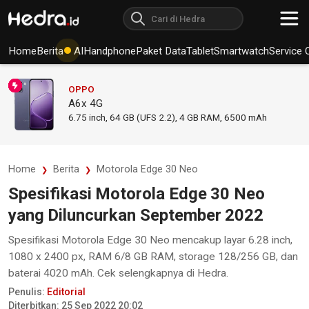
Home
Berita
AI
Handphone
Paket Data
Tablet
Smartwatch
Service 
OPPO
A6x 4G
6.75
inch,
64 GB (UFS 2.2), 4 GB RAM
,
6500 mAh
Home
Berita
Motorola Edge 30 Neo
Spesifikasi Motorola Edge 30 Neo
yang Diluncurkan September 2022
Spesifikasi Motorola Edge 30 Neo mencakup layar 6.28 inch,
1080 x 2400 px, RAM 6/8 GB RAM, storage 128/256 GB, dan
baterai 4020 mAh. Cek selengkapnya di Hedra.
Penulis:
Editorial
Diterbitkan: 25 Sep 2022 20:02