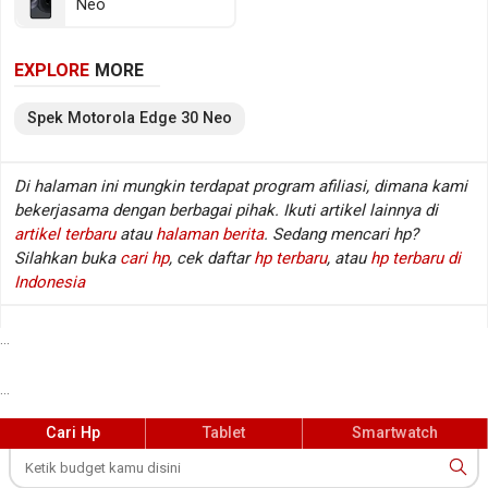
Neo
belakang Dual lens dan kamera depan Single lens,
sementara baterainya mengusung Li-Polimer
EXPLORE
MORE
berkapasitas 4020 mAh. Berikut beberapa
spesifikasi kunci Motorola Edge 30 Neo.
Spek
Motorola
Edge 30 Neo
Spesifikasi Motorola Edge 30 Neo
Di halaman ini mungkin terdapat program afiliasi, dimana kami
bekerjasama dengan berbagai pihak. Ikuti artikel lainnya di
Jaringan
GSM / HSDPA / LTE / 5G
:
artikel terbaru
atau
halaman berita
. Sedang mencari hp?
Layar
6.28 inch, 1080 x 2400 px
:
Silahkan buka
cari hp
, cek daftar
hp terbaru
, atau
hp terbaru di
Sistem operasi
Android v12
:
Indonesia
Prosesor / chipset
Qualcomm Snapdragon 695 5G
:
SM6375
...
Fingerprint
Ya (di layar)
:
...
Kamera belakang
Dual lens
:
Kamera depan
Single lens
:
Cari Hp
Tablet
Smartwatch
Memori RAM
6/8 GB RAM
:
Memori internal / storage
128/256 GB
: