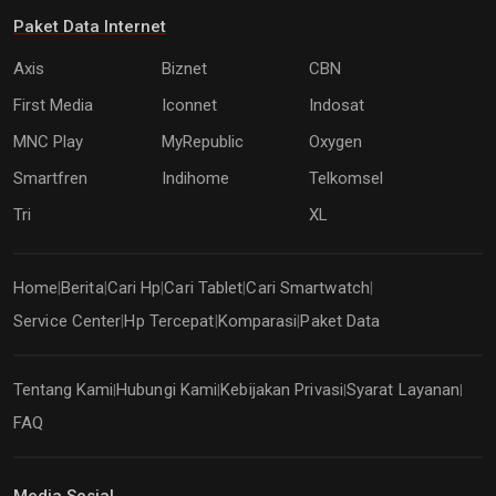
Paket Data Internet
Axis
Biznet
CBN
First Media
Iconnet
Indosat
MNC Play
MyRepublic
Oxygen
Smartfren
Indihome
Telkomsel
Tri
XL
Home
Berita
Cari Hp
Cari Tablet
Cari Smartwatch
|
|
|
|
|
Service Center
Hp Tercepat
Komparasi
Paket Data
|
|
|
Tentang Kami
Hubungi Kami
Kebijakan Privasi
Syarat Layanan
|
|
|
|
FAQ