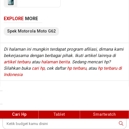
Triple lens dan kamera depan Single lens, sementara
baterainya mengusung Li-Polimer berkapasitas 5000
EXPLORE
MORE
mAh. Berikut beberapa spesifikasi kunci Motorola
Moto G62.
Spek
Motorola
Moto G62
Spesifikasi Motorola Moto G62
Di halaman ini mungkin terdapat program afiliasi, dimana kami
bekerjasama dengan berbagai pihak. Ikuti artikel lainnya di
Jaringan
GSM / HSDPA / LTE / 5G
:
artikel terbaru
atau
halaman berita
. Sedang mencari hp?
Layar
6.5 inch, 1080 x 2400 px
:
Silahkan buka
cari hp
, cek daftar
hp terbaru
, atau
hp terbaru di
Sistem operasi
Android v12
:
Indonesia
Prosesor / chipset
Qualcomm Snapdragon 480+ 5G
:
SM4350-AC
...
Fingerprint
Ya (di samping)
:
...
Kamera belakang
Triple lens
:
Kamera depan
Single lens
:
Cari Hp
Tablet
Smartwatch
Memori RAM
4 GB RAM
:
Memori internal / storage
128 GB
: