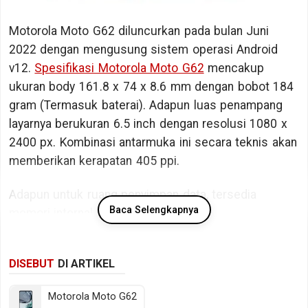
Motorola Moto G62 diluncurkan pada bulan Juni
2022 dengan mengusung sistem operasi Android
v12.
Spesifikasi Motorola Moto G62
mencakup
ukuran body 161.8 x 74 x 8.6 mm dengan bobot 184
gram (Termasuk baterai). Adapun luas penampang
layarnya berukuran 6.5 inch dengan resolusi 1080 x
2400 px. Kombinasi antarmuka ini secara teknis akan
memberikan kerapatan 405 ppi.
Adapun untuk ruang penyimpan data, tersedia
Baca Selengkapnya
memori internal berkapasitas 128 GB.
Bicara kinerja, Motorola Moto G62 ditopang oleh
DISEBUT
DI ARTIKEL
chipset Qualcomm Snapdragon 480+ 5G SM4350-AC
dengan memori RAM sebesar 4 GB RAM. Sedangkan
Motorola Moto G62
pada sektor fotografi tersedia kamera belakang