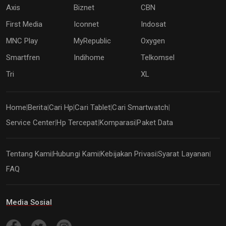
Axis
Biznet
CBN
First Media
Iconnet
Indosat
MNC Play
MyRepublic
Oxygen
Smartfren
Indihome
Telkomsel
Tri
XL
Home
Berita
Cari Hp
Cari Tablet
Cari Smartwatch
|
|
|
|
|
Service Center
Hp Tercepat
Komparasi
Paket Data
|
|
|
Tentang Kami
Hubungi Kami
Kebijakan Privasi
Syarat Layanan
|
|
|
|
FAQ
Media Sosial