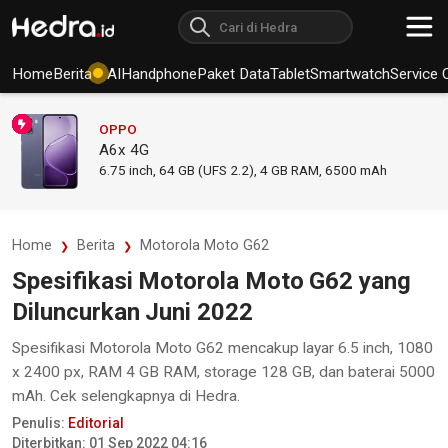
Home
Berita
AI
Handphone
Paket Data
Tablet
Smartwatch
Service 
OPPO
A6x 4G
6.75
inch,
64 GB (UFS 2.2), 4 GB RAM
,
6500 mAh
Home
Berita
Motorola Moto G62
Spesifikasi Motorola Moto G62 yang
Diluncurkan Juni 2022
Spesifikasi Motorola Moto G62 mencakup layar 6.5 inch, 1080
x 2400 px, RAM 4 GB RAM, storage 128 GB, dan baterai 5000
mAh. Cek selengkapnya di Hedra.
Penulis:
Editorial
Diterbitkan: 01 Sep 2022 04:16