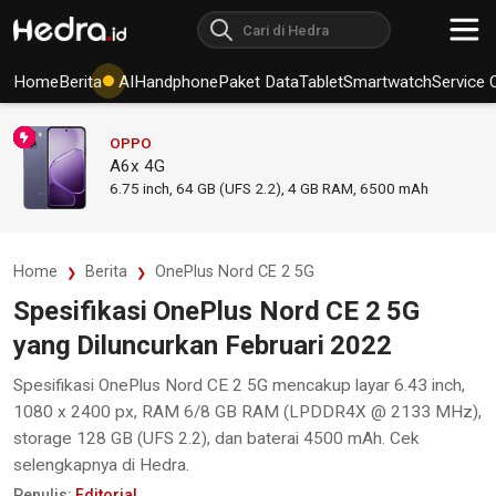
Home
Berita
AI
Handphone
Paket Data
Tablet
Smartwatch
Service 
OPPO
A6x 4G
6.75
inch,
64 GB (UFS 2.2), 4 GB RAM
,
6500 mAh
Home
Berita
OnePlus Nord CE 2 5G
Spesifikasi OnePlus Nord CE 2 5G
yang Diluncurkan Februari 2022
Spesifikasi OnePlus Nord CE 2 5G mencakup layar 6.43 inch,
1080 x 2400 px, RAM 6/8 GB RAM (LPDDR4X @ 2133 MHz),
storage 128 GB (UFS 2.2), dan baterai 4500 mAh. Cek
selengkapnya di Hedra.
Penulis:
Editorial