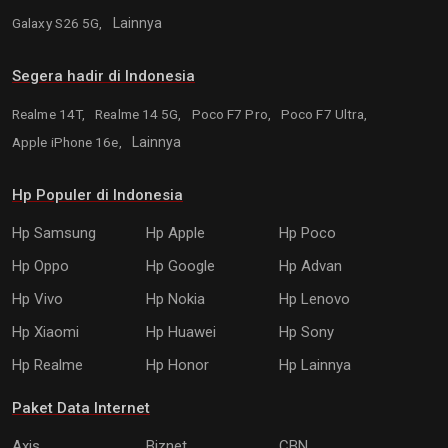
Galaxy S26 5G,
Lainnya
Segera hadir di Indonesia
Realme 14T,
Realme 14 5G,
Poco F7 Pro,
Poco F7 Ultra,
Apple iPhone 16e,
Lainnya
Hp Populer di Indonesia
Hp Samsung
Hp Apple
Hp Poco
Hp Oppo
Hp Google
Hp Advan
Hp Vivo
Hp Nokia
Hp Lenovo
Hp Xiaomi
Hp Huawei
Hp Sony
Hp Realme
Hp Honor
Hp Lainnya
Paket Data Internet
Axis
Biznet
CBN