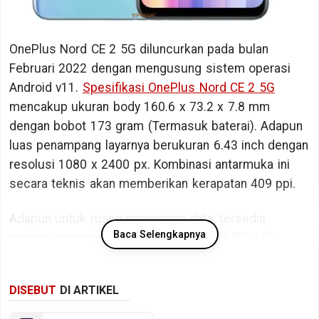
OnePlus Nord CE 2 5G diluncurkan pada bulan
Februari 2022 dengan mengusung sistem operasi
Android v11.
Spesifikasi OnePlus Nord CE 2 5G
mencakup ukuran body 160.6 x 73.2 x 7.8 mm
dengan bobot 173 gram (Termasuk baterai). Adapun
luas penampang layarnya berukuran 6.43 inch dengan
resolusi 1080 x 2400 px. Kombinasi antarmuka ini
secara teknis akan memberikan kerapatan 409 ppi.
Adapun untuk ruang penyimpan data, tersedia
Baca Selengkapnya
memori internal berkapasitas 128 GB (UFS 2.2).
Bicara kinerja, OnePlus Nord CE 2 5G ditopang oleh
DISEBUT
DI ARTIKEL
chipset MediaTek Dimensity 900 5G MT6877 dengan
memori RAM sebesar 6/8 GB RAM (LPDDR4X @