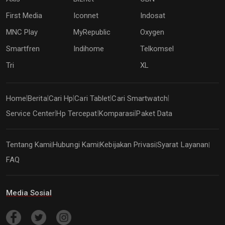
First Media
Iconnet
Indosat
MNC Play
MyRepublic
Oxygen
Smartfren
Indihome
Telkomsel
Tri
XL
Home
Berita
Cari Hp
Cari Tablet
Cari Smartwatch
|
|
|
|
|
Service Center
Hp Tercepat
Komparasi
Paket Data
|
|
|
Tentang Kami
Hubungi Kami
Kebijakan Privasi
Syarat Layanan
|
|
|
|
FAQ
Media Sosial