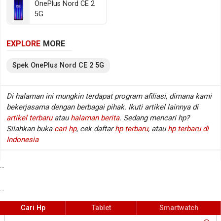
OnePlus Nord CE 2
2133 MHz). Sedangkan pada sektor fotografi
5G
tersedia kamera belakang Triple lens dan kamera
depan Single lens, sementara baterainya mengusung
EXPLORE
MORE
Li-Polimer berkapasitas 4500 mAh. Berikut beberapa
spesifikasi kunci OnePlus Nord CE 2 5G.
Spek
OnePlus
Nord CE 2 5G
Spesifikasi OnePlus Nord CE 2 5G
Di halaman ini mungkin terdapat program afiliasi, dimana kami
bekerjasama dengan berbagai pihak. Ikuti artikel lainnya di
Jaringan
GSM / HSDPA / LTE / 5G
:
artikel terbaru
atau
halaman berita
. Sedang mencari hp?
Layar
6.43 inch, 1080 x 2400 px
:
Silahkan buka
cari hp
, cek daftar
hp terbaru
, atau
hp terbaru di
Sistem operasi
Android v11
:
Indonesia
Prosesor / chipset
MediaTek Dimensity 900 5G MT6877
:
Fingerprint
Ya (di layar), Optical sensor
:
...
Kamera belakang
Triple lens
:
...
Kamera depan
Single lens
:
Memori RAM
6/8 GB RAM (LPDDR4X @ 2133 MHz)
:
Cari Hp
Tablet
Smartwatch
Memori internal / storage
128 GB (UFS 2.2)
: