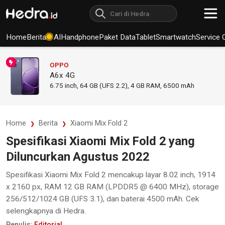
Home
Berita
AI
Handphone
Paket Data
Tablet
Smartwatch
Service 
OPPO
A6x 4G
6.75
inch,
64 GB (UFS 2.2), 4 GB RAM
,
6500 mAh
Home
Berita
Xiaomi Mix Fold 2
Spesifikasi Xiaomi Mix Fold 2 yang
Diluncurkan Agustus 2022
Spesifikasi Xiaomi Mix Fold 2 mencakup layar 8.02 inch, 1914
x 2160 px, RAM 12 GB RAM (LPDDR5 @ 6400 MHz), storage
256/512/1024 GB (UFS 3.1), dan baterai 4500 mAh. Cek
selengkapnya di Hedra.
Penulis:
Editorial