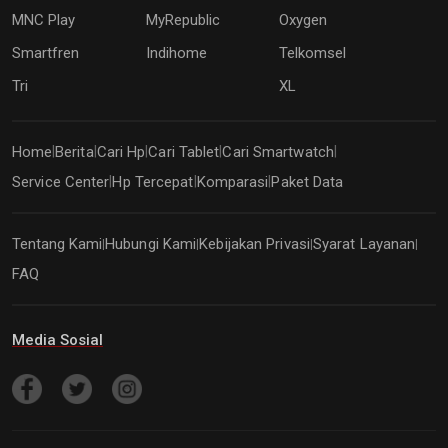
MNC Play
MyRepublic
Oxygen
Smartfren
Indihome
Telkomsel
Tri
XL
Home
Berita
Cari Hp
Cari Tablet
Cari Smartwatch
|
|
|
|
|
Service Center
Hp Tercepat
Komparasi
Paket Data
|
|
|
Tentang Kami
Hubungi Kami
Kebijakan Privasi
Syarat Layanan
|
|
|
|
FAQ
Media Sosial