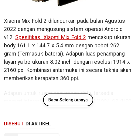
Xiaomi Mix Fold 2 diluncurkan pada bulan Agustus
2022 dengan mengusung sistem operasi Android
v12.
Spesifikasi Xiaomi Mix Fold 2
mencakup ukuran
body 161.1 x 144.7 x 5.4 mm dengan bobot 262
gram (Termasuk baterai). Adapun luas penampang
layarnya berukuran 8.02 inch dengan resolusi 1914 x
2160 px. Kombinasi antarmuka ini secara teknis akan
memberikan kerapatan 360 ppi.
Adapun untuk ruang penyimpan data, tersedia
Baca Selengkapnya
memori internal berkapasitas 256/512/1024 GB (UFS
3.1).
DISEBUT
DI ARTIKEL
Bicara kinerja, Xiaomi Mix Fold 2 ditopang oleh
chipset Qualcomm Snapdragon 8+ Gen 1 SM8450