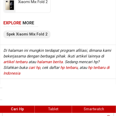
Xiaomi Mix Fold 2
dengan memori RAM sebesar 12 GB RAM (LPDDR5
@ 6400 MHz). Sedangkan pada sektor fotografi
tersedia kamera belakang Triple lens dan kamera
EXPLORE
MORE
depan Single lens, sementara baterainya mengusung
Li-Polimer berkapasitas 4500 mAh. Berikut beberapa
Spek
Xiaomi
Mix Fold 2
spesifikasi kunci Xiaomi Mix Fold 2.
Di halaman ini mungkin terdapat program afiliasi, dimana kami
bekerjasama dengan berbagai pihak. Ikuti artikel lainnya di
Spesifikasi Xiaomi Mix Fold 2
artikel terbaru
atau
halaman berita
. Sedang mencari hp?
Jaringan
GSM / CDMA / HSDPA / LTE / 5G
:
Silahkan buka
cari hp
, cek daftar
hp terbaru
, atau
hp terbaru di
Layar
8.02 inch, 1914 x 2160 px
:
Indonesia
Sistem operasi
Android v12
:
Prosesor / chipset
Qualcomm Snapdragon 8+ Gen 1
:
...
SM8450
...
Fingerprint
Ya (di layar), Optical sensor
:
Kamera belakang
Triple lens
:
Cari Hp
Tablet
Smartwatch
Kamera depan
Single lens
: