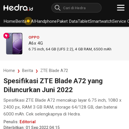
Home
Berita
AI
Handphone
Paket Data
Tablet
Smartwatch
Service 
OPPO
A6x 4G
6.75
inch,
64 GB (UFS 2.2), 4 GB RAM
,
6500 mAh
Home
Berita
ZTE Blade A72
Spesifikasi ZTE Blade A72 yang
Diluncurkan Juni 2022
Spesifikasi ZTE Blade A72 mencakup layar 6.75 inch, 1080 x
2400 px, RAM 3 GB RAM, storage 64/128 GB, dan baterai
6000 mAh. Cek selengkapnya di Hedra.
Penulis:
Editorial
Diterbitkan: 01 Sep 2022 04:15