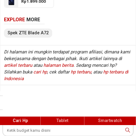
Rp1.899.000
Single lens, sementara baterainya mengusung Li-
Polimer berkapasitas 6000 mAh. Berikut beberapa
EXPLORE
MORE
spesifikasi kunci ZTE Blade A72.
Spek
ZTE
Blade A72
Spesifikasi ZTE Blade A72
Di halaman ini mungkin terdapat program afiliasi, dimana kami
Jaringan
GSM / HSDPA / LTE
:
bekerjasama dengan berbagai pihak. Ikuti artikel lainnya di
Layar
6.75 inch, 1080 x 2400 px
:
artikel terbaru
atau
halaman berita
. Sedang mencari hp?
Sistem operasi
Android v11
:
Silahkan buka
cari hp
, cek daftar
hp terbaru
, atau
hp terbaru di
Prosesor / chipset
Unisoc SC9863A
:
Indonesia
Fingerprint
Ya (di samping)
:
Kamera belakang
Triple lens
:
...
Kamera depan
Single lens
:
...
Memori RAM
3 GB RAM
:
Memori internal / storage
64/128 GB
:
Cari Hp
Tablet
Smartwatch
Memory eksternal
MicroSD, hingga 256 GB
:
Radio
Tidak
: