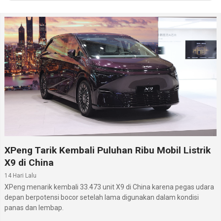
Bluetooth
Ya, v4.2, A2DP, LE
:
USB
Ya, USB Type-C v2.0, USB host, USB On-The-Go
:
WiFi
Wi-Fi 802.11 a/b/g/n/ac/n 5GHz, dual band, Wi-Fi
:
direct, hotspot
Baterai
Li-Polimer 6000 mAh
:
Informasi lengkap ZTE Blade A72 dapat dipelajari
pada halaman
ZTE Blade A72
. Di
situs hp
ini, kamu
juga dapat mengikuti daftar lengkap
hp ZTE terbaru
.
lainnya melalui segmen hp ZTE terbaru.
XPeng Tarik Kembali Puluhan Ribu Mobil Listrik
X9 di China
14 Hari Lalu
XPeng menarik kembali 33.473 unit X9 di China karena pegas udara
depan berpotensi bocor setelah lama digunakan dalam kondisi
panas dan lembap.