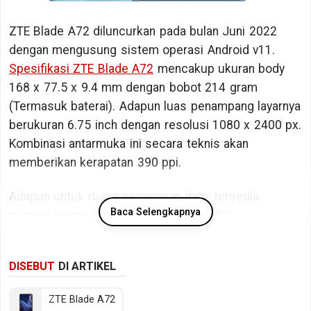
ZTE Blade A72 diluncurkan pada bulan Juni 2022
dengan mengusung sistem operasi Android v11.
Spesifikasi ZTE Blade A72
mencakup ukuran body
168 x 77.5 x 9.4 mm dengan bobot 214 gram
(Termasuk baterai). Adapun luas penampang layarnya
berukuran 6.75 inch dengan resolusi 1080 x 2400 px.
Kombinasi antarmuka ini secara teknis akan
memberikan kerapatan 390 ppi.
Adapun untuk ruang penyimpan data, tersedia
Baca Selengkapnya
memori internal berkapasitas 64/128 GB.
Bicara kinerja, ZTE Blade A72 ditopang oleh chipset
DISEBUT
DI ARTIKEL
Unisoc SC9863A dengan memori RAM sebesar 3 GB
RAM. Sedangkan pada sektor fotografi tersedia
ZTE Blade A72
kamera belakang Triple lens dan kamera depan