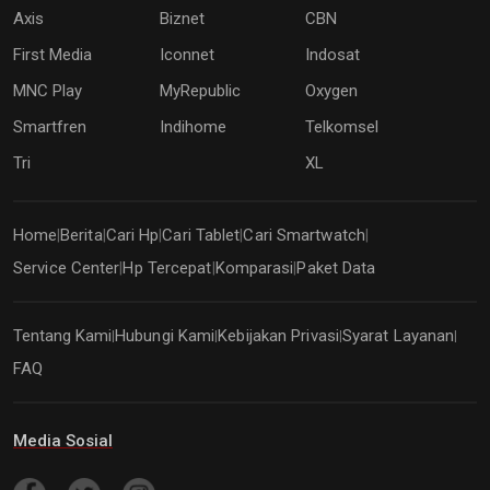
Axis
Biznet
CBN
First Media
Iconnet
Indosat
MNC Play
MyRepublic
Oxygen
Smartfren
Indihome
Telkomsel
Tri
XL
Home
Berita
Cari Hp
Cari Tablet
Cari Smartwatch
|
|
|
|
|
Service Center
Hp Tercepat
Komparasi
Paket Data
|
|
|
Tentang Kami
Hubungi Kami
Kebijakan Privasi
Syarat Layanan
|
|
|
|
FAQ
Media Sosial