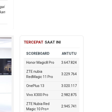
gai
kan
jadi
KM
ya
TERCEPAT
SAAT INI
SCOREBOARD
ANTUTU
Honor Magic8 Pro
3.647.824
ZTE nubia
3.229.764
RedMagic 11 Pro
OnePlus 13
3.020.117
Vivo X300 Pro
2.982.875
ZTE Nubia Red
2.945.741
Magic 10 Pro+