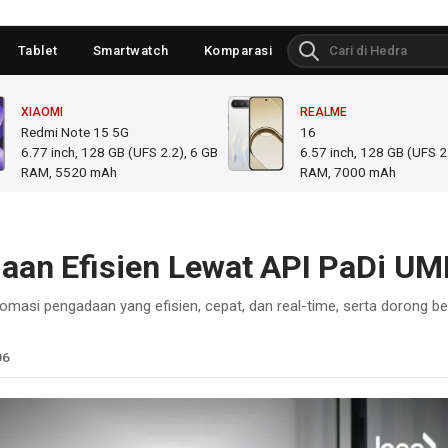
Tablet
Smartwatch
Komparasi
XIAOMI
REALME
Redmi Note 15 5G
16
6.77
inch,
128 GB (UFS 2.2), 6 GB
6.57
inch,
128 GB (UFS 2.
RAM
,
5520 mAh
RAM
,
7000 mAh
aan Efisien Lewat API PaDi U
omasi pengadaan yang efisien, cepat, dan real-time, serta dorong be
06