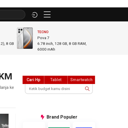
TECNO
INFINI
Pova 7
GT 50
2), 8 GB
6.78
inch,
128 GB, 8 GB RAM
,
6.78
i
6000 mAh
GB R
MKM
Cari Hp
Tablet
Smartwatch
lanja ke
Brand
Populer