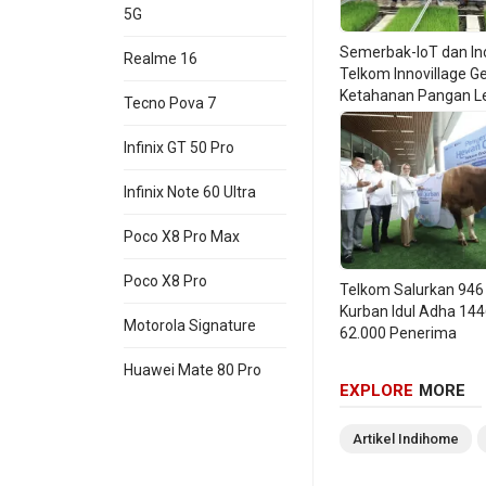
5G
Fitur ini juga men
Semerbak-IoT dan In
kontribusi perusah
Realme 16
Telkom Innovillage G
transaksi ke pelak
Ketahanan Pangan L
Tecno Pova 7
Teknologi
Studi Kasus: Te
Infinix GT 50 Pro
Salah satu contoh
Infinix Note 60 Ultra
yang digunakan ma
Poco X8 Pro Max
Kini, berkat integ
dan sesuai regulasi
Poco X8 Pro
Telkom Salurkan 94
Kurban Idul Adha 144
“Solusi dari PaDi 
Motorola Signature
62.000 Penerima
policy maupun comp
Huawei Mate 80 Pro
SAP yang kami mi
EXPLORE
MORE
bertransaksi sekal
Vice President E-
Artikel
Indihome
Anom Wicaksono.