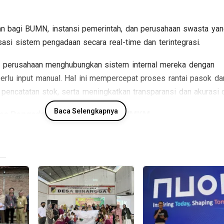
kan bagi BUMN, instansi pemerintah, dan perusahaan swasta ya
asi sistem pengadaan secara real-time dan terintegrasi.
perusahaan menghubungkan sistem internal mereka dengan
perlu input manual. Hal ini mempercepat proses rantai pasok dar
encatatan stok, serta meningkatkan transparansi dan akurasi d
Baca Selengkapnya
ses Pengadaan dengan API PaDi UMKM
PI, perusahaan dapat langsung melakukan proses belanja melal
ang terhubung ke PaDi UMKM. Proses ini mengurangi pekerjaan
atkan efisiensi, tanpa perlu berpindah platform.
perasional, layanan ini juga dapat disesuaikan dengan kebutuhan
biaya tambahan. Akses terhadap fitur dan data di PaDi UMKM
tis, memungkinkan proses pengadaan yang lebih cepat dan opti