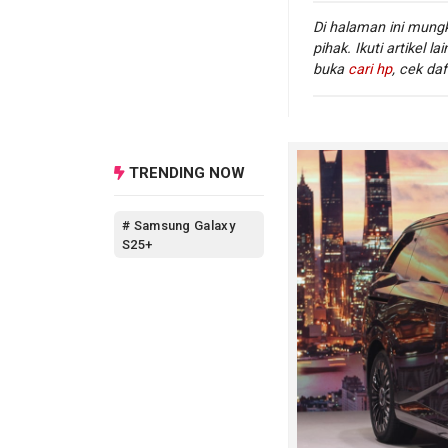
Di halaman ini mungk
Lebih lanjut, ia m
pihak. Ikuti artikel la
peningkatan pembe
buka
cari hp
, cek daf
lebih comply dan k
juga semakin menin
PaDi UMKM sendiri
TRENDING NOW
sebagai marketplac
adaptif dan releva
# Samsung Galaxy
S25+