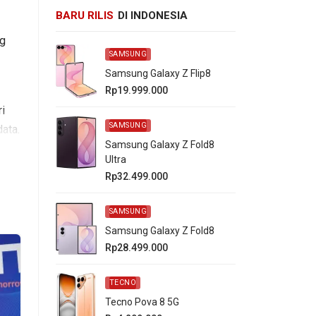
BARU RILIS
DI INDONESIA
ng
SAMSUNG
Samsung Galaxy Z Flip8
Rp19.999.000
i
SAMSUNG
ata.
Samsung Galaxy Z Fold8
Ultra
Rp32.499.000
ui
SAMSUNG
Samsung Galaxy Z Fold8
Rp28.499.000
TECNO
mal.
Tecno Pova 8 5G