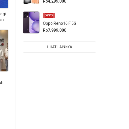
Rp4.299.000
tegi
n
OPPO
an
Oppo Reno16 F 5G
Rp7.999.000
LIHAT LAINNYA
 SAP
sa.
kas
ah
i
tem
gkap
mas