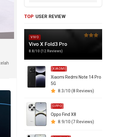
TOP
USER REVIEW
VIVO
Vivo X Fold3 Pro
a
8.8/10 (12 Reviews)
telah
XIAOMI
Xiaomi Redmi Note 14 Pro
5G
8.3/10 (8 Reviews)
OPPO
Oppo Find X8
8.9/10 (7 Reviews)