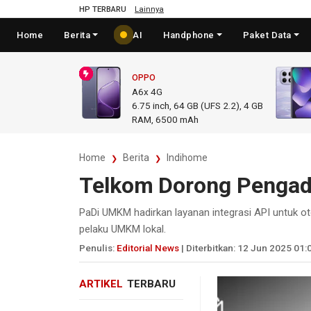
HP TERBARU
Lainnya
Home
Berita
AI
Handphone
Paket Data
OPPO
A6x 4G
6.75
inch,
64 GB (UFS 2.2), 4 GB
RAM
,
6500 mAh
Home
Berita
Indihome
Telkom Dorong Pengad
PaDi UMKM hadirkan layanan integrasi API untuk ot
pelaku UMKM lokal.
Penulis:
Editorial News
| Diterbitkan: 12 Jun 2025 01:
ARTIKEL
TERBARU