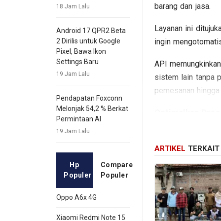
barang dan jasa.
18 Jam Lalu
Layanan ini dituju
Android 17 QPR2 Beta
ingin mengotomatis
2 Dirilis untuk Google
Pixel, Bawa Ikon
Settings Baru
API memungkinkan 
19 Jam Lalu
sistem lain tanpa 
pemesanan hingga p
Pendapatan Foxconn
Melonjak 54,2 % Berkat
Optimalkan Pro
Permintaan AI
19 Jam Lalu
Dengan integrasi A
ARTIKEL
TERKAIT
sistem internal y
manual dan meningk
Hp
Compare
Populer
Populer
Selain efisiensi o
perusahaan tanpa 
Oppo A6x 4G
menjadi lebih prak
Xiaomi Redmi Note 15