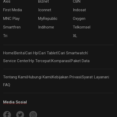
Axis
Biznet
CBN
First Media
Iconnet
Indosat
MNC Play
MyRepublic
Oxygen
Smartfren
Indihome
Telkomsel
Tri
XL
Home
Berita
Cari Hp
Cari Tablet
Cari Smartwatch
|
|
|
|
|
Service Center
Hp Tercepat
Komparasi
Paket Data
|
|
|
Tentang Kami
Hubungi Kami
Kebijakan Privasi
Syarat Layanan
|
|
|
|
FAQ
Media Sosial