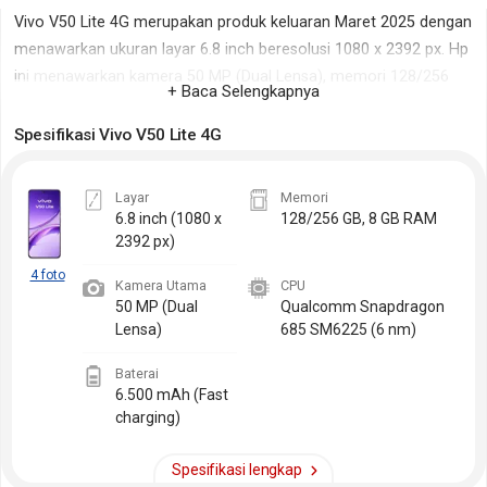
Vivo V50 Lite 4G
merupakan produk keluaran Maret 2025 dengan
menawarkan ukuran layar 6.8 inch beresolusi 1080 x 2392 px. Hp
ini menawarkan kamera 50 MP (Dual Lensa), memori 128/256
+ Baca Selengkapnya
GB, 8 GB RAM, dan baterai berkapasitas 6500 mAh.
Spesifikasi Vivo V50 Lite 4G
Disamping empat fitur utama di atas, info detil spesifikasi produk
Vivo
ini dapat dipelajari pada segmen Spesifikasi Vivo V50 Lite
Layar
Memori
4G. Kamu juga dapat membandingkan spesifikasi Vivo V50 Lite
6.8 inch
(1080 x
128/256 GB, 8 GB RAM
4G dengan hp lain secara rinci melalui fasilitas
Komparasi Hp
.
2392 px)
4 foto
Kamera Utama
CPU
Perlu diperhatikan, harga Vivo V50 Lite 4G di
situs hp
ini mengacu
50 MP (Dual
Qualcomm Snapdragon
pada harga pasaran dan harga resmi Vivo V50 Lite 4G yang
Lensa)
685 SM6225 (6 nm)
dikurasi dari berbagai sumber. Jika kamu ingin berkontribusi
Baterai
memberikan
review Vivo V50 Lite 4G
, silahkan login atau
6.500 mAh (Fast
mendaftar dulu. Untuk info produk Vivo lainnya cek segmen
hp
charging)
Vivo terbaru
.
Spesifikasi lengkap