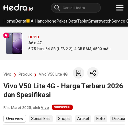
Home
Berita
AI
Handphone
Paket Data
Tablet
Smartwatch
Service 
OPPO
A6x 4G
6.75
inch,
64 GB (UFS 2.2), 4 GB RAM
,
6500 mAh
Vivo
Produk
Vivo V50 Lite 4G
Vivo V50 Lite 4G - Harga Terbaru 2026
dan Spesifikasi
Rilis
Maret 2025
, oleh
Vivo
SUBSCRIBE
Overview
Spesifikasi
Shops
Artikel
Foto
Diskusi