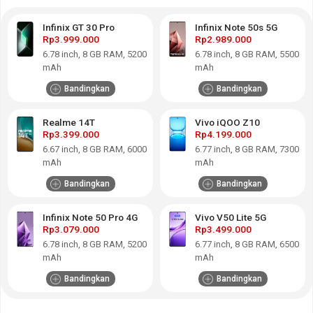
Infinix GT 30 Pro
Infinix Note 50s 5G
Rp3.999.000
Rp2.989.000
6.78
inch,
8 GB RAM
,
5200
6.78
inch,
8 GB RAM
,
5500
mAh
mAh
Bandingkan
Bandingkan
Realme 14T
Vivo iQOO Z10
Rp3.399.000
Rp4.199.000
6.67
inch,
8 GB RAM
,
6000
6.77
inch,
8 GB RAM
,
7300
mAh
mAh
Bandingkan
Bandingkan
Infinix Note 50 Pro 4G
Vivo V50 Lite 5G
Rp3.079.000
Rp3.499.000
6.78
inch,
8 GB RAM
,
5200
6.77
inch,
8 GB RAM
,
6500
mAh
mAh
Bandingkan
Bandingkan