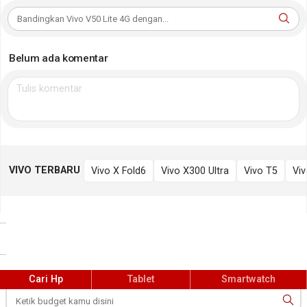
Belum ada komentar
VIVO TERBARU
Vivo X Fold6
Vivo X300 Ultra
Vivo T5
Viv
...
...
Cari Hp
Tablet
Smartwatch