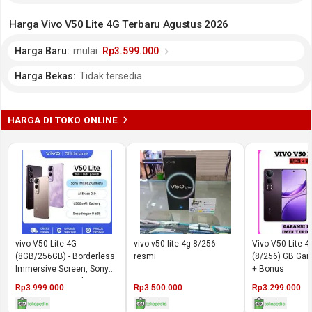
Harga Vivo V50 Lite 4G Terbaru Agustus 2026
Harga Baru:
mulai
Rp3.599.000
Harga Bekas:
Tidak tersedia
HARGA DI TOKO ONLINE
vivo V50 Lite 4G
vivo v50 lite 4g 8/256
Vivo V50 Lite 4
(8GB/256GB) - Borderless
resmi
(8/256) GB Gar
Immersive Screen, Sony
+ Bonus
IMX882, 6500mAh
Rp3.999.000
Rp3.500.000
Rp3.299.000
Battery+90W Flashcharge,
AI Erase 2.0, All-round