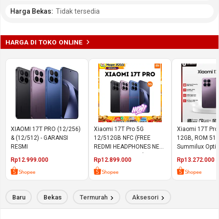
Harga Bekas:
Tidak tersedia
HARGA DI TOKO ONLINE
XIAOMI 17T PRO (12/256)
Xiaomi 17T Pro 5G
Xiaomi 17T Pr
& (12/512) - GARANSI
12/512GB NFC (FREE
12GB, ROM 512
RESMI
REDMI HEADPHONES NEO)
Summilux Optic
Garansi Resmi Indonesia
Dimensity 9400
Rp12.999.000
Rp12.899.000
Rp13.272.000
6.83" 144Hz, Ba
5500mAh)
Baru
Bekas
Termurah
Aksesori