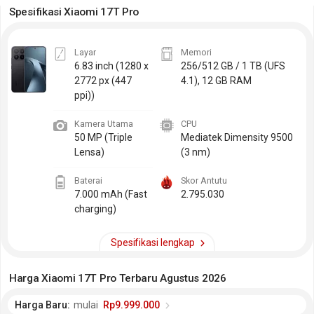
Spesifikasi Xiaomi 17T Pro
Layar
Memori
6.83 inch
(1280 x
256/512 GB / 1 TB (UFS
2772 px (447
4.1), 12 GB RAM
ppi))
Kamera Utama
CPU
50 MP (Triple
Mediatek Dimensity 9500
Lensa)
(3 nm)
Baterai
Skor Antutu
7.000 mAh (Fast
2.795.030
charging)
Spesifikasi lengkap
Harga Xiaomi 17T Pro Terbaru Agustus 2026
Harga Baru:
mulai
Rp9.999.000