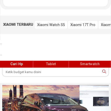
XIAOMI TERBARU
Xiaomi Watch S5
Xiaomi 17T Pro
Xiaom
...
...
Cari Hp
Tablet
Smartwatch