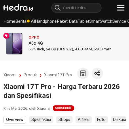
Home
Berita
AI
Handphone
Paket Data
Tablet
Smartwatch
Service 
OPPO
A6x 4G
6.75
inch,
64 GB (UFS 2.2), 4 GB RAM
,
6500 mAh
Xiaomi
Produk
Xiaomi 17T Pro
Xiaomi 17T Pro - Harga Terbaru 2026
dan Spesifikasi
Rilis
Mei 2026
, oleh
Xiaomi
SUBSCRIBE
Overview
Spesifikasi
Shops
Artikel
Foto
Diskusi