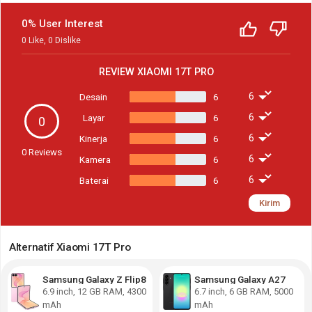
0% User Interest
0
Like
,
0
Dislike
REVIEW
XIAOMI 17T PRO
Desain
6
Layar
6
0
Kinerja
6
0
Reviews
Kamera
6
Baterai
6
Kirim
Alternatif Xiaomi 17T Pro
Samsung Galaxy Z Flip8
Samsung Galaxy A27
6.9
inch,
12 GB RAM
,
4300
6.7
inch,
6 GB RAM
,
5000
mAh
mAh