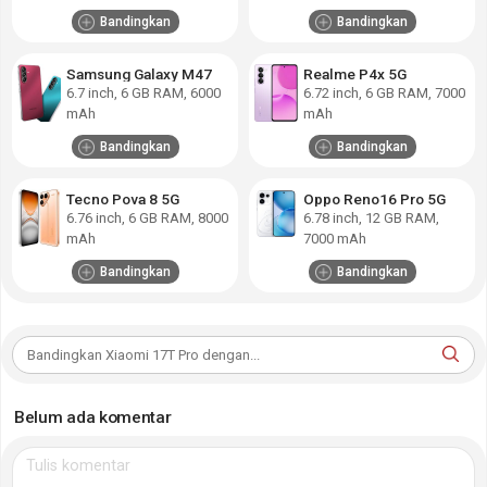
Bandingkan
Bandingkan
Samsung Galaxy M47
Realme P4x 5G
6.7
inch,
6 GB RAM
,
6000
6.72
inch,
6 GB RAM
,
7000
mAh
mAh
Bandingkan
Bandingkan
Tecno Pova 8 5G
Oppo Reno16 Pro 5G
6.76
inch,
6 GB RAM
,
8000
6.78
inch,
12 GB RAM
,
mAh
7000 mAh
Bandingkan
Bandingkan
Belum ada komentar