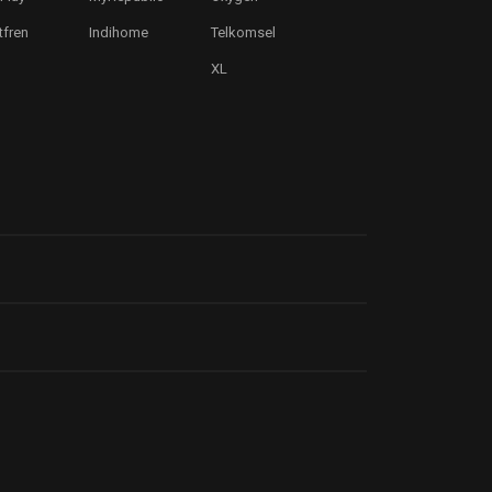
tfren
Indihome
Telkomsel
XL