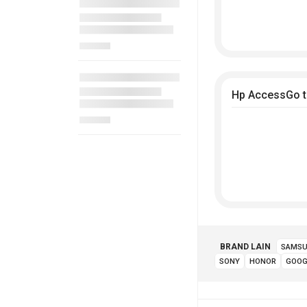
Hp AccessGo t
BRAND LAIN
SAMS
SONY
HONOR
GOOG