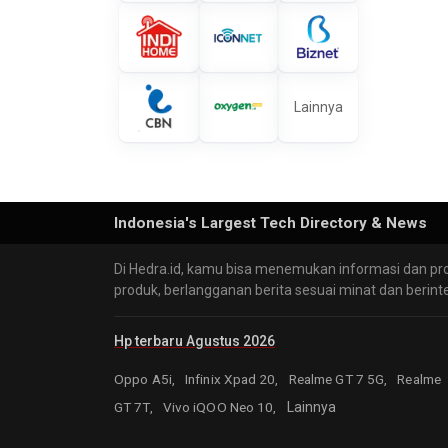
Lainnya
Indonesia's Largest Tech Directory & News
Di Hedra.id, kamu bisa menemukan informasi dan pr
produk, berlangganan berita sesuai minat dan berint
Hp terbaru Agustus 2026
Oppo A5i,
Infinix Xpad 20,
Realme GT 7 5G,
Realme
GT 7T,
Vivo iQOO Neo 10,
Lainnya