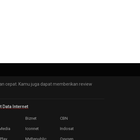
dan cepat. Kamu juga dapat memberikan review
t Data Internet
Biznet
CBN
 Media
Iconnet
Indosat
Play
MyRepublic
Oxygen