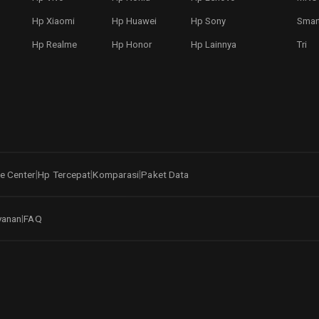
Hp Xiaomi
Hp Huawei
Hp Sony
Smar
Hp Realme
Hp Honor
Hp Lainnya
Tri
|
|
|
e Center
Hp Tercepat
Komparasi
Paket Data
yanan
FAQ
|