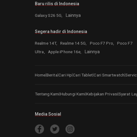
Baru rilis di Indonesia
Galaxy S26 5G,
Lainnya
Segera hadir di Indonesia
Realme 14T,
Realme 14 5G,
Poco F7 Pro,
Poco F7
Ultra,
Apple iPhone 16e,
Lainnya
|
|
|
|
|
Home
Berita
Cari Hp
Cari Tablet
Cari Smartwatch
Servic
Tentang Kami
Hubungi Kami
Kebijakan Privasi
Syarat La
|
|
|
Media Sosial