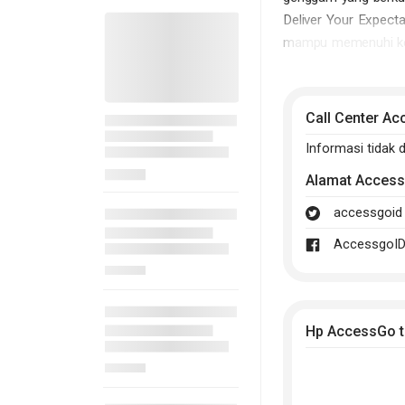
Deliver Your Expect
mampu memenuhi ke
AccessGo VSI adalah
berbasis sistem ope
Call Center A
Mansyur, yang menja
terjangkau,
AccessG
Informasi tidak 
tanpa harus merogoh
Alamat
Acces
Sejak diluncurkanny
accessgoid
masyarakat Indonesi
AccessgoI
dengan harga yang k
tokoh-tokoh lokal 
kehadirannya di pasa
Selain itu, AccessG
Hp AccessGo t
sesuai dengan kebut
strategi bisnis yan
kontribusi positif b