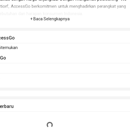
ation", AccessGo berkomitmen untuk menghadirkan perangkat yang
butuhan dan harapan konsumen Indonesia.
+ Baca Selengkapnya
 produk pertama yang diluncurkan oleh AccessGo. Smartphone ini
rasi Android dan dilengkapi dengan konten khusus dari ustad Yusuf
ccessGo
dikannya unik dan bernilai tambah bagi penggunanya. Dengan harga 
o VSI
menyasar konsumen yang menginginkan smartphone berkualit
ditemukan
 kocek terlalu dalam.
sGo
a AccessGo VSI, perusahaan telah menerima sambutan positif dari
a. Produk-produk AccessGo dikenal karena kualitasnya yang memad
D
ompetitif. Melalui berbagai strategi pemasaran dan kolaborasi denga
seperti ustad Yusuf Mansyur, AccessGo semakin memperkuat
r telekomunikasi Indonesia.
o terus berinovasi dan berencana meluncurkan lebih banyak produk y
erbaru
uhan pasar lokal. Dengan dukungan penuh dari pengguna setia dan
g tepat, AccessGo optimis dapat terus berkembang dan memberikan
Loading...
agi perkembangan teknologi di Indonesia.