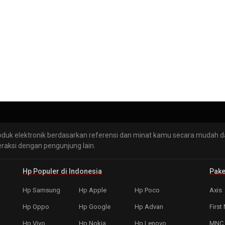
oduk elektronik berdasarkan referensi dan minat kamu secara mudah 
eraksi dengan pengunjung lain.
Hp Populer di Indonesia
Pake
Hp Samsung
Hp Apple
Hp Poco
Axis
Hp Oppo
Hp Google
Hp Advan
First
Hp Vivo
Hp Nokia
Hp Lenovo
MNC 