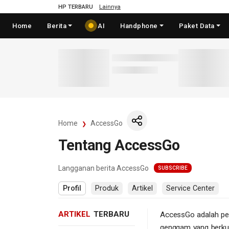
HP TERBARU
Lainnya
Home
Berita
AI
Handphone
Paket Data
Home
AccessGo
Tentang AccessGo
Langganan berita AccessGo
SUBSCRIBE
Profil
Produk
Artikel
Service Center
ARTIKEL
TERBARU
AccessGo adalah per
genggam yang berkua