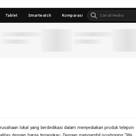
Tablet
Smartwatch
Komparasi
usahaan lokal yang berdedikasi dalam menyediakan produk telepon
litas dengan harga terjangkau. Dengan mengambil positioning "We