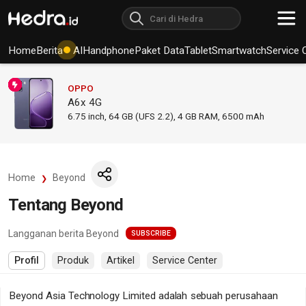
Home
Berita
AI
Handphone
Paket Data
Tablet
Smartwatch
Service 
OPPO
A6x 4G
6.75
inch,
64 GB (UFS 2.2), 4 GB RAM
,
6500 mAh
Home
Beyond
Tentang Beyond
Langganan berita Beyond
SUBSCRIBE
Profil
Produk
Artikel
Service Center
Beyond Asia Technology Limited adalah sebuah perusahaan