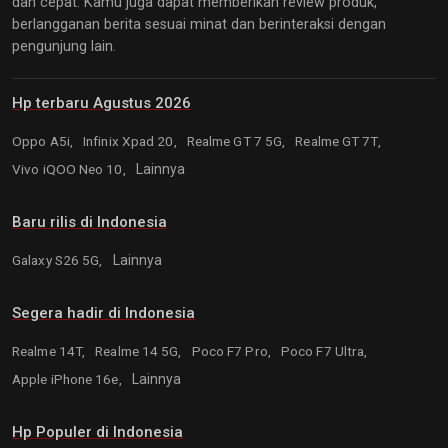
dan cepat. Kamu juga dapat memberikan review produk,
berlangganan berita sesuai minat dan berinteraksi dengan
pengunjung lain.
Hp terbaru Agustus 2026
Oppo A5i,
Infinix Xpad 20,
Realme GT 7 5G,
Realme GT 7T,
Vivo iQOO Neo 10,
Lainnya
Baru rilis di Indonesia
Galaxy S26 5G,
Lainnya
Segera hadir di Indonesia
Realme 14T,
Realme 14 5G,
Poco F7 Pro,
Poco F7 Ultra,
Apple iPhone 16e,
Lainnya
Hp Populer di Indonesia