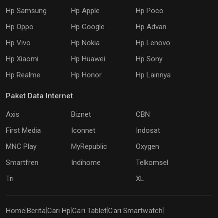
Hp Samsung
Hp Apple
Hp Poco
Hp Oppo
Hp Google
Hp Advan
Hp Vivo
Hp Nokia
Hp Lenovo
Hp Xiaomi
Hp Huawei
Hp Sony
Hp Realme
Hp Honor
Hp Lainnya
Paket Data Internet
Axis
Biznet
CBN
First Media
Iconnet
Indosat
MNC Play
MyRepublic
Oxygen
Smartfren
Indihome
Telkomsel
Tri
XL
Home
Berita
Cari Hp
Cari Tablet
Cari Smartwatch
|
|
|
|
|