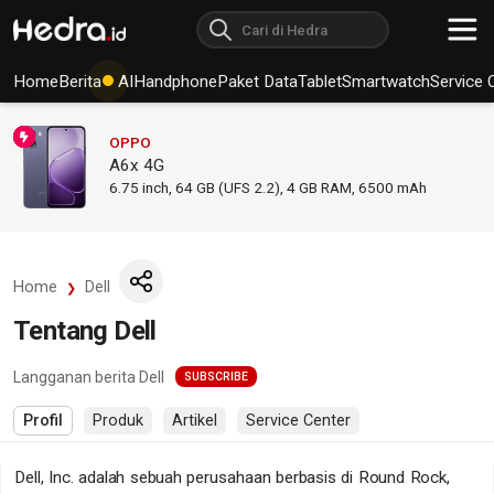
Home
Berita
AI
Handphone
Paket Data
Tablet
Smartwatch
Service 
OPPO
A6x 4G
6.75
inch,
64 GB (UFS 2.2), 4 GB RAM
,
6500 mAh
Home
Dell
Tentang Dell
Langganan berita Dell
SUBSCRIBE
Profil
Produk
Artikel
Service Center
Dell, Inc. adalah sebuah perusahaan berbasis di Round Rock,