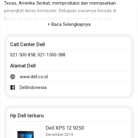
Texas, Amerika Serikat, memproduksi dan memasarkan
perangkat keras komputer. Sebagian pasarnya berada di
komputer pribadi, namun Dell juga menjual server, alat
+ Baca Selengkapnya
penyimpanan data, switch jaringan, dan kluster komputer untuk
perusahaan.
Call Center Dell
Pada 2005 Dell, Inc. telah menjadi salah satu perusahaan yang
021-500-858, 021-1500-388
paling dipandang. Pada Februari 2005, Dell tampil di tempat
pertama di dalam urutan "Perusahaan Paling Dibanggakan"
Alamat
Dell
majalah Fortune.
www.dell.co.id
DellIndonesia
Hp Dell terbaru
Dell XPS 12 9250
December 2015