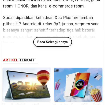
resmi HONOR, dan kanal e-commerce resmi.
Sudah dipastikan kehadiran X5c Plus menambah
pilihan HP Android di kelas Rp2 jutaan, segmen yang
biasanya sangat sensitif terhadap tiga hal: baterai,
memori, dan kamera yang cukup untuk kebutuhan
Baca Selengkapnya
harian.
Alih-alih membawa fitur premium, perangkat ini
ARTIKEL
TERKAIT
tampak diarahkan untuk pengguna yang
membutuhkan ponsel sederhana, tahan lama, dan
cukup lega untuk aktivitas sehari-hari.
Fokus pada Baterai dan Memori
HONOR X5c Plus membawa baterai 5.260mAh. Di
laman produknya, HONOR juga menempatkan baterai