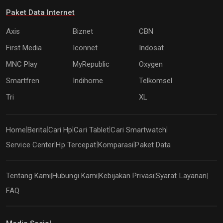
Paket Data Internet
Axis
Biznet
CBN
First Media
Iconnet
Indosat
MNC Play
MyRepublic
Oxygen
Smartfren
Indihome
Telkomsel
Tri
XL
Home
Berita
Cari Hp
Cari Tablet
Cari Smartwatch
|
|
|
|
|
Service Center
Hp Tercepat
Komparasi
Paket Data
|
|
|
Tentang Kami
Hubungi Kami
Kebijakan Privasi
Syarat Layanan
|
|
|
|
FAQ