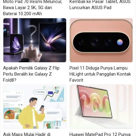
Moto Pad 70 Resmi Meluncur,
Kembali ke Pasar Tablet, ASUS
sebagai salah satu nilai jual utama perangkat ini.
Bawa Layar 2.5K, 5G dan
Luncurkan ASUS Pad
Baterai 10.200 mAh
Untuk pengguna yang memakai ponsel sebagai
perangkat utama seharian, kapasitas baterai besar
bisa menjadi alasan praktis. Ponsel di kelas ini
sering dipakai untuk komunikasi, sekolah, kerja
ringan, media sosial, dan hiburan sederhana.
Apakah Pemilik Galaxy Z Flip
Pixel 11 Diduga Punya Lampu
Perangkat ini menggunakan chipset MediaTek Helio
Perlu Beralih ke Galaxy Z
HiLight untuk Panggilan Kontak
G81. Untuk memori, HONOR X5c Plus hadir dengan
Fold8?
Favorit
RAM 4GB dan penyimpanan internal 128GB.
HONOR juga mencantumkan teknologi RAM Turbo
yang membuat RAM 4GB dapat diperluas secara
virtual menjadi setara 8GB. Klaim seperti ini lebih
aman dibaca sebagai fitur pendukung kelancaran
sistem, bukan jaminan performa tinggi di semua
Ask Maps Mulai Hadir di
Huawei MatePad Pro 12 Punya