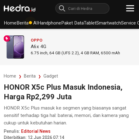
Home
Berita
AI
Handphone
Paket Data
Tablet
Smartwatch
Service 
OPPO
A6x 4G
6.75
inch,
64 GB (UFS 2.2), 4 GB RAM
,
6500 mAh
Home
Berita
Gadget
HONOR X5c Plus Masuk Indonesia,
Harga Rp2,299 Juta
HONOR X5c Plus masuk ke segmen yang biasanya sangat
sensitif terhadap tiga hal: baterai, memori, dan kamera yang
cukup untuk kebutuhan harian.
Penulis:
Editorial News
Diterbitkan: 12 Jun 2026 07:14