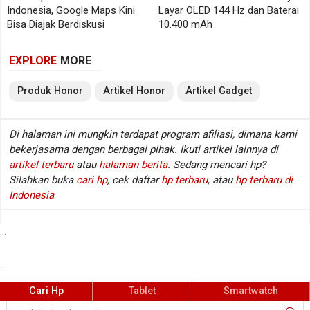
aplikasi.
Indonesia, Google Maps Kini
Layar OLED 144 Hz dan Baterai
Bisa Diajak Berdiskusi
10.400 mAh
Kamera 50MP dan Layar 90Hz
EXPLORE
MORE
Di bagian kamera, HONOR X5c Plus membawa
Produk
Honor
Artikel
Honor
Artikel
Gadget
kamera utama 50MP dengan fitur berbasis AI seperti
object recognition dan clarity enhancement.
Di halaman ini mungkin terdapat program afiliasi, dimana kami
bekerjasama dengan berbagai pihak. Ikuti artikel lainnya di
Fitur tersebut dapat membantu ponsel mengenali
artikel terbaru
atau
halaman berita
. Sedang mencari hp?
objek atau meningkatkan kejernihan foto dalam
Silahkan buka
cari hp
, cek daftar
hp terbaru
, atau
hp terbaru di
skenario tertentu. Meski begitu, kualitas kamera
Indonesia
tetap tidak bisa disimpulkan hanya dari angka
megapiksel atau label AI.
...
Untuk layar, ponsel ini memakai panel 6,74 inci
...
dengan refresh rate 90Hz. HONOR juga menyebut
Cari Hp
Tablet
Smartwatch
adanya Dynamic Dimming untuk membantu