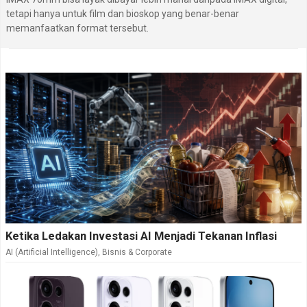
Ia juga menilai kombinasi baterai tahan lama,
tetapi hanya untuk film dan bioskop yang benar-benar
penyimpanan besar, dan fitur esensial membuat
memanfaatkan format tersebut.
perangkat ini dapat mendukung berbagai aktivitas
harian pengguna. Untuk pengguna yang mencari HP
pertama, perangkat cadangan, atau ponsel harian
untuk kebutuhan ringan, kombinasi itu tentu menjadi
sesuatu yang menggiurkan.
Ketika Ledakan Investasi AI Menjadi Tekanan Inflasi
AI (Artificial Intelligence)
,
Bisnis & Corporate