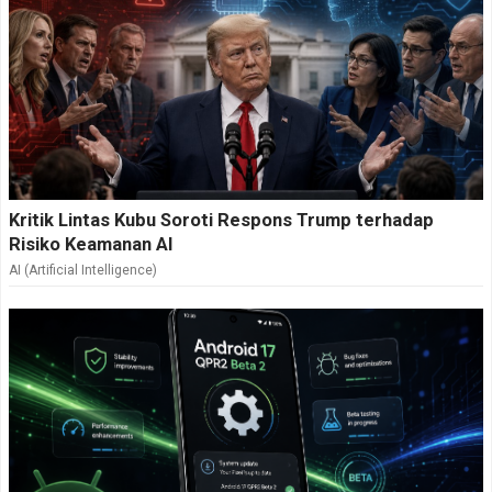
konsolidasi dan eksekusi bisa berjalan lebih cepat.
“Harus langsung dikumpulkan, dikonsolidasikan, dan
dieksekusi. Kami siap menyiapkan tempat agar tim
bisa bekerja setiap hari,” kata Robben Rico,
Sekretaris Jenderal Kemensos lewat keterangan
resmi yang diterima
Hedra.ID
, Senin (4/5/2026).
Kritik Lintas Kubu Soroti Respons Trump terhadap
Dari hasil uji coba, sistem digitalisasi bansos disebut
Risiko Keamanan AI
telah berjalan sekitar 80 persen dari target. Namun,
AI (Artificial Intelligence)
masih ada pekerjaan rumah pada kualitas dan
kelengkapan data yang menjadi fokus pembenahan
berikutnya.
Untuk menjaga akuntabilitas, Kemensos juga
mendorong keterlibatan Badan Pengawasan
Keuangan dan Pembangunan (BPKP) sejak tahap