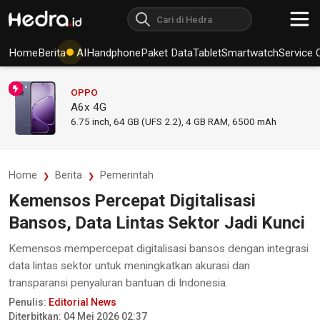
Home
Berita
AI
Handphone
Paket Data
Tablet
Smartwatch
Service 
OPPO
A6x 4G
6.75
inch,
64 GB (UFS 2.2), 4 GB RAM
,
6500 mAh
Home
Berita
Pemerintah
Kemensos Percepat Digitalisasi
Bansos, Data Lintas Sektor Jadi Kunci
Kemensos mempercepat digitalisasi bansos dengan integrasi
data lintas sektor untuk meningkatkan akurasi dan
transparansi penyaluran bantuan di Indonesia.
Penulis:
Editorial News
Diterbitkan: 04 Mei 2026 02:37