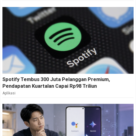
terutama ketika muncul kasus salah sasaran atau
dugaan penyalahgunaan.
Pada akhirnya, digitalisasi bansos bukan hanya soal
teknologi. Kunci utamanya tetap pada konsistensi
pembaruan data dan koordinasi antar lembaga.
Tanpa dua hal tersebut, sistem yang sudah digital
sekalipun berisiko tidak membawa perubahan berarti
di lapangan.
Spotify Tembus 300 Juta Pelanggan Premium,
Pendapatan Kuartalan Capai Rp98 Triliun
Aplikasi