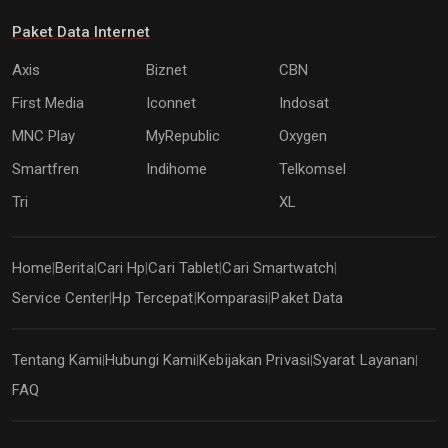
Paket Data Internet
Axis
Biznet
CBN
First Media
Iconnet
Indosat
MNC Play
MyRepublic
Oxygen
Smartfren
Indihome
Telkomsel
Tri
XL
Home
Berita
Cari Hp
Cari Tablet
Cari Smartwatch
|
|
|
|
|
Service Center
Hp Tercepat
Komparasi
Paket Data
|
|
|
Tentang Kami
Hubungi Kami
Kebijakan Privasi
Syarat Layanan
|
|
|
|
FAQ