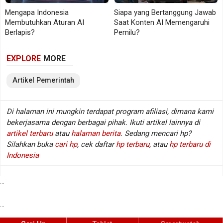
Masalah Data Masih Jadi Tantangan
Mengapa Indonesia
Siapa yang Bertanggung Jawab
Membutuhkan Aturan AI
Saat Konten AI Memengaruhi
Berlapis?
Pemilu?
Meski digitalisasi terus berjalan, tantangan di
lapangan tidak kecil. Akurasi data penerima bansos
EXPLORE
MORE
masih menjadi pekerjaan besar yang belum
sepenuhnya tuntas.
Artikel
Pemerintah
Dalam banyak kasus, kesalahan data masih terjadi.
Di halaman ini mungkin terdapat program afiliasi, dimana kami
Ada yang sebenarnya mampu tetapi menerima
bekerjasama dengan berbagai pihak. Ikuti artikel lainnya di
bantuan, sementara yang layak justru terlewat.
artikel terbaru
atau
halaman berita
. Sedang mencari hp?
Fenomena ini dikenal sebagai inclusion error dan
Silahkan buka
cari hp
, cek daftar
hp terbaru
, atau
hp terbaru di
exclusion error.
Indonesia
Bank Dunia dalam berbagai laporan perlindungan
...
sosial di negara berkembang menekankan bahwa
kualitas data menjadi faktor penentu efektivitas
...
program. Tanpa data yang solid, program berisiko