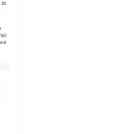
, 30
a
hip)
ind