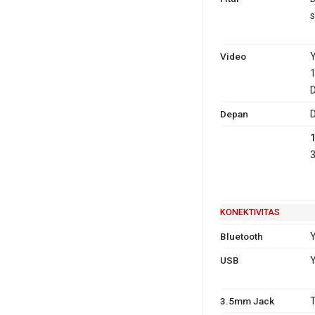
s
Video
Y
1
D
Depan
D
3
KONEKTIVITAS
Bluetooth
Y
USB
Y
3.5mm Jack
T