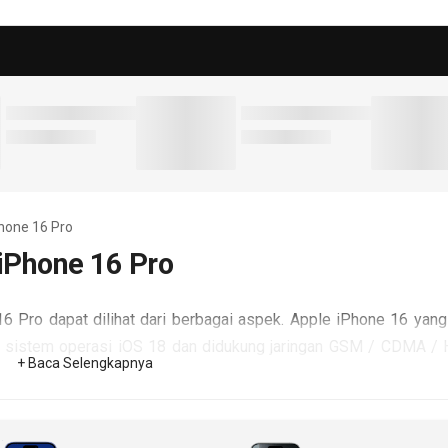
Phone 16 Pro
iPhone 16 Pro
 Pro dapat dilihat dari berbagai aspek. Apple iPhone 16 yang
 sistem operasi iOS 18 dan didukung jaringan GSM / CDMA 
+ Baca Selengkapnya
yang diumumkan September 2024 ditopang OS iOS 18 dengan
5G.
 layar 6.1 inch jenis Super Retina XDR OLED berkerapatan 461