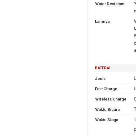
Water Resistant
Y
m
Lainnya
V
M
W
c
a
BATERAI
Jenis
L
Fast Charge
U
Wireless Charge
Q
Waktu Bicara
T
Waktu Siaga
T
R