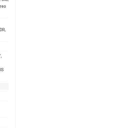
ereo
DR,
,
IS