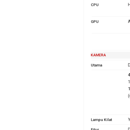
CPU
H
GPU
A
KAMERA
Utama
D
1
(
Lampu Kilat
Y
Fitur
D