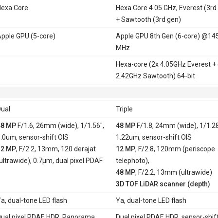
exa Core
Hexa Core 4.05 GHz, Everest (3rd
+ Sawtooth (3rd gen)
pple GPU (5-core)
Apple GPU 8th Gen (6-core) @14
MHz
Hexa-core (2x 4.05GHz Everest +
2.42GHz Sawtooth) 64-bit
ual
Triple
48 MP
F/1.6, 26mm (wide), 1/1.56",
48 MP
F/1.8, 24mm (wide), 1/1.28
.0um, sensor-shift OIS
1.22um, sensor-shift OIS
12 MP
, F/2.2, 13mm, 120 derajat
12 MP
, F/2.8, 120mm (periscope
ultrawide), 0.7µm, dual pixel PDAF
telephoto),
48 MP
, F/2.2, 13mm (ultrawide)
3D TOF LiDAR scanner (depth)
a, dual-tone LED flash
Ya, dual-tone LED flash
ual pixel PDAF, HDR, Panorama,
Dual pixel PDAF, HDR, sensor-shift