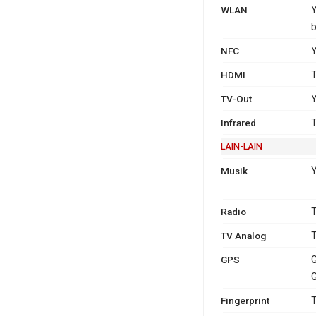
WLAN
Y
b
NFC
Y
HDMI
T
TV-Out
Y
Infrared
T
LAIN-LAIN
Musik
Radio
T
TV Analog
T
GPS
G
G
Fingerprint
T