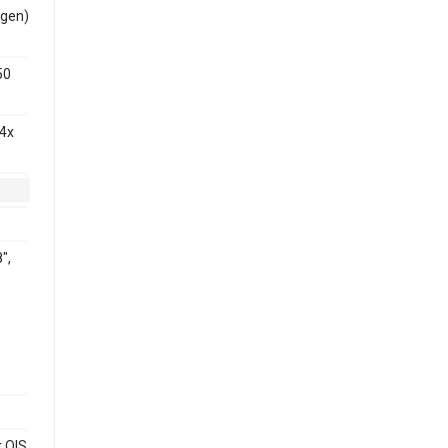
 gen)
50
 4x
",
 OIS,