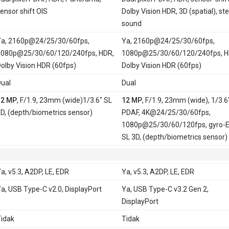
ensor shift OIS
Dolby Vision HDR, 3D (spatial), st
sound
a, 2160p@24/25/30/60fps,
Ya, 2160p@24/25/30/60fps,
080p@25/30/60/120/240fps, HDR,
1080p@25/30/60/120/240fps, H
olby Vision HDR (60fps)
Dolby Vision HDR (60fps)
ual
Dual
12 MP
, F/1.9, 23mm (wide)1/3.6" SL
12 MP
, F/1.9, 23mm (wide), 1/3.6"
D, (depth/biometrics sensor)
PDAF, 4K@24/25/30/60fps,
1080p@25/30/60/120fps, gyro-E
SL 3D, (depth/biometrics sensor)
a, v5.3, A2DP, LE, EDR
Ya, v5.3, A2DP, LE, EDR
a, USB Type-C v2.0, DisplayPort
Ya, USB Type-C v3.2 Gen 2,
DisplayPort
idak
Tidak