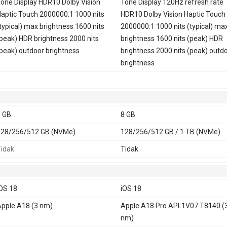
one Display HDR10 Dolby Vision
Tone Display 120Hz refresh rate
300, 2500, 2600, 3500, 3700, 4700 -
2300, 2500, 2600, 3500, 3700, 47
aptic Touch 2000000:1 1000 nits
HDR10 Dolby Vision Haptic Touch
A3288)
(A3294)
typical) max brightness 1600 nits
2000000:1 1000 nits (typical) ma
E
Ya
peak) HDR brightness 2000 nits
brightness 1600 nits (peak) HDR
peak) outdoor brightness
brightness 2000 nits (peak) outd
brightness
 GB
8 GB
28/256/512 GB (NVMe)
128/256/512 GB / 1 TB (NVMe)
idak
Tidak
OS 18
iOS 18
pple A18 (3 nm)
Apple A18 Pro APL1V07 T8140 (
nm)