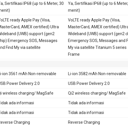
a, Sertifikasi IP68 (up to 6 Meter, 30
Ya, Sertifikasi IP68 (up to 6 Meter
enit)
menit)
oLTE ready Apple Pay (Visa,
VoLTE ready Apple Pay (Visa,
asterCard, AMEX certified) Ultra
MasterCard, AMEX certified) Ultr
ideband (UWB) support (gen2
Wideband (UWB) support (gen2 c
hip) Emergency SOS, Messages
Emergency SOS, Messages and F
nd Find My via satellite
My via satellite Titanium 5 series
Frame
i-ion 3561 mAh Non-removable
Li-ion 3582 mAh Non-removable
SB Power Delivery 2.0
USB Power Delivery 2.0
i wireless charging/ MagSafe
Qi2 wireless charging/ MagSafe
idak ada informasi
Tidak ada informasi
idak ada informasi
Tidak ada informasi
everse Charging
Reverse Charging