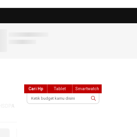
Cari Hp
Tablet
Smartwatch
/ HSDPA
 ppi