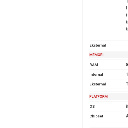
T
2
H
(
(
GPRS
Ya
Ya
EDG
Ya
(
(
Eksternal
MEMORI
RAM
8
Internal
1
Eksternal
T
PLATFORM
OS
i
Chipset
A