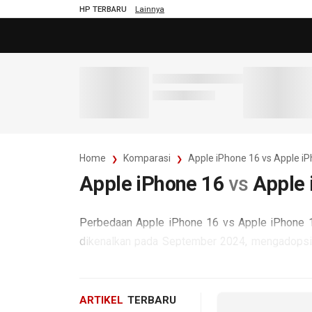
HP TERBARU
Lainnya
Home
Komparasi
Apple iPhone 16 vs Apple i
Apple iPhone 16
vs
Apple 
Perbedaan Apple iPhone 16 vs Apple iPhone 16
dikenalkan pada September 2024, mengadopsi
/ LTE / 5G. Sedangkan Apple iPhone 16 Pro 
mengandalkan GSM / CDMA / HSDPA / LTE / 
ARTIKEL
TERBARU
Di sisi antarmuka, Apple iPhone 16 mengusung