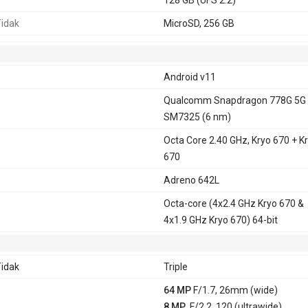
idak
MicroSD, 256 GB
Android v11
Qualcomm Snapdragon 778G 5G
SM7325 (6 nm)
Octa Core 2.40 GHz, Kryo 670 + K
670
Adreno 642L
Octa-core (4x2.4 GHz Kryo 670 &
4x1.9 GHz Kryo 670) 64-bit
idak
Triple
64 MP
F/1.7, 26mm (wide)
8 MP
, F/2.2, 120 (ultrawide)