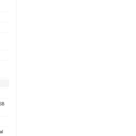
USB
al