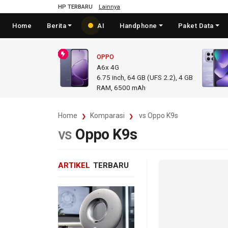
HP TERBARU
Lainnya
Home
Berita
AI
Handphone
Paket Data
OPPO
A6x 4G
6.75
inch,
64 GB (UFS 2.2), 4 GB
RAM
,
6500 mAh
Home
Komparasi
vs Oppo K9s
vs
Oppo K9s
ARTIKEL
TERBARU