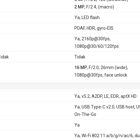
2 MP
, F/2.4, (macro)
Ya, LED flash
PDAF, HDR, gyro-EIS
Ya, 2160p@30fps,
1080p@30/60/120fps
idak
Tidak
16 MP
, F/2.0, 26mm (wide),
1080p@30fps, face unlock
Ya, v5.2, A2DP, LE, EDR, aptX HD
Ya, USB Type-C v2.0, USB host, 
On-The-Go
Ya
Ya, Wi-Fi 802.11 a/b/g/n/ac/6, du