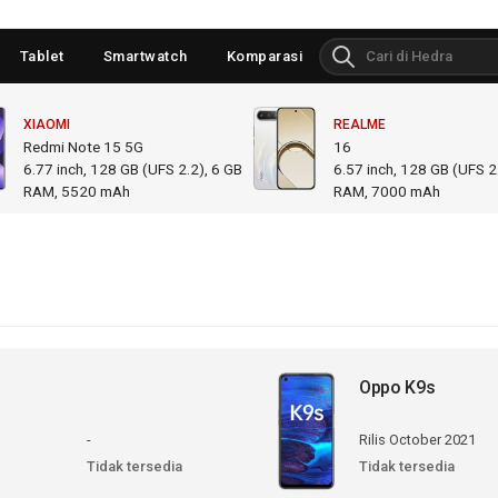
Tablet
Smartwatch
Komparasi
XIAOMI
REALME
Redmi Note 15 5G
16
6.77
inch,
128 GB (UFS 2.2), 6 GB
6.57
inch,
128 GB (UFS 2.
RAM
,
5520 mAh
RAM
,
7000 mAh
Oppo K9s
-
Rilis October 2021
Tidak tersedia
Tidak tersedia