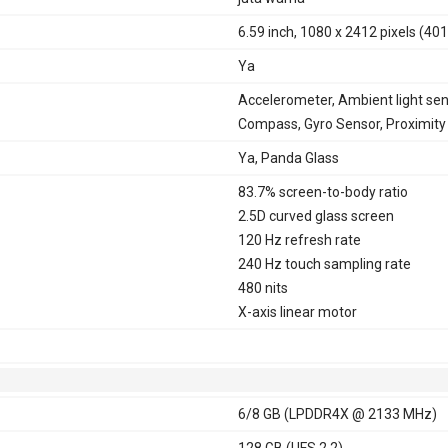
6.59 inch, 1080 x 2412 pixels (401
Ya
Accelerometer, Ambient light sen
Compass, Gyro Sensor, Proximity
Ya, Panda Glass
83.7% screen-to-body ratio
2.5D curved glass screen
120 Hz refresh rate
240 Hz touch sampling rate
480 nits
X-axis linear motor
6/8 GB (LPDDR4X @ 2133 MHz)
128 GB (UFS 2.2)