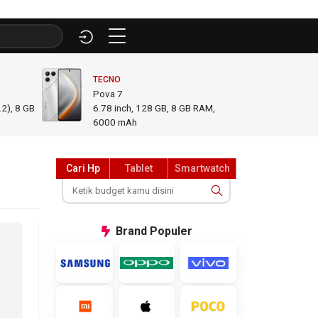
TECNO
INFINI
Pova 7
GT 50
2), 8 GB
6.78
inch,
128 GB, 8 GB RAM
,
6.78
i
6000 mAh
GB R
Cari Hp
Tablet
Smartwatch
Brand
Populer