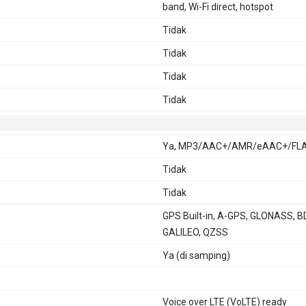
band, Wi-Fi direct, hotspot
Tidak
Tidak
Tidak
Tidak
Ya, MP3/AAC+/AMR/eAAC+/FL
Tidak
Tidak
GPS Built-in, A-GPS, GLONASS, B
GALILEO, QZSS
Ya (di samping)
Voice over LTE (VoLTE) ready