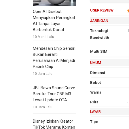
USER REVIEW
OpenAI Disebut
Menyiapkan Perangkat
JARINGAN
AI Tanpa Layar
Berbentuk Donat
Teknologi
T
10 Menit Lalu
Bandwidth
2G
G
9
Mendesain Chip Sendiri
Multi SIM
1
Bukan Berarti
C
Perusahaan AI Menjadi
UMUM
EDGE
Ya
Pabrik Chip
Dimensi
10 Jam Lalu
Bobot
JBL Bawa Sound Curve
Warna
Baru ke Tour ONE M3
Lewat Update OTA
Rilis
-
10 Jam Lalu
LAYAR
Disney Izinkan Kreator
Tipe
TikTok Meramu Konten