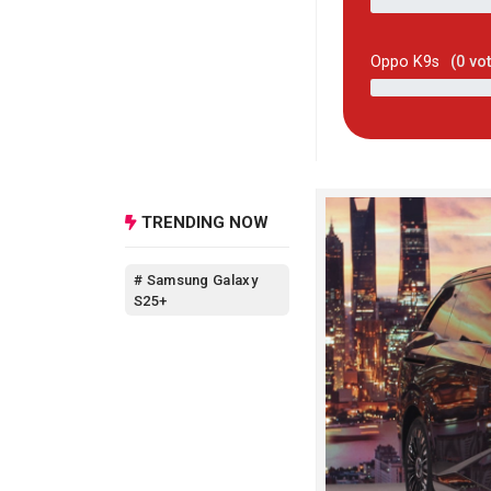
Oppo K9s
(
0
vot
TRENDING NOW
# Samsung Galaxy
S25+