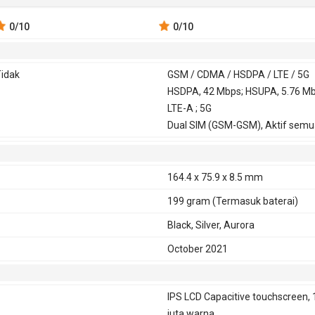
0
/10
0
/10
idak
GSM / CDMA / HSDPA / LTE / 5G
SM 850,
3G
HSDPA, 42 Mbps; HSUPA, 5.76 Mb
HSDPA 800, 850,
GPRS
Ya
00, 1800,
LTE-A ; 5G
900, 1700, 1900,
900
Dual SIM (GSM-GSM), Aktif semu
2100
DMA 800
CDMA2000 1x
164.4 x 75.9 x 8.5 mm
199 gram
(Termasuk baterai)
Black, Silver, Aurora
October 2021
IPS LCD Capacitive touchscreen, 
juta warna