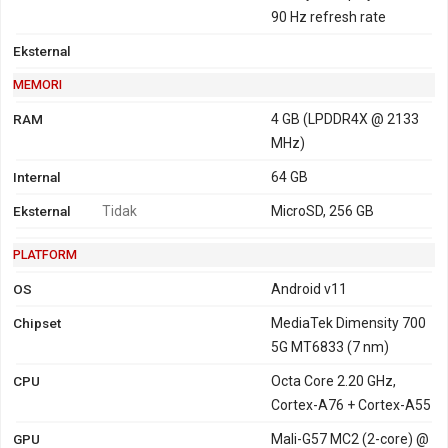
90 Hz refresh rate
Eksternal
MEMORI
RAM
4 GB (LPDDR4X @ 2133
MHz)
Internal
64 GB
Eksternal
Tidak
MicroSD, 256 GB
PLATFORM
OS
Android v11
Chipset
MediaTek Dimensity 700
5G MT6833 (7 nm)
CPU
Octa Core 2.20 GHz,
Cortex-A76 + Cortex-A55
GPU
Mali-G57 MC2 (2-core) @