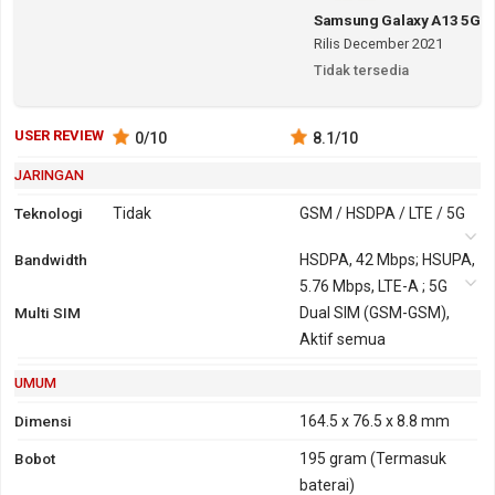
Samsung Galaxy A13 5G
Rilis December 2021
Tidak tersedia
USER REVIEW
0
/10
8.1
/10
JARINGAN
Teknologi
Tidak
GSM / HSDPA / LTE / 5G
Bandwidth
2G
GSM 850,
HSDPA, 42 Mbps; HSUPA,
900, 1800,
5.76 Mbps, LTE-A ; 5G
Multi SIM
1900
Dual SIM (GSM-GSM),
3G
HSDPA 850,
Aktif semua
GPRS
Ya
EDGE
Ya
900, 1700,
UMUM
1900, 2100
Dimensi
164.5 x 76.5 x 8.8 mm
Bobot
195 gram
(Termasuk
baterai)