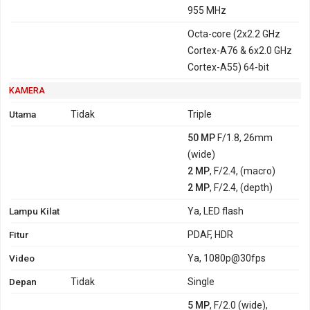
955 MHz
Octa-core (2x2.2 GHz
Cortex-A76 & 6x2.0 GHz
Cortex-A55) 64-bit
KAMERA
Utama
Tidak
Triple
50 MP
F/1.8, 26mm
(wide)
2 MP
, F/2.4, (macro)
2 MP
, F/2.4, (depth)
Lampu Kilat
Ya, LED flash
Fitur
PDAF, HDR
Video
Ya, 1080p@30fps
Depan
Tidak
Single
5 MP
, F/2.0 (wide),