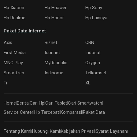
Hp Xiaomi
Hp Huawei
Hp Sony
Hp Realme
Hp Honor
Hp Lainnya
Paket Data Internet
Axis
Biznet
CBN
First Media
Iconnet
Indosat
MNC Play
MyRepublic
Oxygen
Smartfren
Indihome
Telkomsel
Tri
XL
Home
Berita
Cari Hp
Cari Tablet
Cari Smartwatch
|
|
|
|
|
Service Center
Hp Tercepat
Komparasi
Paket Data
|
|
|
Tentang Kami
Hubungi Kami
Kebijakan Privasi
Syarat Layanan
|
|
|
|