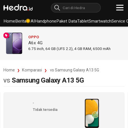
Home
Berita
AI
Handphone
Paket Data
Tablet
Smartwatch
Service 
OPPO
A6x 4G
6.75
inch,
64 GB (UFS 2.2), 4 GB RAM
,
6500 mAh
Home
Komparasi
vs Samsung Galaxy A13 5G
vs
Samsung Galaxy A13 5G
-
Tidak tersedia