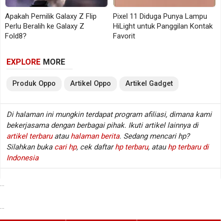
telefoto
telefoto
Apakah Pemilik Galaxy Z Flip
Pixel 11 Diduga Punya Lampu
Baterai
6.700 mAh
7.000 mAh
Perlu Beralih ke Galaxy Z
HiLight untuk Panggilan Kontak
Fold8?
Favorit
80 W kabel, 50 W
Charging
80 W kabel
wireless
EXPLORE
MORE
Produk
Oppo
Artikel
Oppo
Artikel
Gadget
OPPO juga membekali kedua model dengan ColorOS
16. Di halaman resminya, perusahaan menonjolkan
sejumlah fitur berbasis AI, termasuk AI untuk
Di halaman ini mungkin terdapat program afiliasi, dimana kami
bekerjasama dengan berbagai pihak. Ikuti artikel lainnya di
catatan cepat dan pengolahan gambar.
artikel terbaru
atau
halaman berita
. Sedang mencari hp?
Silahkan buka
cari hp
, cek daftar
hp terbaru
, atau
hp terbaru di
Meski begitu, fitur AI seperti ini tetap perlu dibaca
Indonesia
sebagai kemampuan yang disediakan perangkat,
bukan jaminan hasil foto, video, atau produktivitas
...
pengguna otomatis lebih baik. Kualitas akhirnya
masih perlu dilihat lewat pengujian langsung.
...