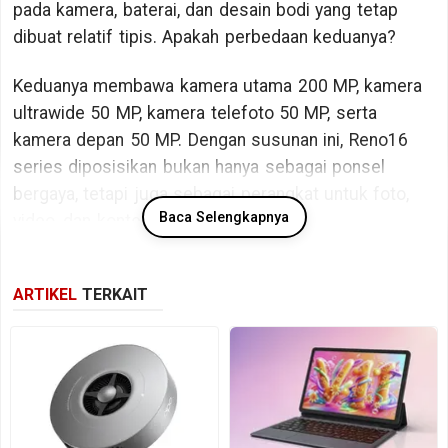
pada kamera, baterai, dan desain bodi yang tetap
dibuat relatif tipis. Apakah perbedaan keduanya?
Keduanya membawa kamera utama 200 MP, kamera
ultrawide 50 MP, kamera telefoto 50 MP, serta
kamera depan 50 MP. Dengan susunan ini, Reno16
series diposisikan bukan hanya sebagai ponsel
bergaya, tetapi juga sebagai perangkat untuk foto,
Baca Selengkapnya
video, dan konten visual.
Perbedaan keduanya baru terasa saat melihat layar,
ARTIKEL
TERKAIT
chipset, baterai, dan pengisian daya. Reno16 hadir
dengan layar 6,32 inci beresolusi 2640 x 1216 piksel
dan refresh rate hingga 120 Hz. Model ini memakai
MediaTek Dimensity 8550 SUPER, baterai 6.700 mAh,
dan mendukung pengisian cepat kabel 80 W.