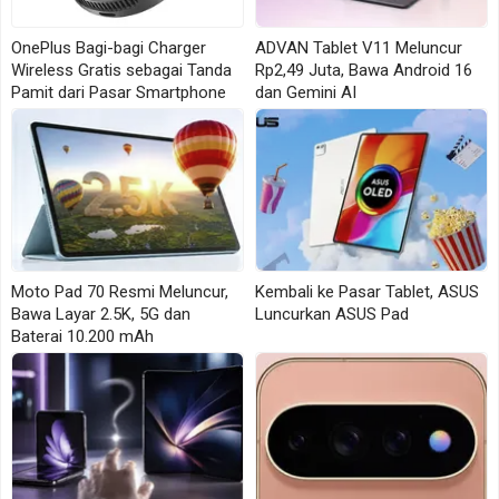
Sedangkan untuk Reno16 Pro dibuat lebih besar
dengan layar 6,78 inci beresolusi 2772 x 1272 piksel.
OnePlus Bagi-bagi Charger
ADVAN Tablet V11 Meluncur
Model Pro memakai MediaTek Dimensity 9500s,
Wireless Gratis sebagai Tanda
Rp2,49 Juta, Bawa Android 16
Pamit dari Pasar Smartphone
dan Gemini AI
baterai 7.000 mAh, pengisian cepat kabel 80 W, serta
wireless charging 50 W.
Perbedaan Utama Reno16 dan Reno16 Pro
Bagian
OPPO Reno16
OPPO Reno16 Pro
Moto Pad 70 Resmi Meluncur,
Kembali ke Pasar Tablet, ASUS
6,32 inci, 2640 x 1216
6,78 inci, 2772 x 1272
Layar
Bawa Layar 2.5K, 5G dan
Luncurkan ASUS Pad
piksel, hingga 120 Hz
piksel, hingga 120 Hz
Baterai 10.200 mAh
MediaTek Dimensity
MediaTek Dimensity
Chipset
8550 SUPER
9500s
200 MP utama, 50
200 MP utama, 50
Kamera
MP ultrawide, 50 MP
MP ultrawide, 50 MP
Belakang