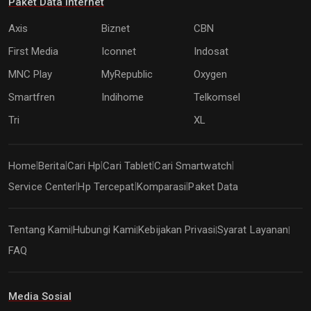
Paket Data Internet
Axis
Biznet
CBN
First Media
Iconnet
Indosat
MNC Play
MyRepublic
Oxygen
Smartfren
Indihome
Telkomsel
Tri
XL
Home
Berita
Cari Hp
Cari Tablet
Cari Smartwatch
|
|
|
|
|
Service Center
Hp Tercepat
Komparasi
Paket Data
|
|
|
Tentang Kami
Hubungi Kami
Kebijakan Privasi
Syarat Layanan
|
|
|
|
FAQ
Media Sosial