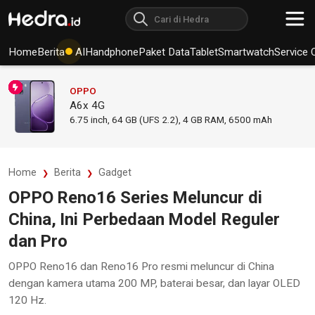
Home
Berita
AI
Handphone
Paket Data
Tablet
Smartwatch
Service 
OPPO
A6x 4G
6.75
inch,
64 GB (UFS 2.2), 4 GB RAM
,
6500 mAh
Home
Berita
Gadget
OPPO Reno16 Series Meluncur di
China, Ini Perbedaan Model Reguler
dan Pro
OPPO Reno16 dan Reno16 Pro resmi meluncur di China
dengan kamera utama 200 MP, baterai besar, dan layar OLED
120 Hz.