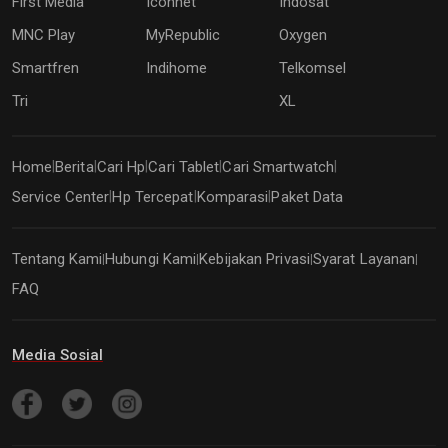
First Media
Iconnet
Indosat
MNC Play
MyRepublic
Oxygen
Smartfren
Indihome
Telkomsel
Tri
XL
Home
Berita
Cari Hp
Cari Tablet
Cari Smartwatch
|
|
|
|
|
Service Center
Hp Tercepat
Komparasi
Paket Data
|
|
|
Tentang Kami
Hubungi Kami
Kebijakan Privasi
Syarat Layanan
|
|
|
|
FAQ
Media Sosial