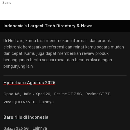
Sains
Indonesia's Largest Tech Directory & News
Di Hedra.id, kamu bisa menemukan informasi dan produk
elektronik berdasarkan referensi dan minat kamu secara mudah
dan cepat. Kamu juga dapat memberikan review produk,
berlangganan berita sesuai minat dan berinteraksi dengan
pengunjung lain.
Hp terbaru Agustus 2026
Oppo A5i,
Infinix Xpad 20,
Realme GT 7 5G,
Realme GT 7T,
Vivo iQOO Neo 10,
Lainnya
Baru rilis di Indonesia
Galaxy S26 5G,
Lainnya