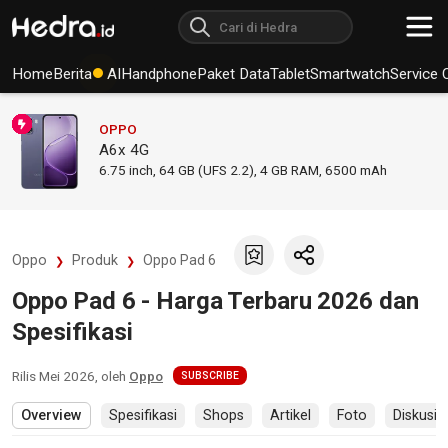
Home
Berita
AI
Handphone
Paket Data
Tablet
Smartwatch
Service 
OPPO
A6x 4G
6.75
inch,
64 GB (UFS 2.2), 4 GB RAM
,
6500 mAh
Oppo
Produk
Oppo Pad 6
Oppo Pad 6 - Harga Terbaru 2026 dan
Spesifikasi
Rilis
Mei 2026
, oleh
Oppo
SUBSCRIBE
Overview
Spesifikasi
Shops
Artikel
Foto
Diskusi