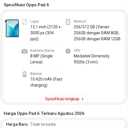
Spesifikasi Oppo Pad 6
Layar
Memori
12.1 inch
(2120 x
256/512 GB (Varian:
3000 px (304
256GB dengan RAM 8GB,
ppi))
256GB dengan RAM 12GB
Kamera Utama
CPU
8 MP (Single
Mediatek Dimensity
Lensa)
9500s (3 nm)
Baterai
10.420 mAh (Fast
charging)
Spesifikasi lengkap
Harga Oppo Pad 6 Terbaru Agustus 2026
Harga Baru:
Tidak tersedia