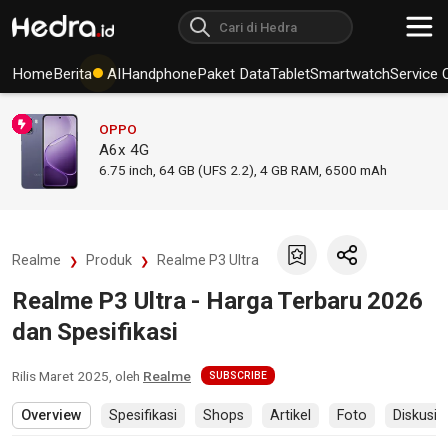
Home
Berita
AI
Handphone
Paket Data
Tablet
Smartwatch
Service 
OPPO
A6x 4G
6.75
inch,
64 GB (UFS 2.2), 4 GB RAM
,
6500 mAh
Realme
Produk
Realme P3 Ultra
Realme P3 Ultra - Harga Terbaru 2026
dan Spesifikasi
Rilis
Maret 2025
, oleh
Realme
SUBSCRIBE
Overview
Spesifikasi
Shops
Artikel
Foto
Diskusi