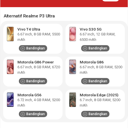
Alternatif Realme P3 Ultra
Vivo T4 Ultra
Vivo S30 5G
6.67
inch,
8 GB RAM
,
5500
6.67
inch,
12 GB RAM
,
mAh
6500 mAh
Bandingkan
Bandingkan
Motorola G86 Power
Motorola G86
6.67
inch,
8 GB RAM
,
6720
6.67
inch,
8 GB RAM
,
5200
mAh
mAh
Bandingkan
Bandingkan
Motorola G56
Motorola Edge (2025)
6.72
inch,
4 GB RAM
,
5200
6.7
inch,
8 GB RAM
,
5200
mAh
mAh
Bandingkan
Bandingkan