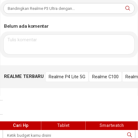
Belum ada komentar
REALME TERBARU
Realme P4 Lite 5G
Realme C100
Realm
...
...
Cari Hp
Tablet
Smartwatch