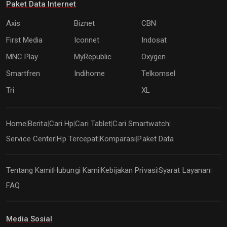
Paket Data Internet
Axis
Biznet
CBN
First Media
Iconnet
Indosat
MNC Play
MyRepublic
Oxygen
Smartfren
Indihome
Telkomsel
Tri
XL
Home
Berita
Cari Hp
Cari Tablet
Cari Smartwatch
|
|
|
|
|
Service Center
Hp Tercepat
Komparasi
Paket Data
|
|
|
Tentang Kami
Hubungi Kami
Kebijakan Privasi
Syarat Layanan
|
|
|
|
FAQ
Media Sosial