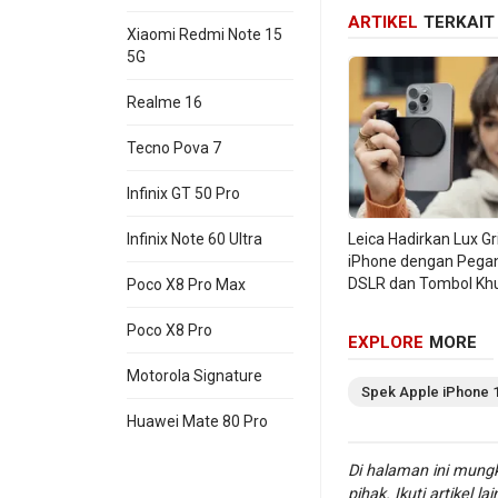
ARTIKEL
TERKAIT
Xiaomi Redmi Note 15
5G
Realme 16
Tecno Pova 7
Infinix GT 50 Pro
Infinix Note 60 Ultra
Leica Hadirkan Lux Gr
iPhone dengan Pega
DSLR dan Tombol Kh
Poco X8 Pro Max
Poco X8 Pro
EXPLORE
MORE
WiFi
:
Motorola Signature
Spek
Apple
iPhone 
Huawei Mate 80 Pro
Informasi lengkap 
Di halaman ini mungk
Di
situs hp
ini, ka
pihak. Ikuti artikel la