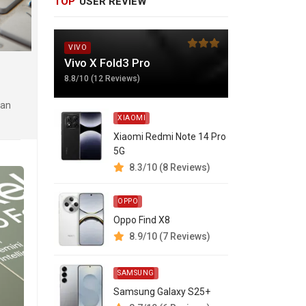
TOP
USER REVIEW
VIVO
Vivo X Fold3 Pro
8.8/10 (12 Reviews)
kan
XIAOMI
Xiaomi Redmi Note 14 Pro
5G
8.3/10 (8 Reviews)
OPPO
Oppo Find X8
8.9/10 (7 Reviews)
SAMSUNG
Samsung Galaxy S25+