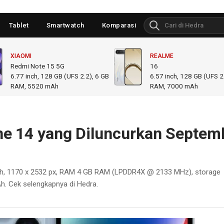
Tablet
Smartwatch
Komparasi
XIAOMI
REALME
Redmi Note 15 5G
16
6.77
inch,
128 GB (UFS 2.2), 6 GB
6.57
inch,
128 GB (UFS 2.
RAM
,
5520 mAh
RAM
,
7000 mAh
one 14 yang Diluncurkan Septem
inch, 1170 x 2532 px, RAM 4 GB RAM (LPDDR4X @ 2133 MHz), storage
h. Cek selengkapnya di Hedra.