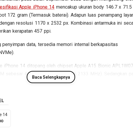
esifikasi Apple iPhone 14
mencakup ukuran body 146.7 x 71.5
ot 172 gram (Termasuk baterai). Adapun luas penampang laya
 dengan resolusi 1170 x 2532 px. Kombinasi antarmuka ini seca
rikan kerapatan 457 ppi.
 penyimpan data, tersedia memori internal berkapasitas
NVMe).
ple iPhone 14 ditopang oleh chipset Apple A15 Bionic APL1W0
AM sebesar 4 GB RAM (LPDDR4X @ 2133 MHz). Sedangkan p
Baca Selengkapnya
ersedia kamera belakang Dual lens dan kamera depan Dual lens,
nya mengusung Li-Polimer berkapasitas undefined mAh. Berikut
si kunci Apple iPhone 14.
EL
e 14
Spesifikasi Apple iPhone 14
00
Jaringan
GSM / CDMA / HSDPA / LTE / 5G
: