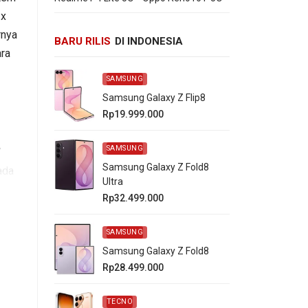
 x
rnya
BARU RILIS
DI INDONESIA
ra
SAMSUNG
Samsung Galaxy Z Flip8
Rp19.999.000
SAMSUNG
7
Samsung Galaxy Z Fold8
ada
Ultra
Rp32.499.000
SAMSUNG
Samsung Galaxy Z Fold8
Rp28.499.000
TECNO