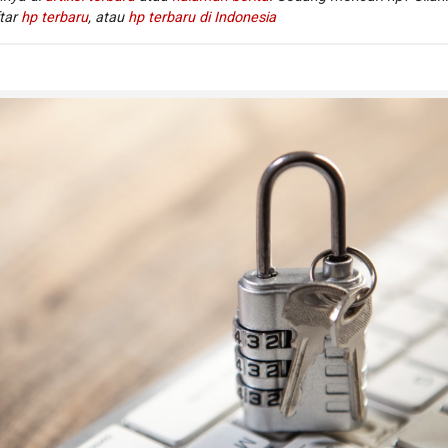
Apple terbaru.
tar
hp terbaru
, atau
hp terbaru di Indonesia