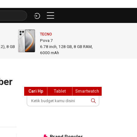
TECNO
INFINI
Pova 7
GT 50
2), 8 GB
6.78
inch,
128 GB, 8 GB RAM
,
6.78
i
6000 mAh
GB R
ber
Cari Hp
Tablet
Smartwatch
Brand
Populer