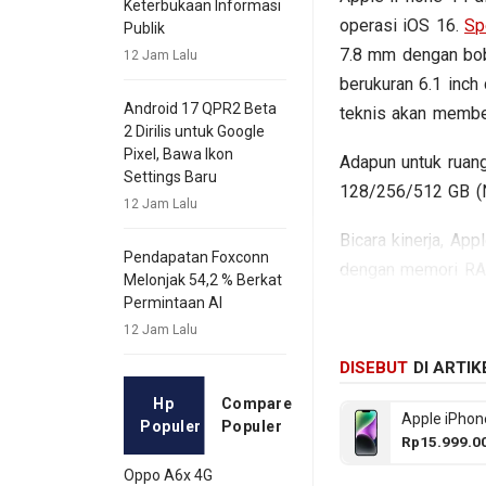
Keterbukaan Informasi
operasi iOS 16.
Sp
Publik
7.8 mm dengan bob
12 Jam Lalu
berukuran 6.1 inch
Android 17 QPR2 Beta
teknis akan membe
2 Dirilis untuk Google
Pixel, Bawa Ikon
Adapun untuk ruang
Settings Baru
128/256/512 GB (
12 Jam Lalu
Bicara kinerja, Ap
Pendapatan Foxconn
dengan memori R
Melonjak 54,2 % Berkat
sektor fotografi t
Permintaan AI
sementara baterai
12 Jam Lalu
beberapa spesifika
DISEBUT
DI ARTIK
Hp
Compare
Apple iPhon
Populer
Populer
Rp15.999.0
Oppo A6x 4G