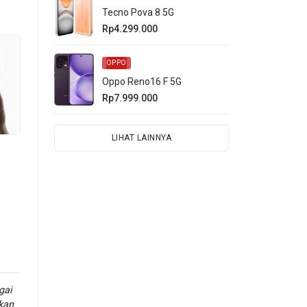
Tecno Pova 8 5G
Rp4.299.000
OPPO
Oppo Reno16 F 5G
Rp7.999.000
LIHAT LAINNYA
4
.
gai
kan