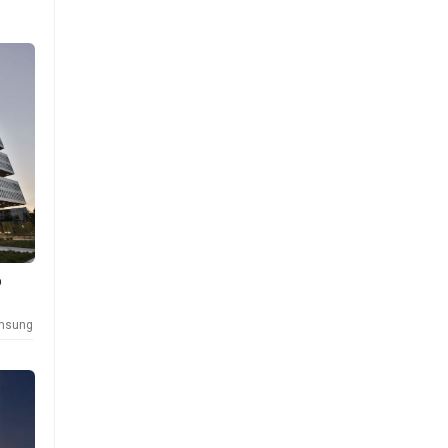
p
msung