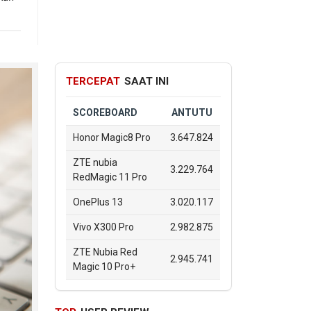
TERCEPAT
SAAT INI
SCOREBOARD
ANTUTU
Honor Magic8 Pro
3.647.824
ZTE nubia
3.229.764
RedMagic 11 Pro
OnePlus 13
3.020.117
Vivo X300 Pro
2.982.875
ZTE Nubia Red
2.945.741
Magic 10 Pro+