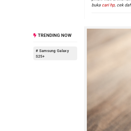
melalui segmen hp 
buka
cari hp
, cek daf
TRENDING NOW
# Samsung Galaxy
S25+