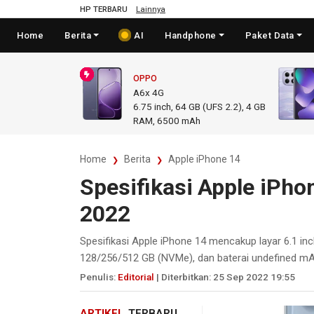
HP TERBARU
Lainnya
Home
Berita
AI
Handphone
Paket Data
OPPO
A6x 4G
6.75
inch,
64 GB (UFS 2.2), 4 GB
RAM
,
6500 mAh
Home
Berita
Apple iPhone 14
Spesifikasi Apple iPh
2022
Spesifikasi Apple iPhone 14 mencakup layar 6.1 
128/256/512 GB (NVMe), dan baterai undefined mA
Penulis:
Editorial
| Diterbitkan: 25 Sep 2022 19:55
ARTIKEL
TERBARU