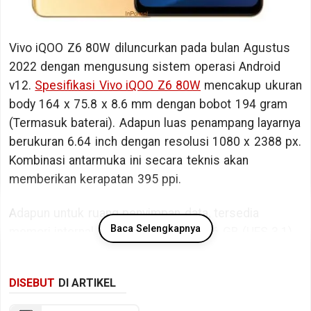
Vivo iQOO Z6 80W diluncurkan pada bulan Agustus
2022 dengan mengusung sistem operasi Android
v12.
Spesifikasi Vivo iQOO Z6 80W
mencakup ukuran
body 164 x 75.8 x 8.6 mm dengan bobot 194 gram
(Termasuk baterai). Adapun luas penampang layarnya
berukuran 6.64 inch dengan resolusi 1080 x 2388 px.
Kombinasi antarmuka ini secara teknis akan
memberikan kerapatan 395 ppi.
Adapun untuk ruang penyimpan data, tersedia
Baca Selengkapnya
memori internal berkapasitas 128/256 GB (UFS 3.1).
Bicara kinerja, Vivo iQOO Z6 80W ditopang oleh
DISEBUT
DI ARTIKEL
chipset Qualcomm Snapdragon 778G+ 5G SM7325-
AE dengan memori RAM sebesar 8/12 GB RAM