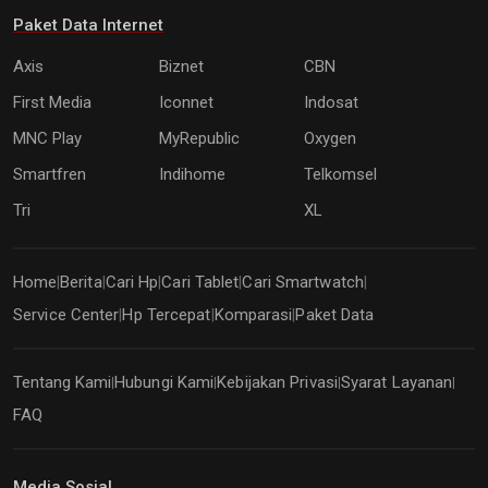
Paket Data Internet
Axis
Biznet
CBN
First Media
Iconnet
Indosat
MNC Play
MyRepublic
Oxygen
Smartfren
Indihome
Telkomsel
Tri
XL
Home
Berita
Cari Hp
Cari Tablet
Cari Smartwatch
|
|
|
|
|
Service Center
Hp Tercepat
Komparasi
Paket Data
|
|
|
Tentang Kami
Hubungi Kami
Kebijakan Privasi
Syarat Layanan
|
|
|
|
FAQ
Media Sosial