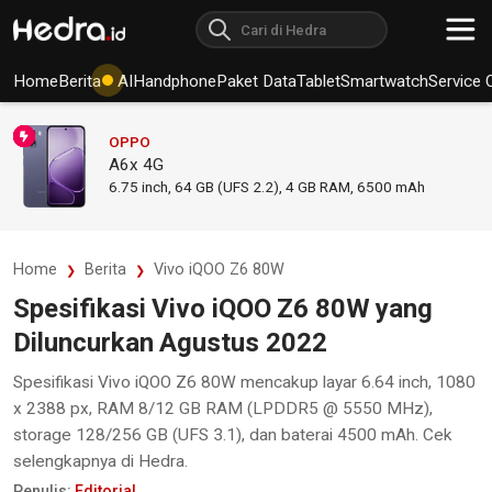
Home
Berita
AI
Handphone
Paket Data
Tablet
Smartwatch
Service 
OPPO
A6x 4G
6.75
inch,
64 GB (UFS 2.2), 4 GB RAM
,
6500 mAh
Home
Berita
Vivo iQOO Z6 80W
Spesifikasi Vivo iQOO Z6 80W yang
Diluncurkan Agustus 2022
Spesifikasi Vivo iQOO Z6 80W mencakup layar 6.64 inch, 1080
x 2388 px, RAM 8/12 GB RAM (LPDDR5 @ 5550 MHz),
storage 128/256 GB (UFS 3.1), dan baterai 4500 mAh. Cek
selengkapnya di Hedra.
Penulis:
Editorial