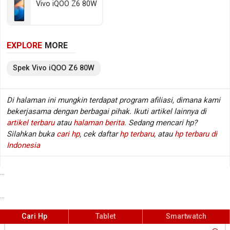
Vivo iQOO Z6 80W
(LPDDR5 @ 5550 MHz). Sedangkan pada sektor
fotografi tersedia kamera belakang Triple lens dan
kamera depan Single lens, sementara baterainya
EXPLORE
MORE
mengusung Li-Polimer berkapasitas 4500 mAh.
Berikut beberapa spesifikasi kunci Vivo iQOO Z6
Spek
Vivo
iQOO Z6 80W
80W.
Di halaman ini mungkin terdapat program afiliasi, dimana kami
bekerjasama dengan berbagai pihak. Ikuti artikel lainnya di
Spesifikasi Vivo iQOO Z6 80W
artikel terbaru
atau
halaman berita
. Sedang mencari hp?
Jaringan
GSM / CDMA / HSDPA / LTE / 5G
:
Silahkan buka
cari hp
, cek daftar
hp terbaru
, atau
hp terbaru di
Layar
6.64 inch, 1080 x 2388 px
:
Indonesia
Sistem operasi
Android v12
:
Prosesor / chipset
Qualcomm Snapdragon 778G+ 5G
:
...
SM7325-AE
...
Fingerprint
Ya (di samping)
:
Kamera belakang
Triple lens
:
Cari Hp
Tablet
Smartwatch
Kamera depan
Single lens
: