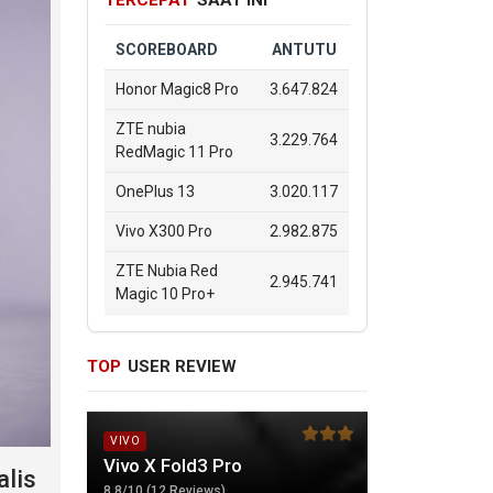
TERCEPAT
SAAT INI
SCOREBOARD
ANTUTU
Honor Magic8 Pro
3.647.824
ZTE nubia
3.229.764
RedMagic 11 Pro
OnePlus 13
3.020.117
Vivo X300 Pro
2.982.875
ZTE Nubia Red
2.945.741
Magic 10 Pro+
TOP
USER REVIEW
VIVO
Vivo X Fold3 Pro
lis
8.8/10 (12 Reviews)