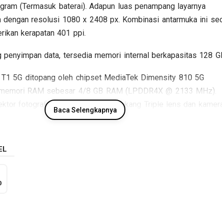
gram (Termasuk baterai). Adapun luas penampang layarnya
h dengan resolusi 1080 x 2408 px. Kombinasi antarmuka ini se
rikan kerapatan 401 ppi.
 penyimpan data, tersedia memori internal berkapasitas 128 G
vo T1 5G ditopang oleh chipset MediaTek Dimensity 810 5G
memori RAM sebesar 4/8 GB RAM (LPDDR4X @ 2133 MHz).
tor fotografi tersedia kamera belakang Triple lens dan kamer
Baca Selengkapnya
, sementara baterainya mengusung Li-Polimer berkapasitas 50
apa spesifikasi kunci Vivo T1 5G.
EL
Spesifikasi Vivo T1 5G
Jaringan
GSM / HSDPA / LTE / 5G
:
0
Layar
6.58 inch, 1080 x 2408 px
:
Sistem operasi
Android v12
:
osesor / chipset
MediaTek Dimensity 810 5G MT6833P
: