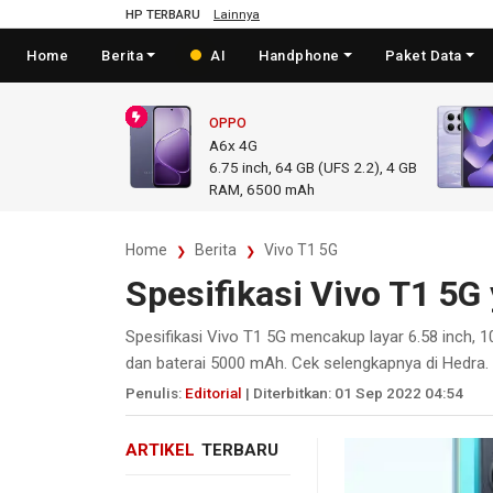
HP TERBARU
Lainnya
Home
Berita
AI
Handphone
Paket Data
OPPO
A6x 4G
6.75
inch,
64 GB (UFS 2.2), 4 GB
RAM
,
6500 mAh
Home
Berita
Vivo T1 5G
Spesifikasi Vivo T1 5G
Spesifikasi Vivo T1 5G mencakup layar 6.58 inch
dan baterai 5000 mAh. Cek selengkapnya di Hedra.
Penulis:
Editorial
| Diterbitkan: 01 Sep 2022 04:54
ARTIKEL
TERBARU