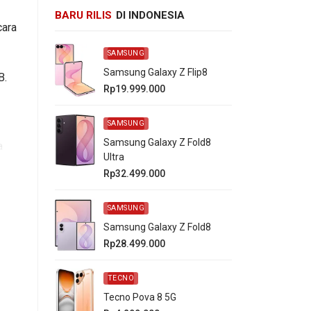
BARU RILIS
DI INDONESIA
cara
SAMSUNG
Samsung Galaxy Z Flip8
B.
Rp19.999.000
SAMSUNG
Samsung Galaxy Z Fold8
a
Ultra
00
Rp32.499.000
SAMSUNG
Samsung Galaxy Z Fold8
Rp28.499.000
TECNO
Tecno Pova 8 5G