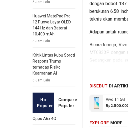
5 Jam Lalu
dengan bobot 187 
berukuran 6.58 inc
Huawei MatePad Pro
teknis akan membe
12 Punya Layar OLED
144 Hz dan Baterai
Adapun untuk ruang
10.400 mAh
5 Jam Lalu
Bicara kinerja, Vi
MT6833P dengan 
Kritik Lintas Kubu Soroti
Sedangkan pada sek
Respons Trump
terhadap Risiko
depan Single lens
Keamanan AI
mAh. Berikut beber
6 Jam Lalu
DISEBUT
DI ARTIK
Vivo T1 5G
Hp
Compare
Rp2.500.00
Populer
Populer
Oppo A6x 4G
EXPLORE
MORE
Pr