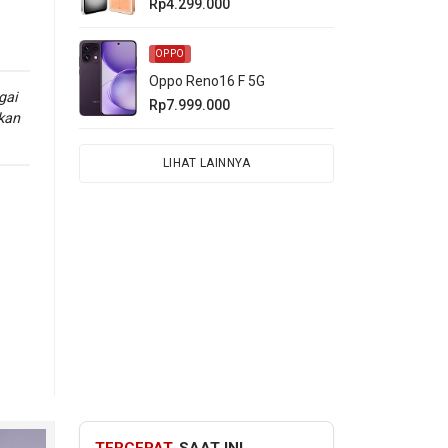
Rp4.299.000
OPPO
Oppo Reno16 F 5G
gai
Rp7.999.000
kan
LIHAT LAINNYA
hp
gmen