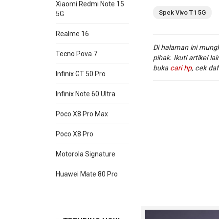
Xiaomi Redmi Note 15
Spek
Vivo
T1 5G
5G
Realme 16
Di halaman ini mungk
Tecno Pova 7
pihak. Ikuti artikel la
buka
cari hp
, cek daf
Infinix GT 50 Pro
Infinix Note 60 Ultra
Poco X8 Pro Max
WiFi
Wi-
:
Poco X8 Pro
Motorola Signature
Informasi lengkap 
Huawei Mate 80 Pro
ini, kamu juga dap
hp Vivo terbaru.