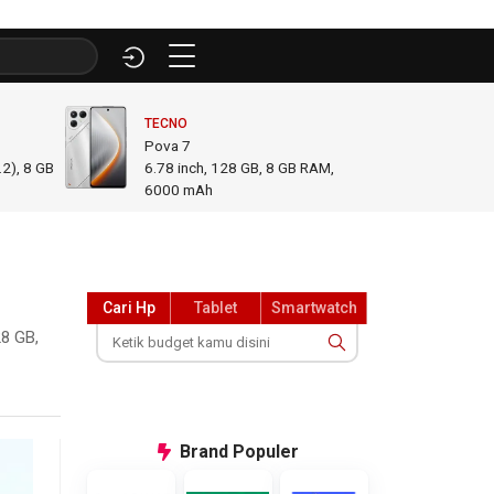
TECNO
INFINI
Pova 7
GT 50
2), 8 GB
6.78
inch,
128 GB, 8 GB RAM
,
6.78
i
6000 mAh
GB R
Cari Hp
Tablet
Smartwatch
28 GB,
Brand
Populer