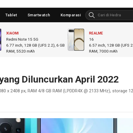
Tablet
Smartwatch
Komparasi
XIAOMI
REALME
Redmi Note 15 5G
16
6.77
inch,
128 GB (UFS 2.2), 6 GB
6.57
inch,
128 GB (UFS 2.
RAM
,
5520 mAh
RAM
,
7000 mAh
 yang Diluncurkan April 2022
, 1080 x 2408 px, RAM 4/8 GB RAM (LPDDR4X @ 2133 MHz), storage 1