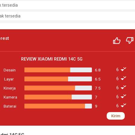
k tersedia
ak tersedia
rest
REVIEW
XIAOMI REDMI 14C 5G
Desain
6.8
Layar
6.5
Kinerja
7.5
Kamera
7
Baterai
9
Kirim
Redmi 14C 5G