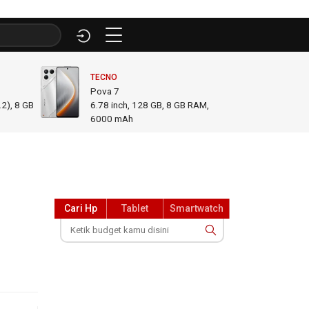
TECNO
INFINI
Pova 7
GT 50
2), 8 GB
6.78
inch,
128 GB, 8 GB RAM
,
6.78
i
6000 mAh
GB R
Cari Hp
Tablet
Smartwatch