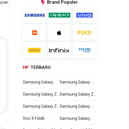
Brand
Populer
uran
ri
ran
HP
TERBARU
in
lu.
Samsung Galaxy Watch Ultra2
Samsung Galaxy Watch9
Samsung Galaxy Z Flip8
Samsung Galaxy Z Fold8 Ultra
Samsung Galaxy Z Fold8
Samsung Galaxy A27
Vivo X Fold6
Samsung Galaxy M47