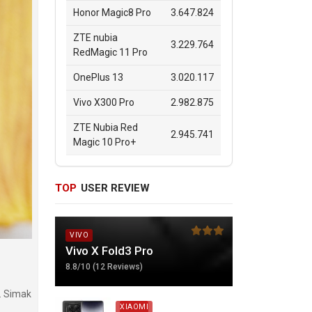
Honor Magic8 Pro
3.647.824
ZTE nubia
3.229.764
RedMagic 11 Pro
OnePlus 13
3.020.117
Vivo X300 Pro
2.982.875
ZTE Nubia Red
2.945.741
Magic 10 Pro+
TOP
USER REVIEW
VIVO
Vivo X Fold3 Pro
8.8/10 (12 Reviews)
. Simak
XIAOMI