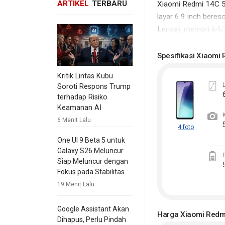
ARTIKEL
TERBARU
Xiaomi Redmi 14C 5
layar 6.9 inch bere
Lensa), memori 64/
Disamping empat fitu
Spesifikasi Xiaomi
pada segmen Spesif
Kritik Lintas Kubu
spesifikasi Xiaomi R
Soroti Respons Trump
Komparasi Hp
.
terhadap Risiko
Keamanan AI
Perlu diperhatikan,
6 Menit Lalu
4 foto
dan harga resmi Xia
One UI 9 Beta 5 untuk
berkontribusi memb
Galaxy S26 Meluncur
Untuk info produk X
Siap Meluncur dengan
Fokus pada Stabilitas
19 Menit Lalu
Google Assistant Akan
Harga Xiaomi Redm
Dihapus, Perlu Pindah