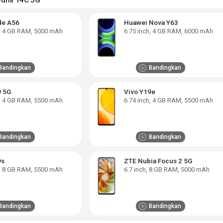
de A56
Huawei Nova Y63
,
4 GB RAM
,
5000 mAh
6.75
inch,
4 GB RAM
,
6000 mAh
Bandingkan
Bandingkan
9 5G
Vivo Y19e
,
4 GB RAM
,
5500 mAh
6.74
inch,
4 GB RAM
,
5500 mAh
Bandingkan
Bandingkan
9s
ZTE Nubia Focus 2 5G
,
8 GB RAM
,
5500 mAh
6.7
inch,
8 GB RAM
,
5000 mAh
Bandingkan
Bandingkan