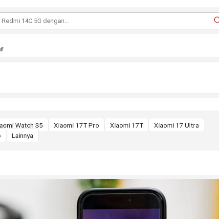
r
iaomi Watch S5
Xiaomi 17T Pro
Xiaomi 17T
Xiaomi 17 Ultra
o
Lainnya