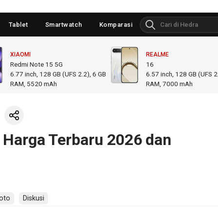
Tablet
Smartwatch
Komparasi
XIAOMI
REALME
Redmi Note 15 5G
16
6.77
inch,
128 GB (UFS 2.2), 6 GB
6.57
inch,
128 GB (UFS 2.
RAM
,
5520 mAh
RAM
,
7000 mAh
 Harga Terbaru 2026 dan
oto
Diskusi