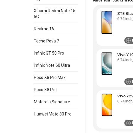
Xiaomi Redmi Note 15
ZTE Bla
5G
6.75
inch
Realme 16
Tecno Pova 7
Infinix GT 50 Pro
Vivo Y1
6.74
inch
Infinix Note 60 Ultra
Poco X8 Pro Max
Poco X8 Pro
Vivo Y2
6.74
inch
Motorola Signature
Huawei Mate 80 Pro