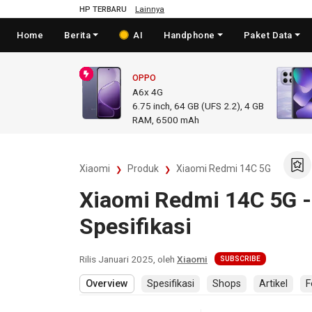
HP TERBARU
Lainnya
Home
Berita
AI
Handphone
Paket Data
OPPO
A6x 4G
6.75
inch,
64 GB (UFS 2.2), 4 GB
RAM
,
6500 mAh
Xiaomi
Produk
Xiaomi Redmi 14C 5G
Xiaomi Redmi 14C 5G -
Spesifikasi
Rilis
Januari 2025
, oleh
Xiaomi
SUBSCRIBE
Overview
Spesifikasi
Shops
Artikel
F