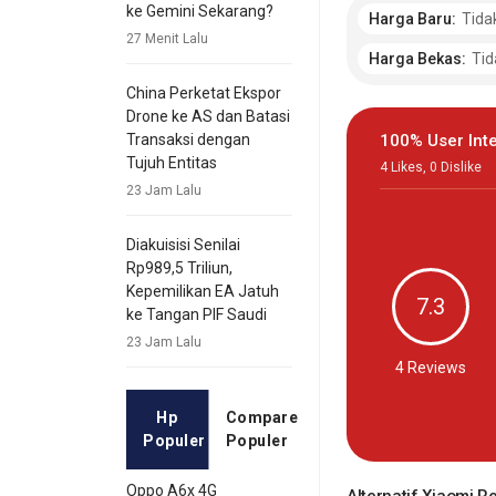
ke Gemini Sekarang?
Harga Baru:
Tida
27 Menit Lalu
Harga Bekas:
Tid
China Perketat Ekspor
Drone ke AS dan Batasi
100% User Inte
Transaksi dengan
Tujuh Entitas
4
Likes
,
0
Dislike
23 Jam Lalu
Diakuisisi Senilai
Rp989,5 Triliun,
Kepemilikan EA Jatuh
7.3
ke Tangan PIF Saudi
23 Jam Lalu
4
Reviews
Hp
Compare
Populer
Populer
Oppo A6x 4G
Alternatif Xiaomi 