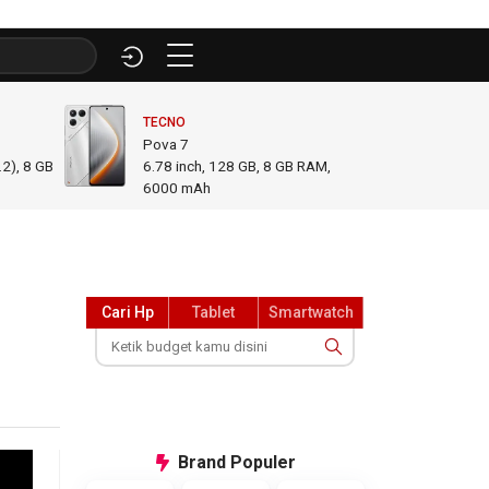
TECNO
INFINI
Pova 7
GT 50
2), 8 GB
6.78
inch,
128 GB, 8 GB RAM
,
6.78
i
6000 mAh
GB R
Cari Hp
Tablet
Smartwatch
Brand
Populer