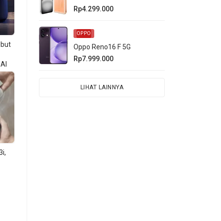
Rp4.299.000
OPPO
ebut
Oppo Reno16 F 5G
Rp7.999.000
AI
in
LIHAT LAINNYA
ara
ai
S
i,
uran