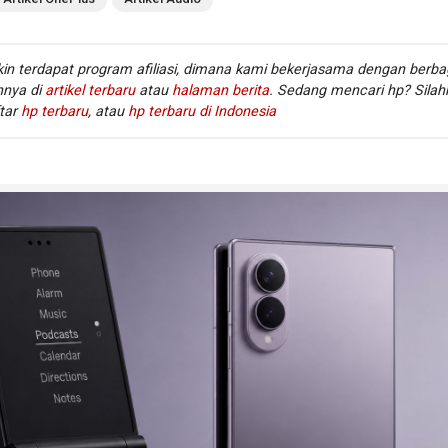
 kemungkinan OnePlus akan menjaga fitur utamanya tetap
in terdapat program afiliasi, dimana kami bekerjasama dengan berba
 Buds 4 Pro
innya di
artikel terbaru
atau
halaman berita
. Sedang mencari hp? Silah
tar
hp terbaru
, atau
hp terbaru di Indonesia
 OnePlus Nord Buds 4 Pro yang lebih dulu meluncur di India p
engan harga Rs. 3.999. Model Pro tersebut membawa driver din
nium, active noise cancellation, transparency mode, baterai 62
ase 530mAh, daya tahan total hingga 54 jam saat ANC dimatikan
P55 untuk ketahanan debu dan air.
rti itu, Nord Buds 4 kemungkinan akan menjadi varian yang leb
tetap membawa desain modern dan fitur inti untuk penggunaan
ni cukup umum di pasar TWS: model Pro dipakai untuk menunjukk
, sementara model reguler hadir untuk menjangkau konsumen 
adap harga.
 mempertahankan kualitas suara, baterai panjang, dan mikrof