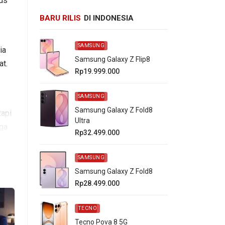
ds
BARU RILIS
DI INDONESIA
SAMSUNG
ia
Samsung Galaxy Z Flip8
t.
Rp19.999.000
SAMSUNG
Samsung Galaxy Z Fold8
tapi
Ultra
uga
Rp32.499.000
SAMSUNG
i
Samsung Galaxy Z Fold8
io,
Rp28.499.000
TECNO
Tecno Pova 8 5G