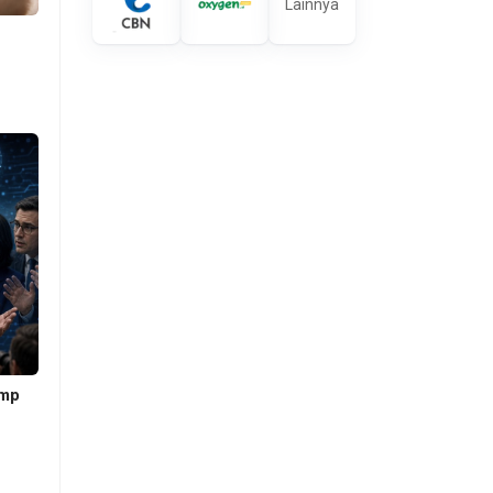
Lainnya
ng
ang
erti
tas
dan
ump