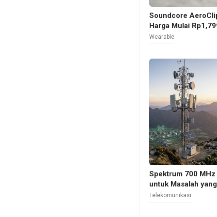
aksesori murah di
Soundcore AeroClip
jelas: suara bagus,
Harga Mulai Rp1,79
masuk akal.
Wearable
Fitur ANC juga bis
Jakarta, Surabaya, 
transportasi umum,
peredam bising se
OnePlus perlu meng
harga sebagai senj
Spektrum 700 MHz 
untuk Masalah yan
Telekomunikasi