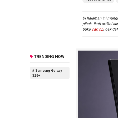
Buds 4 Pro, besar
kompetitif.
Di halaman ini mungk
Belajar dari Nord
pihak. Ikuti artikel la
buka
cari hp
, cek daf
Sebagai gambaran,
19 Maret dijual d
12mm berlapis tita
di tiap earbuds, c
TRENDING NOW
serta sertifikasi I
# Samsung Galaxy
Dengan posisi sepe
S25+
sederhana, tetapi 
harian. Strategi i
kemampuan terbaik
lebih sensitif terh
Bila OnePlus mampu