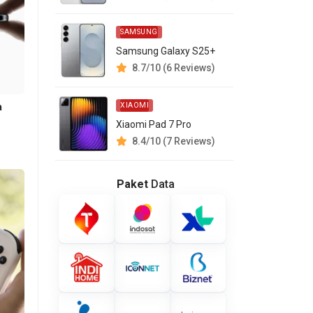
eh
ran,
SAMSUNG
Samsung Galaxy S25+
8.7/10 (6 Reviews)
i.
a
XIAOMI
tap
Xiaomi Pad 7 Pro
8.4/10 (7 Reviews)
k.”
Paket
Data
mi,