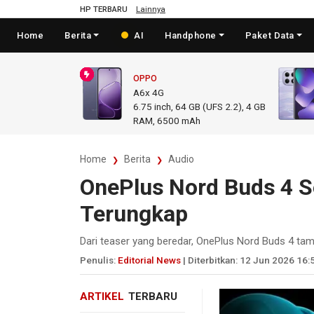
HP TERBARU
Lainnya
Home
Berita
AI
Handphone
Paket Data
OPPO
A6x 4G
6.75
inch,
64 GB (UFS 2.2), 4 GB
RAM
,
6500 mAh
Home
Berita
Audio
OnePlus Nord Buds 4 Se
Terungkap
Dari teaser yang beredar, OnePlus Nord Buds 4 tam
Penulis:
Editorial News
| Diterbitkan: 12 Jun 2026 16:
ARTIKEL
TERBARU