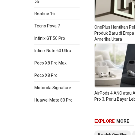
5G
Desain In-Ear de
Realme 16
OnePlus Nord Buds
Tecno Pova 7
OnePlus Hentikan Pe
ringkas. Pada bagi
Produk Baru di Eropa
dipakai sebagai ar
Infinix GT 50 Pro
Amerika Utara
bentuk membulat m
Infinix Note 60 Ultra
kotak kaku yang ba
Poco X8 Pro Max
Desain in-ear deng
pasif yang lebih b
Poco X8 Pro
earbuds di transpor
Motorola Signature
seperti Indonesia,
AirPods 4 ANC atau 
Pro 3, Perlu Bayar Le
saat commuting, me
Huawei Mate 80 Pro
OnePlus sendiri b
EXPLORE
MORE
driver, dukungan ac
sertifikasi ketaha
Produk
OnePlus