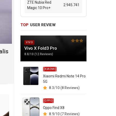
i,
ZTE Nubia Red
2.945.741
Magic 10 Pro+
TOP
USER REVIEW
VIVO
asar
Vivo X Fold3 Pro
lis
8.8/10 (12 Reviews)
ang
XIAOMI
Xiaomi Redmi Note 14 Pro
5G
 baru
8.3/10 (8 Reviews)
si,
OPPO
.
Oppo Find X8
8.9/10 (7 Reviews)