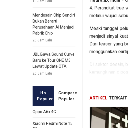
Hedra.ID, India
- O
10 Jam Lalu
4. Perangkat true 
melalui wujud sebu
Mendesain Chip Sendiri
Bukan Berarti
Perusahaan AI Menjadi
Meski tanggal pel
Pabrik Chip
menjadi sinyal kua
20 Jam Lalu
Dari teaser yang b
menggunakan earti
JBL Bawa Sound Curve
Baru ke Tour ONE M3
Di sektor desain, 
Lewat Update OTA
kemungkinan diposis
20 Jam Lalu
sudah diperlihatka
Kehadiran Nord Bud
Hp
Compare
ARTIKEL
TERKAIT
Populer
Populer
yang membawa fitur
pendekatan seperti
Oppo A6x 4G
earbuds murah, tet
kenyamanan, dan fi
Xiaomi Redmi Note 15