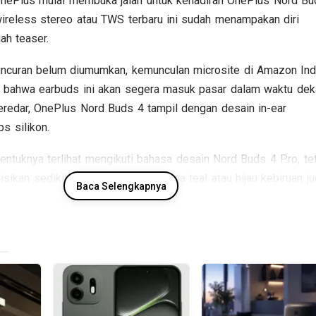
nePlus mulai membuka jalan untuk kehadiran OnePlus Nord Bu
wireless stereo atau TWS terbaru ini sudah menampakan diri
ah teaser.
uncuran belum diumumkan, kemunculan microsite di Amazon Ind
t bahwa earbuds ini akan segera masuk pasar dalam waktu deka
eredar, OnePlus Nord Buds 4 tampil dengan desain in-ear
ps silikon.
bentuknya terlihat mengikuti bahasa desain Nord Buds 4 Pro, te
ikan sedikit lebih terjangkau. Warna teal atau hijau kebiruan j
Baca Selengkapnya
n sebagai salah satu opsi warna yang akan tersedia.
s 4 ini menarik karena lini Nord selama ini dikenal sebagai ser
 cukup lengkap dengan harga lebih bersahabat. Di kategori aud
 ini penting karena konsumen kini tidak lagi sekadar mencari
api juga memperhatikan kualitas mikrofon, daya tahan baterai,
tur peredam bising.