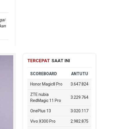
gai
kan
ada
amis
mAh
,
TERCEPAT
SAAT INI
SCOREBOARD
ANTUTU
ih
Honor Magic8 Pro
3.647.824
an
ZTE nubia
3.229.764
RedMagic 11 Pro
yang
OnePlus 13
3.020.117
Vivo X300 Pro
2.982.875
on