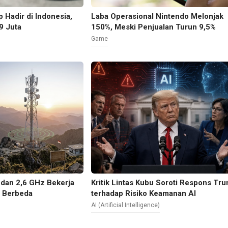
 marketplace. Artinya, OnePlus harus menawarkan kombinasi ya
 Hadir di Indonesia,
Laba Operasional Nintendo Melonjak
 baterai tahan lama, koneksi stabil, mikrofon jernih, dan harga y
9 Juta
150%, Meski Penjualan Turun 9,5%
Game
a menjadi pembeda, terutama untuk pengguna di kota besar sep
Bandung, dan Medan. Lingkungan kerja hybrid, lalu lintas padat,
 serta kebiasaan menonton konten di perjalanan membuat kuali
makin dicari. Namun, bila Nord Buds 4 tidak membawa ANC,
andalkan daya tahan baterai, kenyamanan, kualitas panggilan, 
ata utama.
dan 2,6 GHz Bekerja
Kritik Lintas Kubu Soroti Respons Tr
g Berbeda
terhadap Risiko Keamanan AI
AI (Artificial Intelligence)