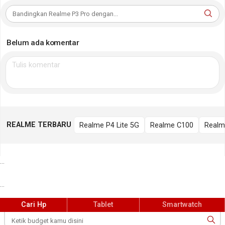
Belum ada komentar
REALME TERBARU
Realme P4 Lite 5G
Realme C100
Realm
...
...
Cari Hp
Tablet
Smartwatch