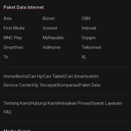
Paket Data Internet
Axis
Biznet
CBN
First Media
Iconnet
Indosat
MNC Play
MyRepublic
Oxygen
Smartfren
Indihome
Telkomsel
Tri
XL
Home
Berita
Cari Hp
Cari Tablet
Cari Smartwatch
|
|
|
|
|
Service Center
Hp Tercepat
Komparasi
Paket Data
|
|
|
Tentang Kami
Hubungi Kami
Kebijakan Privasi
Syarat Layanan
|
|
|
|
FAQ