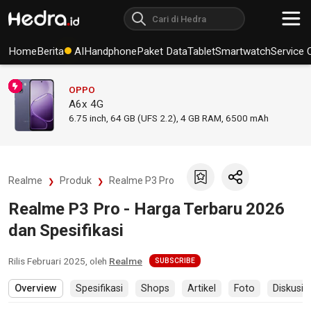
Home
Berita
AI
Handphone
Paket Data
Tablet
Smartwatch
Service 
OPPO
A6x 4G
6.75
inch,
64 GB (UFS 2.2), 4 GB RAM
,
6500 mAh
Realme
Produk
Realme P3 Pro
Realme P3 Pro - Harga Terbaru 2026
dan Spesifikasi
Rilis
Februari 2025
, oleh
Realme
SUBSCRIBE
Overview
Spesifikasi
Shops
Artikel
Foto
Diskusi