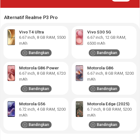
Alternatif Realme P3 Pro
Vivo T4 Ultra
Vivo S30 5G
6.67
inch,
8 GB RAM
,
5500
6.67
inch,
12 GB RAM
,
mAh
6500 mAh
Bandingkan
Bandingkan
Motorola G86 Power
Motorola G86
6.67
inch,
8 GB RAM
,
6720
6.67
inch,
8 GB RAM
,
5200
mAh
mAh
Bandingkan
Bandingkan
Motorola G56
Motorola Edge (2025)
6.72
inch,
4 GB RAM
,
5200
6.7
inch,
8 GB RAM
,
5200
mAh
mAh
Bandingkan
Bandingkan