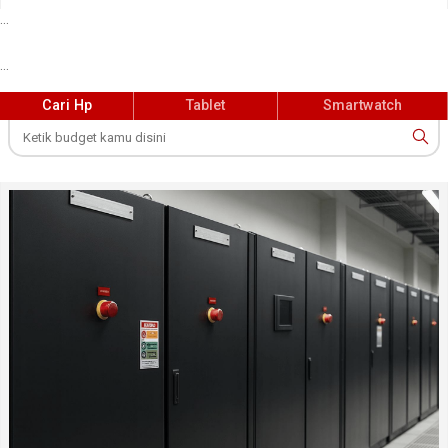
cepat ke notifikasi, kontrol musik, dan aplikasi aktif
...
langsung dari layar kunci. Untuk mengaktifkannya,
...
pengguna cukup membuka menu “Pengaturan”,
masuk ke “Kunci Layar”, dan menyalakan opsi Now
Cari Hp
Tablet
Smartwatch
Bar.
Langkah mengaktifkan Now Bar dan tampilannya (Samsung)
Panel notifikasi juga dibuat lebih praktis. Quick Panel
kini lebih mudah dijangkau dan mempermudah akses
ke fitur seperti pengaturan kecerahan, mode hemat
daya, hingga hotspot. Sementara Notification Panel
memungkinkan pengguna melihat semua notifikasi
masuk dengan satu swipe dari kiri atas layar.
Tampilan fresh Quick Panel & Notification Panel (Samsung)