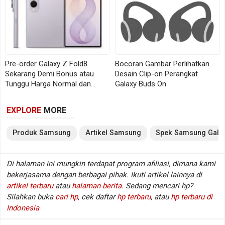
penting seperti PIN dan password di lingkungan
terisolasi. Fitur Auto Blocker juga tersedia untuk
mencegah instalasi aplikasi dari sumber yang tidak
resmi.
Pre-order Galaxy Z Fold8
Bocoran Gambar Perlihatkan
Sekarang Demi Bonus atau
Desain Clip-on Perangkat
Auto Blocker di Galaxy A06 5G melawan instalasi APK berbahaya yang
Tunggu Harga Normal dan
Galaxy Buds On
berpotensi mencuri datamu (Samsung)
Review yang Matang?
EXPLORE
MORE
Antarmuka Modern dengan One UI 7 dan
Fitur Praktis
Produk
Samsung
Artikel
Samsung
Spek
Samsung
Gala
Galaxy A06 5G langsung dibekali sistem operasi One
Di halaman ini mungkin terdapat program afiliasi, dimana kami
UI 7. Pengguna dapat menikmati tampilan antarmuka
bekerjasama dengan berbagai pihak. Ikuti artikel lainnya di
yang lebih modern tanpa perlu melakukan pembaruan
artikel terbaru
atau
halaman berita
. Sedang mencari hp?
tambahan.
Silahkan buka
cari hp
, cek daftar
hp terbaru
, atau
hp terbaru di
Indonesia
Salah satu fitur baru, Now Bar, memungkinkan akses