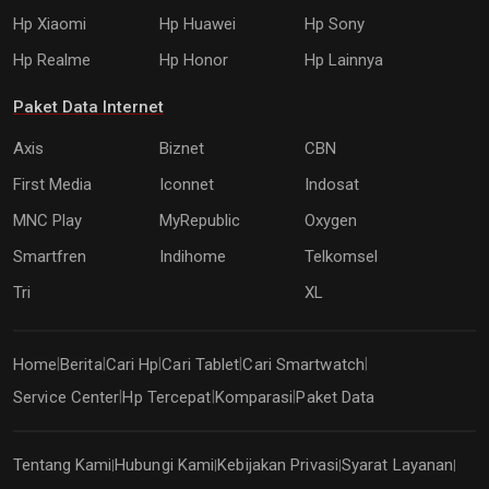
Hp Xiaomi
Hp Huawei
Hp Sony
Hp Realme
Hp Honor
Hp Lainnya
Paket Data Internet
Axis
Biznet
CBN
First Media
Iconnet
Indosat
MNC Play
MyRepublic
Oxygen
Smartfren
Indihome
Telkomsel
Tri
XL
Home
Berita
Cari Hp
Cari Tablet
Cari Smartwatch
|
|
|
|
|
Service Center
Hp Tercepat
Komparasi
Paket Data
|
|
|
Tentang Kami
Hubungi Kami
Kebijakan Privasi
Syarat Layanan
|
|
|
|