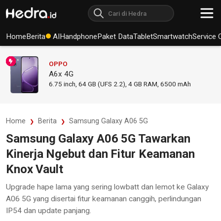
Home
Berita
AI
Handphone
Paket Data
Tablet
Smartwatch
Service 
OPPO
A6x 4G
6.75
inch,
64 GB (UFS 2.2), 4 GB RAM
,
6500 mAh
Home
Berita
Samsung Galaxy A06 5G
Samsung Galaxy A06 5G Tawarkan
Kinerja Ngebut dan Fitur Keamanan
Knox Vault
Upgrade hape lama yang sering lowbatt dan lemot ke Galaxy
A06 5G yang disertai fitur keamanan canggih, perlindungan
IP54 dan update panjang.