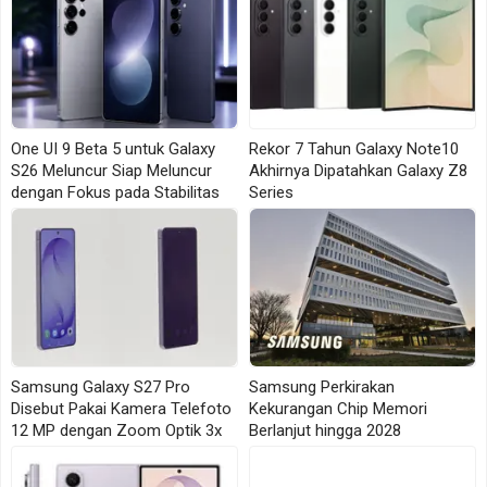
12GB
Sebagai penerus Galaxy A05s, Galaxy A06 5G
membawa peningkatan signifikan. Prosesor
MediaTek Dimensity 6300 yang digunakan
One UI 9 Beta 5 untuk Galaxy
Rekor 7 Tahun Galaxy Note10
memberikan responsivitas tinggi untuk beragam
S26 Meluncur Siap Meluncur
Akhirnya Dipatahkan Galaxy Z8
aktivitas digital.
dengan Fokus pada Stabilitas
Series
Perangkat ini hadir dengan baterai 5.000mAh, RAM
hingga 12GB (termasuk RAM Plus), serta memori
internal 128GB yang dapat diperluas hingga 1,5TB
melalui microSD. Kombinasi ini memungkinkan
pengguna menjalankan aplikasi secara multitasking
Samsung Galaxy S27 Pro
Samsung Perkirakan
tanpa hambatan.
Disebut Pakai Kamera Telefoto
Kekurangan Chip Memori
12 MP dengan Zoom Optik 3x
Berlanjut hingga 2028
Dari segi keamanan, Galaxy A06 5G dilengkapi fitur
Samsung Knox Vault. Sistem ini menjaga data