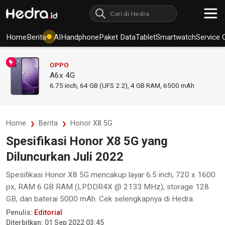
Home
Berita
AI
Handphone
Paket Data
Tablet
Smartwatch
Service 
OPPO
A6x 4G
6.75
inch,
64 GB (UFS 2.2), 4 GB RAM
,
6500 mAh
Home
Berita
Honor X8 5G
Spesifikasi Honor X8 5G yang
Diluncurkan Juli 2022
Spesifikasi Honor X8 5G mencakup layar 6.5 inch, 720 x 1600
px, RAM 6 GB RAM (LPDDR4X @ 2133 MHz), storage 128
GB, dan baterai 5000 mAh. Cek selengkapnya di Hedra.
Penulis:
Editorial
Diterbitkan: 01 Sep 2022 03:45