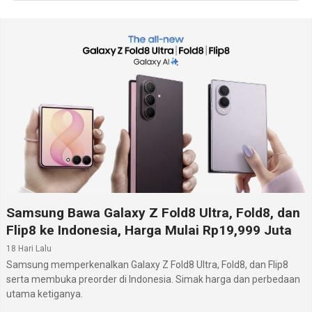
Memory eksternal
MicroSD, hingga 256 GB
:
Radio
Tidak
:
Bluetooth
Ya, v5.1, A2DP, LE, EDR
:
USB
Ya, USB Type-C v2.0, USB host
:
WiFi
Wi-Fi 802.11 a/b/g/n/ac/n 5GHz, dual band, Wi-Fi
:
direct, hotspot
Baterai
Li-Polimer 5000 mAh
:
Informasi lengkap Honor X8 5G dapat dipelajari pada
halaman
Honor X8 5G
. Di
situs hp
ini, kamu juga
dapat mengikuti daftar lengkap
hp Honor terbaru
.
Samsung Bawa Galaxy Z Fold8 Ultra, Fold8, dan
lainnya melalui segmen hp Honor terbaru.
Flip8 ke Indonesia, Harga Mulai Rp19,999 Juta
18 Hari Lalu
Samsung memperkenalkan Galaxy Z Fold8 Ultra, Fold8, dan Flip8
serta membuka preorder di Indonesia. Simak harga dan perbedaan
utama ketiganya.