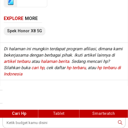
kamera belakang Triple lens dan kamera depan
Single lens, sementara baterainya mengusung Li-
EXPLORE
MORE
Polimer berkapasitas 5000 mAh. Berikut beberapa
spesifikasi kunci Honor X8 5G.
Spek
Honor
X8 5G
Spesifikasi Honor X8 5G
Di halaman ini mungkin terdapat program afiliasi, dimana kami
bekerjasama dengan berbagai pihak. Ikuti artikel lainnya di
Jaringan
GSM / HSDPA / LTE / 5G
:
artikel terbaru
atau
halaman berita
. Sedang mencari hp?
Layar
6.5 inch, 720 x 1600 px
:
Silahkan buka
cari hp
, cek daftar
hp terbaru
, atau
hp terbaru di
Sistem operasi
Android v11
:
Indonesia
Prosesor / chipset
Qualcomm Snapdragon 480+ 5G
:
SM4350-AC
...
Fingerprint
Ya (di samping)
:
...
Kamera belakang
Triple lens
:
Kamera depan
Single lens
:
Cari Hp
Tablet
Smartwatch
Memori RAM
6 GB RAM (LPDDR4X @ 2133 MHz)
:
Memori internal / storage
128 GB
: