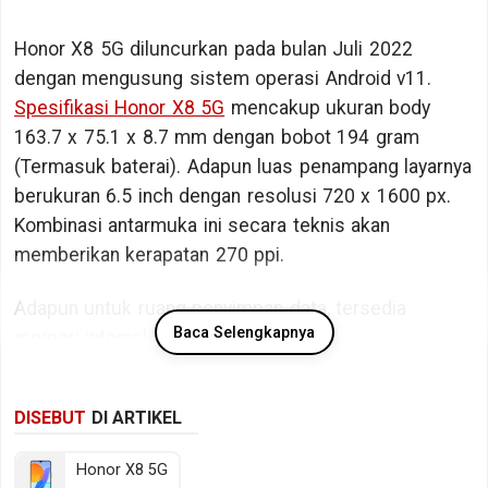
Honor X8 5G diluncurkan pada bulan Juli 2022
dengan mengusung sistem operasi Android v11.
Spesifikasi Honor X8 5G
mencakup ukuran body
163.7 x 75.1 x 8.7 mm dengan bobot 194 gram
(Termasuk baterai). Adapun luas penampang layarnya
berukuran 6.5 inch dengan resolusi 720 x 1600 px.
Kombinasi antarmuka ini secara teknis akan
memberikan kerapatan 270 ppi.
Adapun untuk ruang penyimpan data, tersedia
Baca Selengkapnya
memori internal berkapasitas 128 GB.
Bicara kinerja, Honor X8 5G ditopang oleh chipset
DISEBUT
DI ARTIKEL
Qualcomm Snapdragon 480+ 5G SM4350-AC dengan
memori RAM sebesar 6 GB RAM (LPDDR4X @ 2133
Honor X8 5G
MHz). Sedangkan pada sektor fotografi tersedia