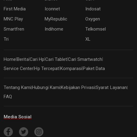
First Media
Iconnet
Indosat
MNC Play
MyRepublic
Oxygen
Smartfren
Indihome
Telkomsel
Tri
XL
Home
Berita
Cari Hp
Cari Tablet
Cari Smartwatch
|
|
|
|
|
Service Center
Hp Tercepat
Komparasi
Paket Data
|
|
|
Tentang Kami
Hubungi Kami
Kebijakan Privasi
Syarat Layanan
|
|
|
|
FAQ
Media Sosial