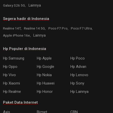
Galaxy S26 5G,
Lainnya
Segera hadir di Indonesia
Realme 14T,
Realme 14 5G,
Poco F7 Pro,
Poco F7 Ultra,
Apple iPhone 16e,
Lainnya
Hp Populer di Indonesia
Hp Samsung
Hp Apple
Hp Poco
Hp Oppo
Hp Google
Hp Advan
Hp Vivo
Hp Nokia
Hp Lenovo
Hp Xiaomi
Hp Huawei
Hp Sony
Hp Realme
Hp Honor
Hp Lainnya
Paket Data Internet
Axis
Biznet
CBN