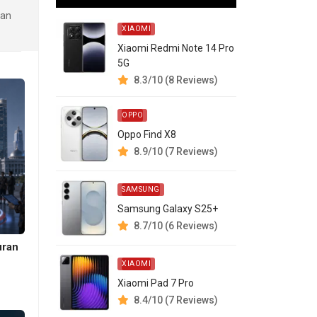
kan
XIAOMI
Xiaomi Redmi Note 14 Pro
5G
8.3/10 (8 Reviews)
OPPO
Oppo Find X8
8.9/10 (7 Reviews)
SAMSUNG
Samsung Galaxy S25+
8.7/10 (6 Reviews)
uran
XIAOMI
Xiaomi Pad 7 Pro
8.4/10 (7 Reviews)