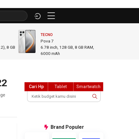
TECNO
INFINI
Pova 7
GT 50
2), 8 GB
6.78
inch,
128 GB, 8 GB RAM
,
6.78
i
6000 mAh
GB R
22
Cari Hp
Tablet
Smartwatch
age
Brand
Populer