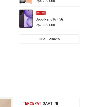
Rp4.299.000
OPPO
Oppo Reno16 F 5G
Rp7.999.000
LIHAT LAINNYA
1
.
ya
TERCEPAT
SAAT INI