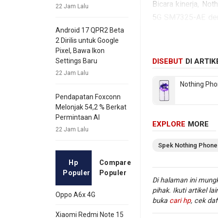
Bicara kinerja, N
22 Jam Lalu
5G SM7325-AE de
Sedangkan pada se
Android 17 QPR2 Beta
2 Dirilis untuk Google
depan Single lens
Pixel, Bawa Ikon
mAh. Berikut beber
DISEBUT
DI ARTIK
Settings Baru
22 Jam Lalu
Nothing Pho
Pendapatan Foxconn
Melonjak 54,2 % Berkat
Permintaan AI
EXPLORE
MORE
22 Jam Lalu
Proses
Spek
Nothing
Phone
Hp
Compare
Populer
Populer
Di halaman ini mungk
pihak. Ikuti artikel la
Oppo A6x 4G
buka
cari hp
, cek daf
Xiaomi Redmi Note 15