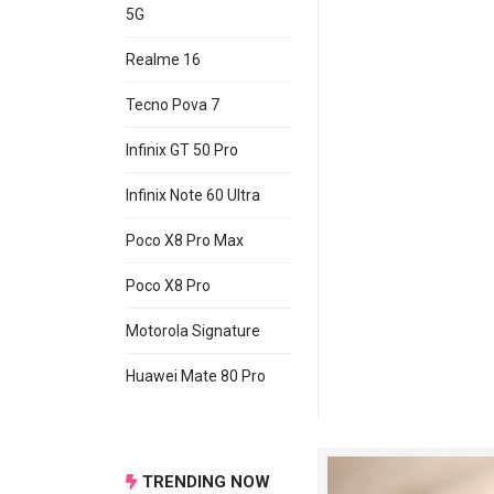
5G
Realme 16
Tecno Pova 7
WiFi
:
Infinix GT 50 Pro
Infinix Note 60 Ultra
Informasi lengkap 
Poco X8 Pro Max
Di
situs hp
ini, ka
melalui segmen hp 
Poco X8 Pro
Motorola Signature
Huawei Mate 80 Pro
TRENDING NOW