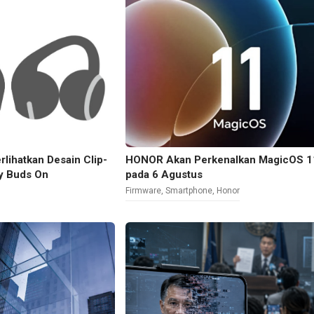
lihatkan Desain Clip-
HONOR Akan Perkenalkan MagicOS 1
y Buds On
pada 6 Agustus
Firmware
,
Smartphone
,
Honor