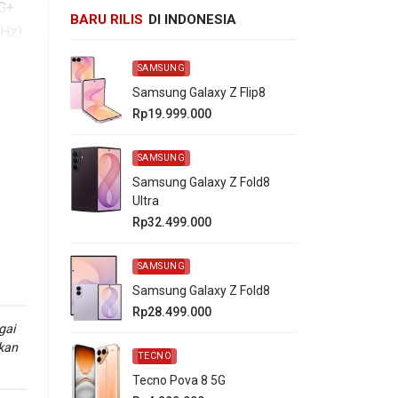
8G+
BARU RILIS
DI INDONESIA
Hz).
SAMSUNG
00
Samsung Galaxy Z Flip8
Rp19.999.000
SAMSUNG
Samsung Galaxy Z Fold8
Ultra
Rp32.499.000
SAMSUNG
Samsung Galaxy Z Fold8
Rp28.499.000
gai
kan
TECNO
Tecno Pova 8 5G