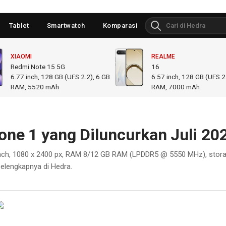
Tablet
Smartwatch
Komparasi
XIAOMI
REALME
Redmi Note 15 5G
16
6.77
inch,
128 GB (UFS 2.2), 6 GB
6.57
inch,
128 GB (UFS 2.
RAM
,
5520 mAh
RAM
,
7000 mAh
one 1 yang Diluncurkan Juli 20
 inch, 1080 x 2400 px, RAM 8/12 GB RAM (LPDDR5 @ 5550 MHz), stor
elengkapnya di Hedra.