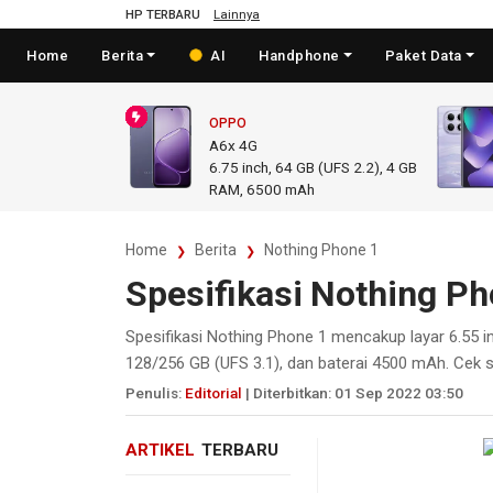
HP TERBARU
Lainnya
Home
Berita
AI
Handphone
Paket Data
OPPO
A6x 4G
6.75
inch,
64 GB (UFS 2.2), 4 GB
RAM
,
6500 mAh
Home
Berita
Nothing Phone 1
Spesifikasi Nothing Ph
Spesifikasi Nothing Phone 1 mencakup layar 6.55
128/256 GB (UFS 3.1), dan baterai 4500 mAh. Cek s
Penulis:
Editorial
| Diterbitkan: 01 Sep 2022 03:50
ARTIKEL
TERBARU