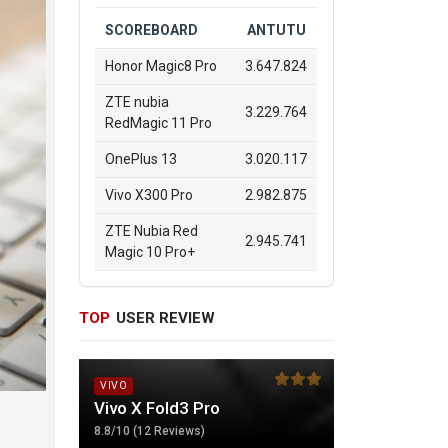
SCOREBOARD
ANTUTU
Honor Magic8 Pro
3.647.824
ZTE nubia
3.229.764
RedMagic 11 Pro
OnePlus 13
3.020.117
Vivo X300 Pro
2.982.875
ZTE Nubia Red
2.945.741
Magic 10 Pro+
TOP
USER REVIEW
VIVO
Vivo X Fold3 Pro
8.8/10 (12 Reviews)