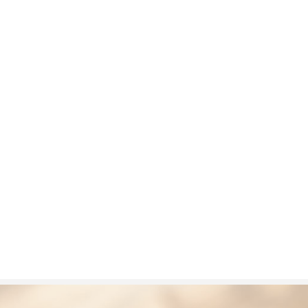
Memory eksternal
Tidak
:
Radio
Tidak
:
Bluetooth
Ya, v5.2, A2DP, LE, EDR
:
USB
Ya, USB Type-C v2.0, USB host, USB On-The-Go
:
Wi-Fi 802.11 a/b/g/n/ac/6, dual band, Wi-Fi direct, hotspot
Baterai
Li-Polimer 4500 mAh
:
Nothing Phone 1 dapat dipelajari pada halaman
Nothing Phone 
mu juga dapat mengikuti daftar lengkap
hp Nothing terbaru
. lainn
Nothing terbaru.