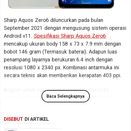
Sharp Aquos Zero6 diluncurkan pada bulan
September 2021 dengan mengusung sistem operasi
Android v11.
Spesifikasi Sharp Aquos Zero6
mencakup ukuran body 158 x 73 x 7.9 mm dengan
bobot 146 gram (Termasuk baterai). Adapun luas
penampang layarnya berukuran 6.4 inch dengan
resolusi 1080 x 2340 px. Kombinasi antarmuka ini
secara teknis akan memberikan kerapatan 403 ppi.
Adapun untuk ruang penyimpan data, tersedia
Baca Selengkapnya
memori internal berkapasitas 128 GB (UFS 2.1).
Bicara kinerja, Sharp Aquos Zero6 ditopang oleh
DISEBUT
DI ARTIKEL
chipset Qualcomm Snapdragon 750G 5G SM7225
dengan memori RAM sebesar 8 GB RAM (LPDDR4X