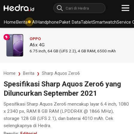
Home
Berita
AI
Handphone
Paket Data
Tablet
Smartwatch
Service 
OPPO
A6x 4G
6.75
inch,
64 GB (UFS 2.2), 4 GB RAM
,
6500 mAh
Home
Berita
Sharp Aquos Zero6
Spesifikasi Sharp Aquos Zero6 yang
Diluncurkan September 2021
Spesifikasi Sharp Aquos Zero6 mencakup layar 6.4 inch, 1080
x 2340 px, RAM 8 GB RAM (LPDDR4X @ 1866 MHz),
storage 128 GB (UFS 2.1), dan baterai 4010 mAh. Cek
selengkapnya di Hedra.
Penulis:
Editorial