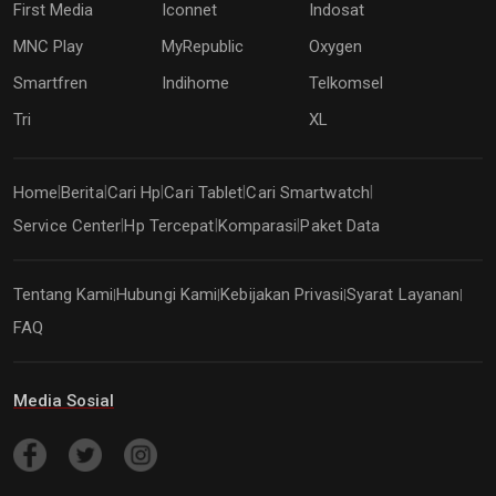
First Media
Iconnet
Indosat
MNC Play
MyRepublic
Oxygen
Smartfren
Indihome
Telkomsel
Tri
XL
Home
Berita
Cari Hp
Cari Tablet
Cari Smartwatch
|
|
|
|
|
Service Center
Hp Tercepat
Komparasi
Paket Data
|
|
|
Tentang Kami
Hubungi Kami
Kebijakan Privasi
Syarat Layanan
|
|
|
|
FAQ
Media Sosial