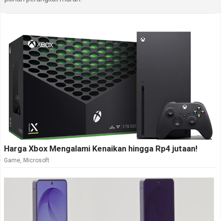
Harga Xbox Mengalami Kenaikan hingga Rp4 jutaan!
Game
,
Microsoft