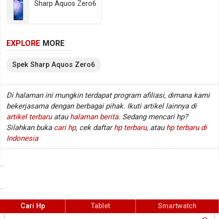
Sharp Aquos Zero6
@ 1866 MHz). Sedangkan pada sektor fotografi
tersedia kamera belakang Triple lens dan kamera
depan Single lens, sementara baterainya mengusung
EXPLORE
MORE
Li-Polimer berkapasitas 4010 mAh. Berikut beberapa
spesifikasi kunci Sharp Aquos Zero6.
Spek
Sharp
Aquos Zero6
Spesifikasi Sharp Aquos Zero6
Di halaman ini mungkin terdapat program afiliasi, dimana kami
bekerjasama dengan berbagai pihak. Ikuti artikel lainnya di
Jaringan
GSM / HSDPA / LTE / 5G
:
artikel terbaru
atau
halaman berita
. Sedang mencari hp?
Layar
6.4 inch, 1080 x 2340 px
:
Silahkan buka
cari hp
, cek daftar
hp terbaru
, atau
hp terbaru di
Sistem operasi
Android v11
:
Indonesia
Prosesor / chipset
Qualcomm Snapdragon 750G 5G
:
SM7225
...
Fingerprint
Ya (di layar), Optical sensor
:
...
Kamera belakang
Triple lens
:
Kamera depan
Single lens
:
Cari Hp
Tablet
Smartwatch
Memori RAM
8 GB RAM (LPDDR4X @ 1866 MHz)
: