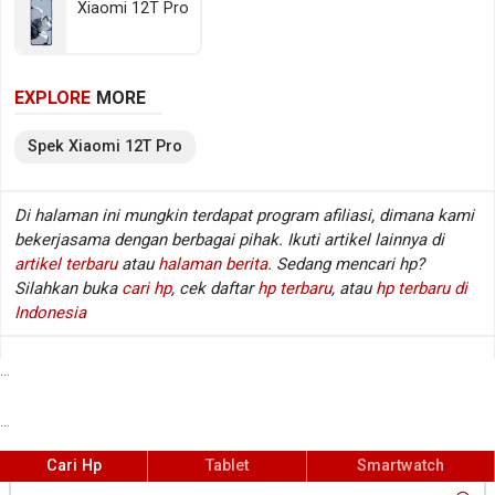
Xiaomi 12T Pro
6400 MHz). Sedangkan pada sektor fotografi
tersedia kamera belakang Triple lens dan kamera
depan Single lens, sementara baterainya mengusung
EXPLORE
MORE
Li-Polimer berkapasitas 5000 mAh. Berikut beberapa
spesifikasi kunci Xiaomi 12T Pro.
Spek
Xiaomi
12T Pro
Spesifikasi Xiaomi 12T Pro
Di halaman ini mungkin terdapat program afiliasi, dimana kami
bekerjasama dengan berbagai pihak. Ikuti artikel lainnya di
Jaringan
GSM / CDMA / HSDPA / LTE / 5G
:
artikel terbaru
atau
halaman berita
. Sedang mencari hp?
Layar
6.67 inch, 1220 x 2712 px
:
Silahkan buka
cari hp
, cek daftar
hp terbaru
, atau
hp terbaru di
Sistem operasi
Android v12
:
Indonesia
Prosesor / chipset
Qualcomm Snapdragon 8+ Gen 1
:
SM8450
...
Fingerprint
Ya (di layar), Optical sensor
:
...
Kamera belakang
Triple lens
:
Kamera depan
Single lens
:
Cari Hp
Tablet
Smartwatch
Memori RAM
8/12 GB RAM (LPDDR5 @ 6400 MHz)
: