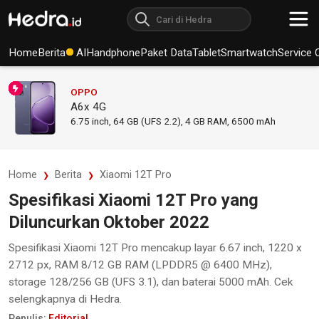
Home
Berita
AI
Handphone
Paket Data
Tablet
Smartwatch
Service 
OPPO
A6x 4G
6.75
inch,
64 GB (UFS 2.2), 4 GB RAM
,
6500 mAh
Home
Berita
Xiaomi 12T Pro
Spesifikasi Xiaomi 12T Pro yang
Diluncurkan Oktober 2022
Spesifikasi Xiaomi 12T Pro mencakup layar 6.67 inch, 1220 x
2712 px, RAM 8/12 GB RAM (LPDDR5 @ 6400 MHz),
storage 128/256 GB (UFS 3.1), dan baterai 5000 mAh. Cek
selengkapnya di Hedra.
Penulis:
Editorial