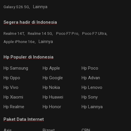
Galaxy S26 5G,
Lainnya
Segera hadir di Indonesia
Realme 14T,
Realme 14 5G,
Poco F7 Pro,
Poco F7 Ultra,
Apple iPhone 16e,
Lainnya
Hp Populer di Indonesia
Hp Samsung
Hp Apple
Hp Poco
Hp Oppo
Hp Google
Hp Advan
Hp Vivo
Hp Nokia
Hp Lenovo
Hp Xiaomi
Hp Huawei
Hp Sony
Hp Realme
Hp Honor
Hp Lainnya
Paket Data Internet
Axis
Biznet
CBN