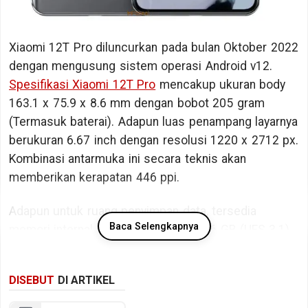
Xiaomi 12T Pro diluncurkan pada bulan Oktober 2022
dengan mengusung sistem operasi Android v12.
Spesifikasi Xiaomi 12T Pro
mencakup ukuran body
163.1 x 75.9 x 8.6 mm dengan bobot 205 gram
(Termasuk baterai). Adapun luas penampang layarnya
berukuran 6.67 inch dengan resolusi 1220 x 2712 px.
Kombinasi antarmuka ini secara teknis akan
memberikan kerapatan 446 ppi.
Adapun untuk ruang penyimpan data, tersedia
Baca Selengkapnya
memori internal berkapasitas 128/256 GB (UFS 3.1).
Bicara kinerja, Xiaomi 12T Pro ditopang oleh chipset
DISEBUT
DI ARTIKEL
Qualcomm Snapdragon 8+ Gen 1 SM8450 dengan
memori RAM sebesar 8/12 GB RAM (LPDDR5 @