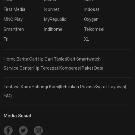
First Media
Iconnet
Indosat
MNC Play
MyRepublic
Oxygen
Smartfren
Indihome
Telkomsel
Tri
XL
Home
Berita
Cari Hp
Cari Tablet
Cari Smartwatch
|
|
|
|
|
Service Center
Hp Tercepat
Komparasi
Paket Data
|
|
|
Tentang Kami
Hubungi Kami
Kebijakan Privasi
Syarat Layanan
|
|
|
|
FAQ
Media Sosial