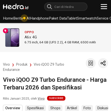
Home
Berita
AI
Handphone
Paket Data
Tablet
Smartwatch
Service 
OPPO
A6x 4G
6.75
inch,
64 GB (UFS 2.2), 4 GB RAM
,
6500 mAh
Vivo
Produk
Vivo iQOO Z9 Turbo
Endurance
Vivo iQOO Z9 Turbo Endurance - Harga
Terbaru 2026 dan Spesifikasi
Rilis
Januari 2025
, oleh
Vivo
SUBSCRIBE
Overview
Spesifikasi
Shops
Artikel
Foto
Diskusi