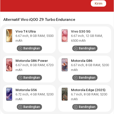
Kirim
Alternatif Vivo iQOO Z9 Turbo Endurance
Vivo T4 Ultra
Vivo S30 5G
6.67
inch,
8 GB RAM
,
5500
6.67
inch,
12 GB RAM
,
mAh
6500 mAh
Bandingkan
Bandingkan
Motorola G86 Power
Motorola G86
6.67
inch,
8 GB RAM
,
6720
6.67
inch,
8 GB RAM
,
5200
mAh
mAh
Bandingkan
Bandingkan
Motorola G56
Motorola Edge (2025)
6.72
inch,
4 GB RAM
,
5200
6.7
inch,
8 GB RAM
,
5200
mAh
mAh
Bandingkan
Bandingkan