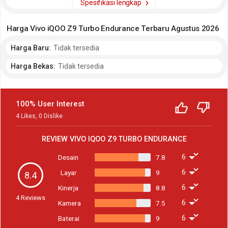
Spesifikasi lengkap
produk Vivo lainnya cek segmen
hp Vivo terbaru
.
Harga Vivo iQOO Z9 Turbo Endurance Terbaru Agustus 2026
Harga Baru:
Tidak tersedia
Harga Bekas:
Tidak tersedia
100% User Interest
4
Likes
,
0
Dislike
REVIEW
VIVO IQOO Z9 TURBO ENDURANCE
Desain
7.8
Layar
9
8.4
Kinerja
8.8
4
Reviews
Kamera
7.5
Baterai
9