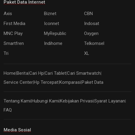
Paket Data Internet
Axis
Biznet
CBN
First Media
Iconnet
Indosat
MNC Play
MyRepublic
Oxygen
Smartfren
Indihome
Telkomsel
Tri
XL
Home
Berita
Cari Hp
Cari Tablet
Cari Smartwatch
|
|
|
|
|
Service Center
Hp Tercepat
Komparasi
Paket Data
|
|
|
Tentang Kami
Hubungi Kami
Kebijakan Privasi
Syarat Layanan
|
|
|
|
FAQ
Media Sosial