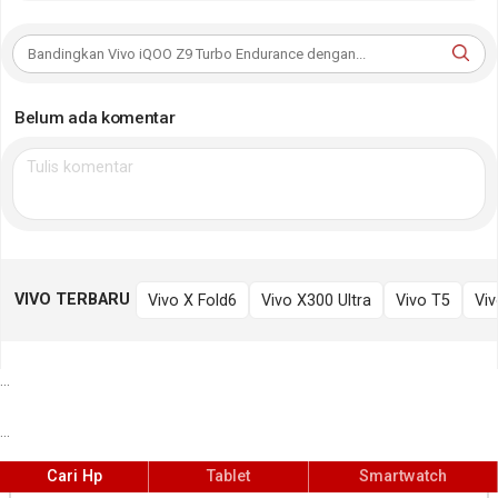
Belum ada komentar
VIVO TERBARU
Vivo X Fold6
Vivo X300 Ultra
Vivo T5
Viv
...
...
Cari Hp
Tablet
Smartwatch