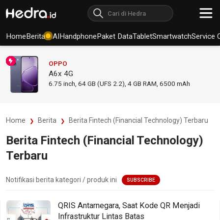
Home
Berita
AI
Handphone
Paket Data
Tablet
Smartwatch
Service 
OPPO
A6x 4G
6.75
inch,
64 GB (UFS 2.2), 4 GB RAM
,
6500 mAh
Home
Berita
Berita Fintech (Financial Technology) Terbaru
Berita Fintech (Financial Technology)
Terbaru
Notifikasi berita kategori / produk ini
SUBSCRIBE
QRIS Antarnegara, Saat Kode QR Menjadi
Infrastruktur Lintas Batas