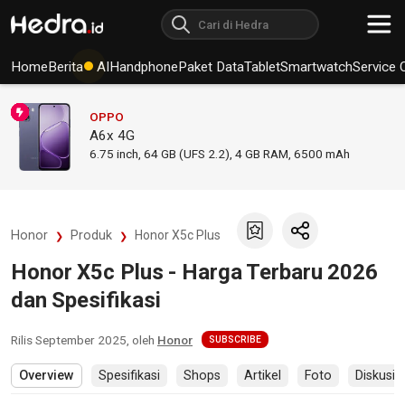
Home
Berita
AI
Handphone
Paket Data
Tablet
Smartwatch
Service 
OPPO
A6x 4G
6.75
inch,
64 GB (UFS 2.2), 4 GB RAM
,
6500 mAh
Honor
Produk
Honor X5c Plus
Honor X5c Plus - Harga Terbaru 2026
dan Spesifikasi
Rilis
September 2025
, oleh
Honor
SUBSCRIBE
Overview
Spesifikasi
Shops
Artikel
Foto
Diskusi