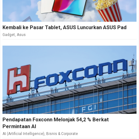
Kembali ke Pasar Tablet, ASUS Luncurkan ASUS Pad
Gadget
,
Asus
Pendapatan Foxconn Melonjak 54,2 % Berkat
Permintaan AI
AI (Artificial Intelligence)
,
Bisnis & Corporate