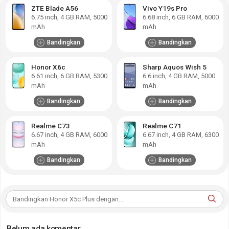
ZTE Blade A56
Vivo Y19s Pro
6.75
inch,
4 GB RAM
,
5000
6.68
inch,
6 GB RAM
,
6000
mAh
mAh
Bandingkan
Bandingkan
Honor X6c
Sharp Aquos Wish 5
6.61
inch,
6 GB RAM
,
5300
6.6
inch,
4 GB RAM
,
5000
mAh
mAh
Bandingkan
Bandingkan
Realme C73
Realme C71
6.67
inch,
4 GB RAM
,
6000
6.67
inch,
4 GB RAM
,
6300
mAh
mAh
Bandingkan
Bandingkan
Belum ada komentar