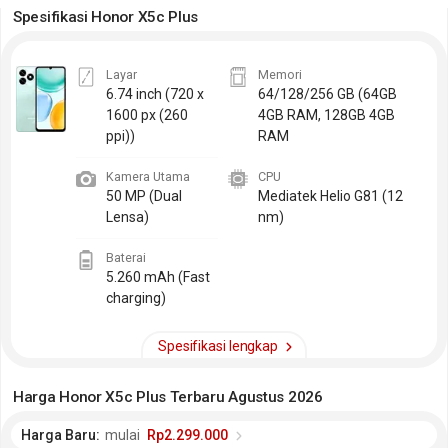
Spesifikasi Honor X5c Plus
Layar
Memori
6.74 inch
(720 x
64/128/256 GB (64GB
1600 px (260
4GB RAM, 128GB 4GB
ppi))
RAM
Kamera Utama
CPU
50 MP (Dual
Mediatek Helio G81 (12
Lensa)
nm)
Baterai
5.260 mAh (Fast
charging)
Spesifikasi lengkap
Harga Honor X5c Plus Terbaru Agustus 2026
Harga Baru:
mulai
Rp2.299.000