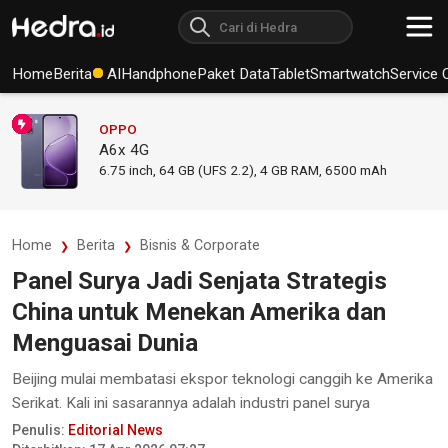
Home
Berita
AI
Handphone
Paket Data
Tablet
Smartwatch
Service 
OPPO
A6x 4G
6.75
inch,
64 GB (UFS 2.2), 4 GB RAM
,
6500 mAh
Home
Berita
Bisnis & Corporate
Panel Surya Jadi Senjata Strategis
China untuk Menekan Amerika dan
Menguasai Dunia
Beijing mulai membatasi ekspor teknologi canggih ke Amerika
Serikat. Kali ini sasarannya adalah industri panel surya
Penulis:
Editorial News