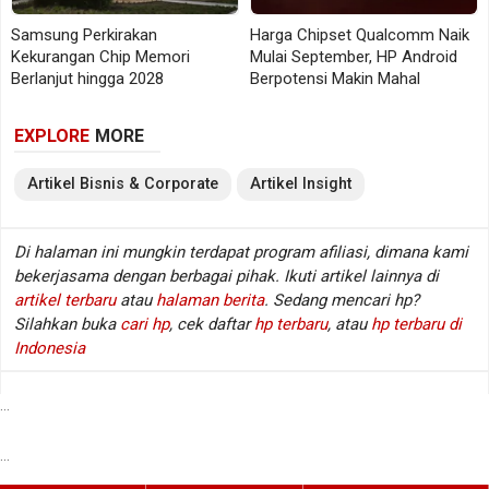
membangun kapasitas produksi tenaga surya hingga
Samsung Perkirakan
Harga Chipset Qualcomm Naik
100 gigawatt di Amerika Serikat sebelum 2028.
Kekurangan Chip Memori
Mulai September, HP Android
Berlanjut hingga 2028
Berpotensi Makin Mahal
Untuk mencapai target tersebut, Tesla diketahui
sedang menjajaki pembelian peralatan manufaktur
EXPLORE
MORE
senilai sekitar US$2,9 miliar dari pemasok China.
Artikel
Bisnis & Corporate
Artikel
Insight
Namun, tanpa akses ke teknologi tersebut,
membangun industri panel surya dalam skala besar
Di halaman ini mungkin terdapat program afiliasi, dimana kami
dengan biaya kompetitif akan menjadi jauh lebih sulit.
bekerjasama dengan berbagai pihak. Ikuti artikel lainnya di
artikel terbaru
atau
halaman berita
. Sedang mencari hp?
Teknologi HJT Jadi Kunci, Sekaligus Titik
Silahkan buka
cari hp
, cek daftar
hp terbaru
, atau
hp terbaru di
Indonesia
Lemah
Salah satu teknologi yang menjadi fokus
...
pembatasan adalah Heterojunction Technology (HJT)
...
—panel surya generasi terbaru dengan efisiensi lebih