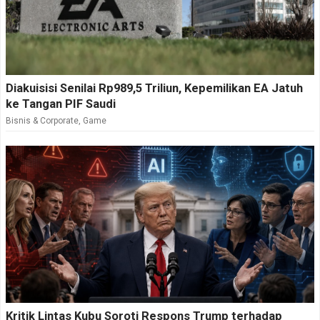
kemandirian industri dalam negeri menjadi semakin
krusial.
Diakuisisi Senilai Rp989,5 Triliun, Kepemilikan EA Jatuh
ke Tangan PIF Saudi
Bisnis & Corporate
,
Game
Kritik Lintas Kubu Soroti Respons Trump terhadap