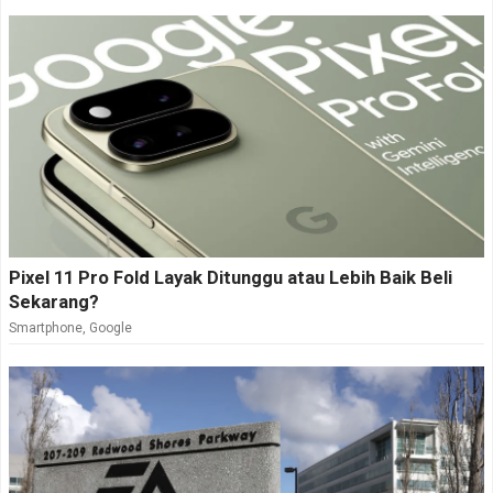
defensif untuk menjaga dominasi jangka panjang.
Dampaknya ke Indonesia: Jangan Terlalu
Bergantung
Situasi ini juga relevan bagi Indonesia.Sebagai
negara yang sedang mendorong transisi energi
bersih, Indonesia masih sangat bergantung pada
impor komponen panel surya yang mayoritas berasal
Pixel 11 Pro Fold Layak Ditunggu atau Lebih Baik Beli
dari China.
Sekarang?
Smartphone
,
Google
Padahal, pemerintah menargetkan peningkatan
kapasitas energi terbarukan, termasuk PLTS, sebagai
bagian dari komitmen pengurangan emisi. Kondisi
global ini menjadi pengingat penting bahwa rantai
pasok energi tidak sepenuhnya netral, geopolitik bisa
memengaruhi harga dan ketersediaan teknologi, dan