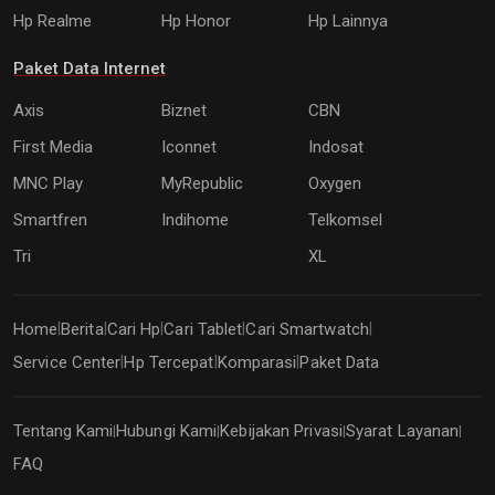
Hp Realme
Hp Honor
Hp Lainnya
Paket Data Internet
Axis
Biznet
CBN
First Media
Iconnet
Indosat
MNC Play
MyRepublic
Oxygen
Smartfren
Indihome
Telkomsel
Tri
XL
Home
Berita
Cari Hp
Cari Tablet
Cari Smartwatch
|
|
|
|
|
Service Center
Hp Tercepat
Komparasi
Paket Data
|
|
|
Tentang Kami
Hubungi Kami
Kebijakan Privasi
Syarat Layanan
|
|
|
|
FAQ