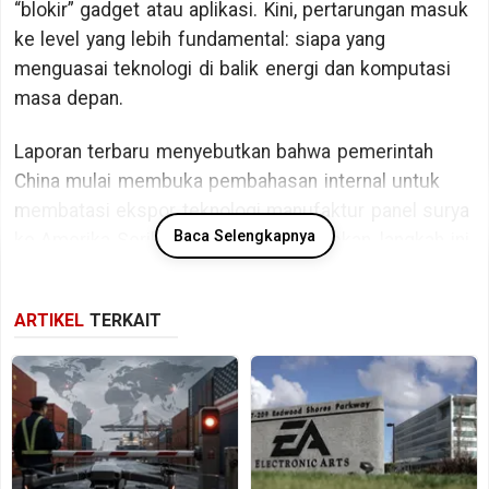
“blokir” gadget atau aplikasi. Kini, pertarungan masuk
ke level yang lebih fundamental: siapa yang
menguasai teknologi di balik energi dan komputasi
masa depan.
Laporan terbaru menyebutkan bahwa pemerintah
China mulai membuka pembahasan internal untuk
membatasi ekspor teknologi manufaktur panel surya
Baca Selengkapnya
ke Amerika Serikat. Jika benar diterapkan, langkah ini
akan menyentuh langsung inti rantai pasok energi
terbarukan global.
ARTIKEL
TERKAIT
Dominasi China di industri panel surya sulit
ditandingi. Saat ini, lebih dari 80% komponen panel
surya dunia diproduksi di China, termasuk mesin-
mesin canggih untuk membuat sel surya generasi
terbaru.