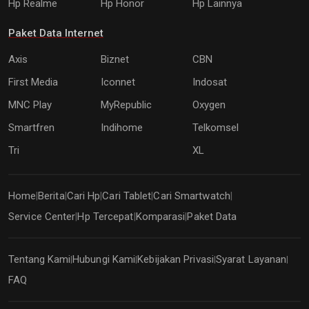
Hp Realme
Hp Honor
Hp Lainnya
Paket Data Internet
Axis
Biznet
CBN
First Media
Iconnet
Indosat
MNC Play
MyRepublic
Oxygen
Smartfren
Indihome
Telkomsel
Tri
XL
Home
Berita
Cari Hp
Cari Tablet
Cari Smartwatch
|
|
|
|
|
Service Center
Hp Tercepat
Komparasi
Paket Data
|
|
|
Tentang Kami
Hubungi Kami
Kebijakan Privasi
Syarat Layanan
|
|
|
|
FAQ