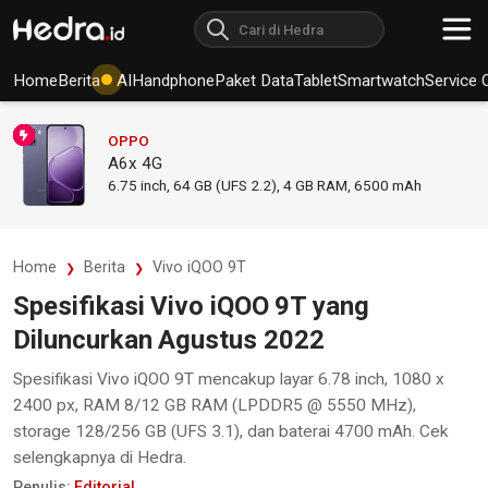
Home
Berita
AI
Handphone
Paket Data
Tablet
Smartwatch
Service 
OPPO
A6x 4G
6.75
inch,
64 GB (UFS 2.2), 4 GB RAM
,
6500 mAh
Home
Berita
Vivo iQOO 9T
Spesifikasi Vivo iQOO 9T yang
Diluncurkan Agustus 2022
Spesifikasi Vivo iQOO 9T mencakup layar 6.78 inch, 1080 x
2400 px, RAM 8/12 GB RAM (LPDDR5 @ 5550 MHz),
storage 128/256 GB (UFS 3.1), dan baterai 4700 mAh. Cek
selengkapnya di Hedra.
Penulis:
Editorial