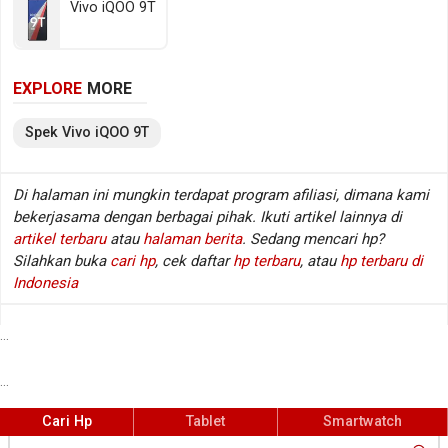
Vivo iQOO 9T
5550 MHz). Sedangkan pada sektor fotografi
tersedia kamera belakang Triple lens dan kamera
depan Single lens, sementara baterainya mengusung
EXPLORE
MORE
Li-Polimer berkapasitas 4700 mAh. Berikut beberapa
spesifikasi kunci Vivo iQOO 9T.
Spek
Vivo
iQOO 9T
Spesifikasi Vivo iQOO 9T
Di halaman ini mungkin terdapat program afiliasi, dimana kami
bekerjasama dengan berbagai pihak. Ikuti artikel lainnya di
Jaringan
GSM / HSDPA / LTE / 5G
:
artikel terbaru
atau
halaman berita
. Sedang mencari hp?
Layar
6.78 inch, 1080 x 2400 px
:
Silahkan buka
cari hp
, cek daftar
hp terbaru
, atau
hp terbaru di
Sistem operasi
Android v12
:
Indonesia
Prosesor / chipset
Qualcomm Snapdragon 8+ Gen 1
:
SM8450
...
Fingerprint
Ya (di layar), ultrasonic fingerprint sensor
:
...
Kamera belakang
Triple lens
:
Kamera depan
Single lens
:
Cari Hp
Tablet
Smartwatch
Memori RAM
8/12 GB RAM (LPDDR5 @ 5550 MHz)
: