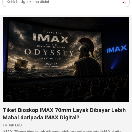
Memori internal / storage
128/256 GB (UFS 3.1)
:
Memory eksternal
Tidak
:
Radio
Tidak
:
Bluetooth
Ya, v5.2, A2DP, LE, EDR, aptX HD, aptX adaptive
:
USB
Ya, USB Type-C v2.0, USB host, USB On-The-Go
:
WiFi
Wi-Fi 802.11 a/b/g/n/ac/6, dual band, Wi-Fi direct,
:
hotspot
Baterai
Li-Polimer 4700 mAh
:
Informasi lengkap Vivo iQOO 9T dapat dipelajari pada
halaman
Vivo iQOO 9T
. Di
situs hp
ini, kamu juga
dapat mengikuti daftar lengkap
hp Vivo terbaru
.
lainnya melalui segmen hp Vivo terbaru.
Tiket Bioskop IMAX 70mm Layak Dibayar Lebih
Mahal daripada IMAX Digital?
14 Hari Lalu