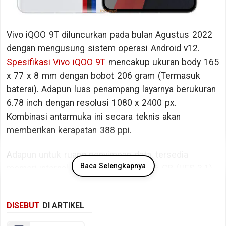
Vivo iQOO 9T diluncurkan pada bulan Agustus 2022
dengan mengusung sistem operasi Android v12.
Spesifikasi Vivo iQOO 9T
mencakup ukuran body 165
x 77 x 8 mm dengan bobot 206 gram (Termasuk
baterai). Adapun luas penampang layarnya berukuran
6.78 inch dengan resolusi 1080 x 2400 px.
Kombinasi antarmuka ini secara teknis akan
memberikan kerapatan 388 ppi.
Adapun untuk ruang penyimpan data, tersedia
Baca Selengkapnya
memori internal berkapasitas 128/256 GB (UFS 3.1).
Bicara kinerja, Vivo iQOO 9T ditopang oleh chipset
DISEBUT
DI ARTIKEL
Qualcomm Snapdragon 8+ Gen 1 SM8450 dengan
memori RAM sebesar 8/12 GB RAM (LPDDR5 @