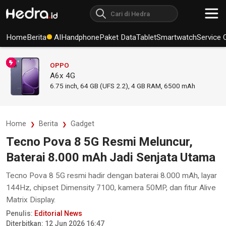
Home
Berita
AI
Handphone
Paket Data
Tablet
Smartwatch
Service 
OPPO
A6x 4G
6.75
inch,
64 GB (UFS 2.2), 4 GB RAM
,
6500 mAh
Home
Berita
Gadget
Tecno Pova 8 5G Resmi Meluncur,
Baterai 8.000 mAh Jadi Senjata Utama
Tecno Pova 8 5G resmi hadir dengan baterai 8.000 mAh, layar
144Hz, chipset Dimensity 7100, kamera 50MP, dan fitur Alive
Matrix Display.
Penulis:
Editorial News
Diterbitkan: 12 Jun 2026 16:47