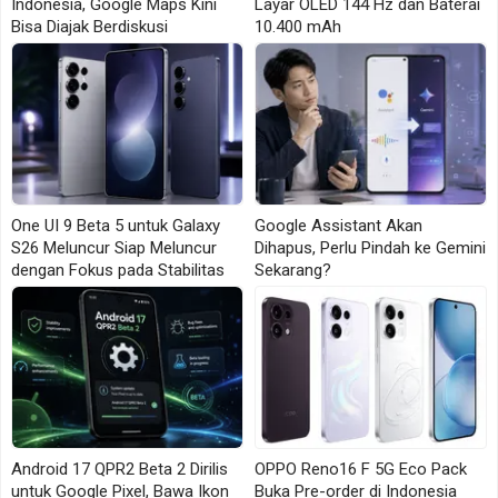
Indonesia, Google Maps Kini
Layar OLED 144 Hz dan Baterai
31.999 rupee. Jika dikonversi kasar, harganya berada
Bisa Diajak Berdiskusi
10.400 mAh
di kisaran Rp5,8 juta hingga Rp6,2 juta, bergantung
kurs dan skema pajak di masing-masing negara.
Media berbasis di Indonesia,
Mint
, menyebutkan
penjualan perangkat ini dijadwalkan mulai 18 Juni
melalui Flipkart dan jaringan retail di India.
Desain Futuristis dengan Alive Matrix
One UI 9 Beta 5 untuk Galaxy
Google Assistant Akan
Display
S26 Meluncur Siap Meluncur
Dihapus, Perlu Pindah ke Gemini
dengan Fokus pada Stabilitas
Sekarang?
Salah satu hal yang langsung mencuri perhatian dari
Tecno Pova 8 5G adalah desain belakangnya. Tecno
membekali ponsel ini dengan Alive Matrix Display,
sebuah panel visual interaktif yang menyatu dengan
modul kamera.
Android 17 QPR2 Beta 2 Dirilis
OPPO Reno16 F 5G Eco Pack
Panel ini bukan sekadar ornamen. Alive Matrix Display
untuk Google Pixel, Bawa Ikon
Buka Pre-order di Indonesia