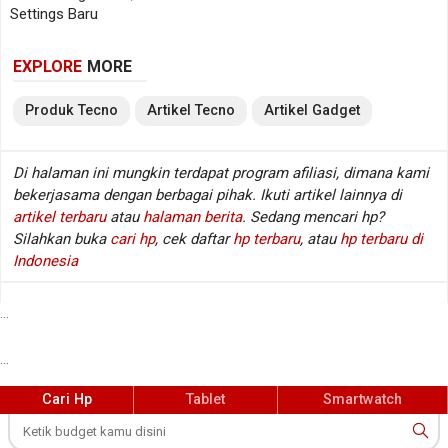
dapat menampilkan animasi untuk notifikasi,
Settings Baru
panggilan masuk, status pengisian daya, musik,
hingga aktivitas gaming. DetikInet mencatat panel
EXPLORE
MORE
tersebut mendukung hingga 49 animasi berbeda,
Produk
Tecno
Artikel
Tecno
Artikel
Gadget
membuat tampilannya terasa lebih personal dan
berbeda dari banyak ponsel lain di kelasnya.
Di halaman ini mungkin terdapat program afiliasi, dimana kami
Pendekatan desain seperti ini cukup menarik karena
bekerjasama dengan berbagai pihak. Ikuti artikel lainnya di
pasar smartphone menengah kini tidak lagi hanya
artikel terbaru
atau
halaman berita
. Sedang mencari hp?
Silahkan buka
cari hp
, cek daftar
hp terbaru
, atau
hp terbaru di
bertarung di angka spesifikasi. Banyak merek mulai
Indonesia
mencari ciri visual yang mudah dikenali, terutama
untuk menarik pengguna muda yang aktif di media
...
sosial.
...
Layar 144Hz untuk Gaming dan Hiburan
Cari Hp
Tablet
Smartwatch
Di bagian depan, Tecno Pova 8 5G membawa layar