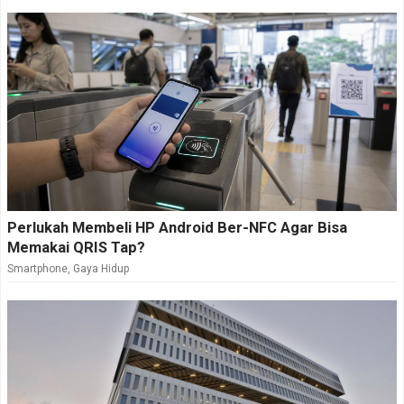
2K.
Ponsel ini langsung menjalankan Android 16 dengan
antarmuka HiOS 16. Tecno juga menjanjikan dua kali
pembaruan sistem operasi Android serta tiga tahun
pembaruan keamanan. Untuk kelas menengah,
komitmen pembaruan seperti ini penting karena
semakin banyak konsumen yang mempertimbangkan
umur pakai perangkat, bukan sekadar spesifikasi
Perlukah Membeli HP Android Ber-NFC Agar Bisa
saat peluncuran.
Memakai QRIS Tap?
Smartphone
,
Gaya Hidup
Fitur lain yang ikut dibawa mencakup sertifikasi IP64,
speaker stereo Dolby Atmos, NFC, IR Blaster, AI
YouTube Summary, AI Noise Cancellation, dan AI
LightMaster 2.0.
Apakah Masuk ke Indonesia?