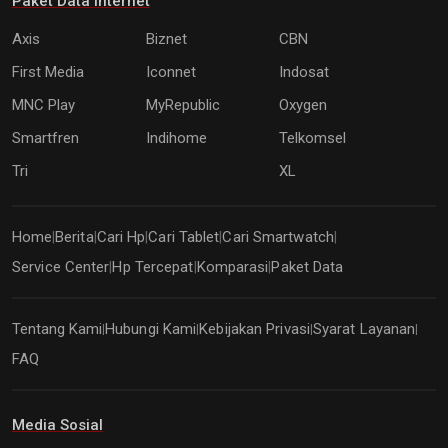
Paket Data Internet
Axis
Biznet
CBN
First Media
Iconnet
Indosat
MNC Play
MyRepublic
Oxygen
Smartfren
Indihome
Telkomsel
Tri
XL
Home
Berita
Cari Hp
Cari Tablet
Cari Smartwatch
|
|
|
|
|
Service Center
Hp Tercepat
Komparasi
Paket Data
|
|
|
Tentang Kami
Hubungi Kami
Kebijakan Privasi
Syarat Layanan
|
|
|
|
FAQ
Media Sosial