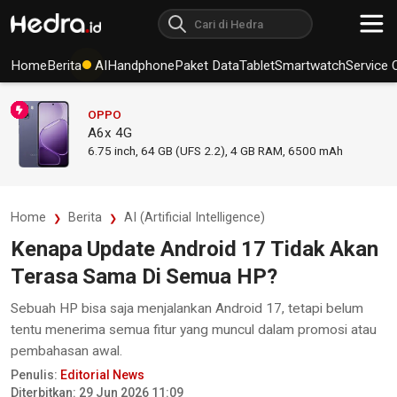
Home
Berita
AI
Handphone
Paket Data
Tablet
Smartwatch
Service 
OPPO
A6x 4G
6.75
inch,
64 GB (UFS 2.2), 4 GB RAM
,
6500 mAh
Home
Berita
AI (Artificial Intelligence)
Kenapa Update Android 17 Tidak Akan
Terasa Sama Di Semua HP?
Sebuah HP bisa saja menjalankan Android 17, tetapi belum
tentu menerima semua fitur yang muncul dalam promosi atau
pembahasan awal.
Penulis:
Editorial News
Diterbitkan: 29 Jun 2026 11:09