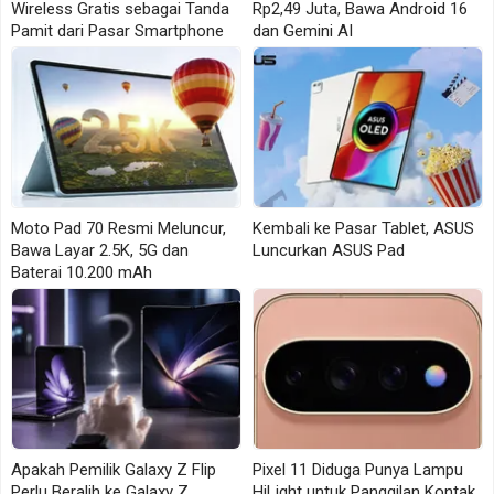
Android langsung mendapat pembaruan pada hari
Wireless Gratis sebagai Tanda
Rp2,49 Juta, Bawa Android 16
Pamit dari Pasar Smartphone
dan Gemini AI
yang sama.
Perbedaan ini terjadi karena Android dipakai oleh
banyak produsen dan banyak bentuk perangkat. Ada
HP biasa, foldable, tablet, hingga perangkat layar
besar. Masing-masing membawa komponen,
antarmuka, aplikasi bawaan, dan kebijakan update
Moto Pad 70 Resmi Meluncur,
Kembali ke Pasar Tablet, ASUS
yang tidak selalu sama.
Bawa Layar 2.5K, 5G dan
Luncurkan ASUS Pad
Baterai 10.200 mAh
Karena itu, Android sebagai platform perlu dibedakan
dari Android sebagai pengalaman di ponsel
pengguna. Google menyiapkan dasar sistemnya,
tetapi pengalaman akhir tetap bergantung pada
perangkat dan produsen yang membawa update
tersebut ke model tertentu.
Apakah Pemilik Galaxy Z Flip
Pixel 11 Diduga Punya Lampu
Alasan Kenapa Pixel Lebih Dulu
Perlu Beralih ke Galaxy Z
HiLight untuk Panggilan Kontak