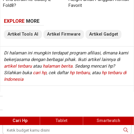
Fold8?
Favorit
Pixel sering menjadi titik awal karena perangkat itu
EXPLORE
MORE
berada langsung di bawah ekosistem Google. Dalam
dokumentasi Android Developers, Android 17 OTA
Artikel
Tools
AI
Artikel
Firmware
Artikel
Gadget
dan download tersedia untuk sejumlah perangkat
Pixel yang didukung.
Di halaman ini mungkin terdapat program afiliasi, dimana kami
bekerjasama dengan berbagai pihak. Ikuti artikel lainnya di
Namun, daftar Pixel bukan daftar semua HP Android.
artikel terbaru
atau
halaman berita
. Sedang mencari hp?
Untuk merek lain, proses update bergantung pada
Silahkan buka
cari hp
, cek daftar
hp terbaru
, atau
hp terbaru di
kelayakan perangkat, penyesuaian sistem, pengujian,
Indonesia
dan jadwal rollout masing-masing produsen.
...
Itulah sebabnya dua pengguna Android bisa sama-
sama membaca kabar Android 17, tetapi menerima
...
update pada waktu berbeda. Perbedaan jadwal ini
Cari Hp
Tablet
Smartwatch
tidak otomatis berarti perangkat tertentu tertinggal
dalam arti sederhana, karena produsen perlu