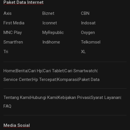
Paket Data Internet
Axis
Biznet
CBN
First Media
Iconnet
Indosat
MNC Play
MyRepublic
Oxygen
Smartfren
Indihome
Telkomsel
Tri
XL
Home
Berita
Cari Hp
Cari Tablet
Cari Smartwatch
|
|
|
|
|
Service Center
Hp Tercepat
Komparasi
Paket Data
|
|
|
Tentang Kami
Hubungi Kami
Kebijakan Privasi
Syarat Layanan
|
|
|
|
FAQ
Media Sosial