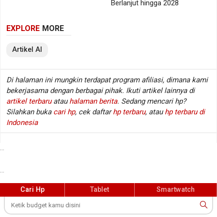
Berlanjut hingga 2028
Dampak pada Industri AI
EXPLORE
MORE
Keberhasilan Hunyuan Image 3.0 bisa mengubah
lanskap AI global. Ini menunjukkan bahwa
Artikel
AI
perusahaan Tiongkok tidak lagi hanya meniru, tapi
juga berinovasi dan memimpin di beberapa area.
Di halaman ini mungkin terdapat program afiliasi, dimana kami
bekerjasama dengan berbagai pihak. Ikuti artikel lainnya di
Bagi Google, ini adalah pukulan telak. Nano Banana
artikel terbaru
atau
halaman berita
. Sedang mencari hp?
dianggap sebagai salah satu model image generation
Silahkan buka
cari hp
, cek daftar
hp terbaru
, atau
hp terbaru di
terbaik, jadi dikalahkan oleh pesaing dari Tiongkok
Indonesia
pasti mengejutkan.
...
Ini juga bisa memicu persaingan yang lebih sengit di
bidang image generation. Kita bisa mengharapkan
...
perusahaan lain akan segera merespons dengan
Cari Hp
Tablet
Smartwatch
model yang lebih canggih.