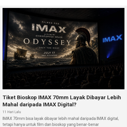
Aplikasi Komersial
Tencent berencana mengintegrasikan Hunyuan Image
3.0 ke dalam berbagai produk mereka. Ini termasuk
platform media sosial, game, dan aplikasi kreatif.
Salah satu aplikasi yang paling menarik adalah dalam
industri game. Tencent dapat menggunakan model ini
untuk menghasilkan aset game secara otomatis,
mengurangi waktu dan biaya pengembangan.
Model ini juga akan tersedia untuk pengembang
pihak ketiga melalui API. Ini membuka peluang bagi
Tiket Bioskop IMAX 70mm Layak Dibayar Lebih
startup dan perusahaan lain untuk memanfaatkan
Mahal daripada IMAX Digital?
teknologi ini.
11 Hari Lalu
Tantangan dan Kontroversi
IMAX 70mm bisa layak dibayar lebih mahal daripada IMAX digital,
tetapi hanya untuk film dan bioskop yang benar-benar