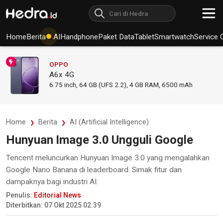
Home
Berita
AI
Handphone
Paket Data
Tablet
Smartwatch
Service 
OPPO
A6x 4G
6.75
inch,
64 GB (UFS 2.2), 4 GB RAM
,
6500 mAh
Home
Berita
AI (Artificial Intelligence)
Hunyuan Image 3.0 Ungguli Google
Tencent meluncurkan Hunyuan Image 3.0 yang mengalahkan
Google Nano Banana di leaderboard. Simak fitur dan
dampaknya bagi industri AI.
Penulis:
Editorial News
Diterbitkan: 07 Okt 2025 02:39