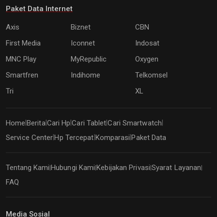
Paket Data Internet
Axis
Biznet
CBN
First Media
Iconnet
Indosat
MNC Play
MyRepublic
Oxygen
Smartfren
Indihome
Telkomsel
Tri
XL
Home
Berita
Cari Hp
Cari Tablet
Cari Smartwatch
|
|
|
|
|
Service Center
Hp Tercepat
Komparasi
Paket Data
|
|
|
Tentang Kami
Hubungi Kami
Kebijakan Privasi
Syarat Layanan
|
|
|
|
FAQ
Media Sosial